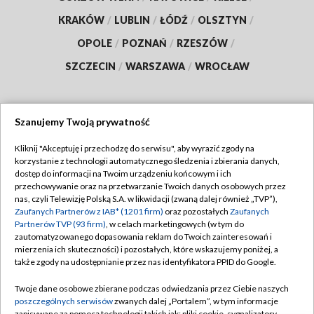
KRAKÓW
/
LUBLIN
/
ŁÓDŹ
/
OLSZTYN
/
OPOLE
/
POZNAŃ
/
RZESZÓW
/
SZCZECIN
/
WARSZAWA
/
WROCŁAW
Szanujemy Twoją prywatność
Dołącz do nas:
Kliknij "Akceptuję i przechodzę do serwisu", aby wyrazić zgody na
korzystanie z technologii automatycznego śledzenia i zbierania danych,
TVP
dostęp do informacji na Twoim urządzeniu końcowym i ich
Abonament TVP
przechowywanie oraz na przetwarzanie Twoich danych osobowych przez
Regulamin TVP
nas, czyli Telewizję Polską S.A. w likwidacji (zwaną dalej również „TVP”),
Emisja w TVP
Zaufanych Partnerów z IAB* (1201 firm)
oraz pozostałych
Zaufanych
Polityka prywatności
Partnerów TVP (93 firm)
, w celach marketingowych (w tym do
Centrum informacji TVP
Moje zgody
zautomatyzowanego dopasowania reklam do Twoich zainteresowań i
mierzenia ich skuteczności) i pozostałych, które wskazujemy poniżej, a
Naziemna Telewizja Cyfrowa
Pomoc
także zgody na udostępnianie przez nas identyfikatora PPID do Google.
Sklep TVP
Biuro reklamy
Twoje dane osobowe zbierane podczas odwiedzania przez Ciebie naszych
Rada Programowa
poszczególnych serwisów
zwanych dalej „Portalem”, w tym informacje
Kontakt
zapisywane za pomocą technologii takich jak: pliki cookie, sygnalizatory