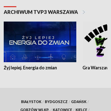
ARCHIWUM TVP3 WARSZAWA
Żyj lepiej. Energia do zmian
Gra Warszaw
BIAŁYSTOK
/
BYDGOSZCZ
/
GDAŃSK
/
GORZÓW WLKP.
/
KATOWICE
/
KIELCE
/