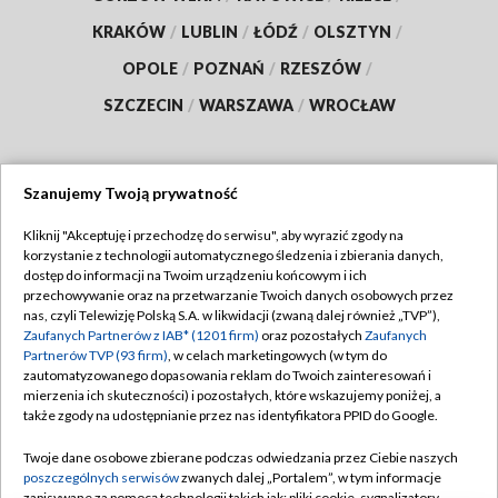
KRAKÓW
/
LUBLIN
/
ŁÓDŹ
/
OLSZTYN
/
OPOLE
/
POZNAŃ
/
RZESZÓW
/
SZCZECIN
/
WARSZAWA
/
WROCŁAW
Szanujemy Twoją prywatność
Dołącz do nas:
Kliknij "Akceptuję i przechodzę do serwisu", aby wyrazić zgody na
korzystanie z technologii automatycznego śledzenia i zbierania danych,
TVP
dostęp do informacji na Twoim urządzeniu końcowym i ich
Abonament TVP
przechowywanie oraz na przetwarzanie Twoich danych osobowych przez
Regulamin TVP
nas, czyli Telewizję Polską S.A. w likwidacji (zwaną dalej również „TVP”),
Emisja w TVP
Zaufanych Partnerów z IAB* (1201 firm)
oraz pozostałych
Zaufanych
Polityka prywatności
Partnerów TVP (93 firm)
, w celach marketingowych (w tym do
Centrum informacji TVP
Moje zgody
zautomatyzowanego dopasowania reklam do Twoich zainteresowań i
mierzenia ich skuteczności) i pozostałych, które wskazujemy poniżej, a
Naziemna Telewizja Cyfrowa
Pomoc
także zgody na udostępnianie przez nas identyfikatora PPID do Google.
Sklep TVP
Biuro reklamy
Twoje dane osobowe zbierane podczas odwiedzania przez Ciebie naszych
Rada Programowa
poszczególnych serwisów
zwanych dalej „Portalem”, w tym informacje
Kontakt
zapisywane za pomocą technologii takich jak: pliki cookie, sygnalizatory