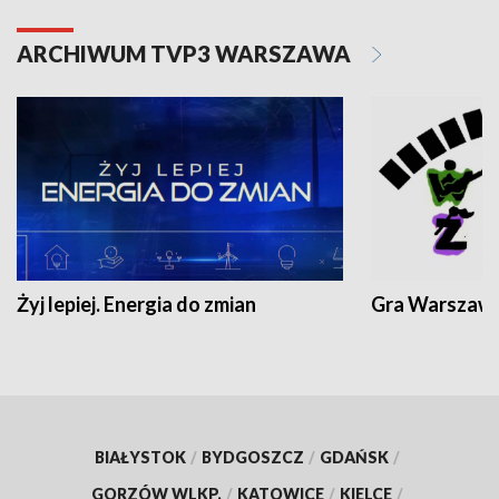
ARCHIWUM TVP3 WARSZAWA
Żyj lepiej. Energia do zmian
Gra Warszaw
BIAŁYSTOK
/
BYDGOSZCZ
/
GDAŃSK
/
GORZÓW WLKP.
/
KATOWICE
/
KIELCE
/