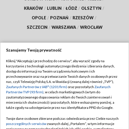
KRAKÓW
/
LUBLIN
/
ŁÓDŹ
/
OLSZTYN
/
OPOLE
/
POZNAŃ
/
RZESZÓW
/
SZCZECIN
/
WARSZAWA
/
WROCŁAW
Szanujemy Twoją prywatność
Dołącz do nas:
Kliknij "Akceptuję i przechodzę do serwisu", aby wyrazić zgody na
korzystanie z technologii automatycznego śledzenia i zbierania danych,
TVP
dostęp do informacji na Twoim urządzeniu końcowym i ich
Abonament TVP
przechowywanie oraz na przetwarzanie Twoich danych osobowych przez
Regulamin TVP
nas, czyli Telewizję Polską S.A. w likwidacji (zwaną dalej również „TVP”),
Emisja w TVP
Zaufanych Partnerów z IAB* (1201 firm)
oraz pozostałych
Zaufanych
Polityka prywatności
Partnerów TVP (93 firm)
, w celach marketingowych (w tym do
Centrum informacji TVP
Moje zgody
zautomatyzowanego dopasowania reklam do Twoich zainteresowań i
mierzenia ich skuteczności) i pozostałych, które wskazujemy poniżej, a
Naziemna Telewizja Cyfrowa
Pomoc
także zgody na udostępnianie przez nas identyfikatora PPID do Google.
Sklep TVP
Biuro reklamy
Twoje dane osobowe zbierane podczas odwiedzania przez Ciebie naszych
Rada Programowa
poszczególnych serwisów
zwanych dalej „Portalem”, w tym informacje
Kontakt
zapisywane za pomocą technologii takich jak: pliki cookie, sygnalizatory