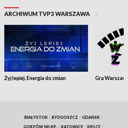
ARCHIWUM TVP3 WARSZAWA
Żyj lepiej. Energia do zmian
Gra Warszaw
BIAŁYSTOK
/
BYDGOSZCZ
/
GDAŃSK
/
GORZÓW WLKP.
/
KATOWICE
/
KIELCE
/