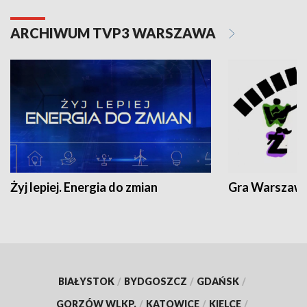
ARCHIWUM TVP3 WARSZAWA
Żyj lepiej. Energia do zmian
Gra Warszaw
BIAŁYSTOK
/
BYDGOSZCZ
/
GDAŃSK
/
GORZÓW WLKP.
/
KATOWICE
/
KIELCE
/