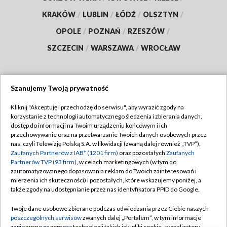
KRAKÓW
/
LUBLIN
/
ŁÓDŹ
/
OLSZTYN
/
OPOLE
/
POZNAŃ
/
RZESZÓW
/
SZCZECIN
/
WARSZAWA
/
WROCŁAW
Szanujemy Twoją prywatność
Dołącz do nas:
Kliknij "Akceptuję i przechodzę do serwisu", aby wyrazić zgody na
korzystanie z technologii automatycznego śledzenia i zbierania danych,
TVP
dostęp do informacji na Twoim urządzeniu końcowym i ich
Abonament TVP
przechowywanie oraz na przetwarzanie Twoich danych osobowych przez
Regulamin TVP
nas, czyli Telewizję Polską S.A. w likwidacji (zwaną dalej również „TVP”),
Emisja w TVP
Zaufanych Partnerów z IAB* (1201 firm)
oraz pozostałych
Zaufanych
Polityka prywatności
Partnerów TVP (93 firm)
, w celach marketingowych (w tym do
Centrum informacji TVP
Moje zgody
zautomatyzowanego dopasowania reklam do Twoich zainteresowań i
mierzenia ich skuteczności) i pozostałych, które wskazujemy poniżej, a
Naziemna Telewizja Cyfrowa
Pomoc
także zgody na udostępnianie przez nas identyfikatora PPID do Google.
Sklep TVP
Biuro reklamy
Twoje dane osobowe zbierane podczas odwiedzania przez Ciebie naszych
Rada Programowa
poszczególnych serwisów
zwanych dalej „Portalem”, w tym informacje
Kontakt
zapisywane za pomocą technologii takich jak: pliki cookie, sygnalizatory