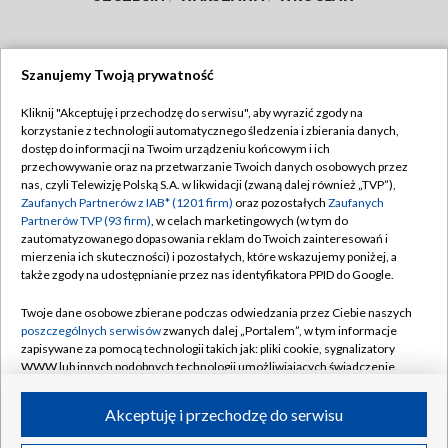
Szanujemy Twoją prywatność
Dołącz do nas:
Kliknij "Akceptuję i przechodzę do serwisu", aby wyrazić zgody na
korzystanie z technologii automatycznego śledzenia i zbierania danych,
TVP
dostęp do informacji na Twoim urządzeniu końcowym i ich
Abonament TVP
przechowywanie oraz na przetwarzanie Twoich danych osobowych przez
Regulamin TVP
nas, czyli Telewizję Polską S.A. w likwidacji (zwaną dalej również „TVP”),
Emisja w TVP
Polityka prywatności
Zaufanych Partnerów z IAB* (1201 firm)
oraz pozostałych
Zaufanych
Partnerów TVP (93 firm)
, w celach marketingowych (w tym do
Centrum informacji TVP
Moje zgody
zautomatyzowanego dopasowania reklam do Twoich zainteresowań i
mierzenia ich skuteczności) i pozostałych, które wskazujemy poniżej, a
Naziemna Telewizja Cyfrowa
Pomoc
także zgody na udostępnianie przez nas identyfikatora PPID do Google.
Sklep TVP
Biuro reklamy
Twoje dane osobowe zbierane podczas odwiedzania przez Ciebie naszych
Rada Programowa
Kontakt
poszczególnych serwisów
zwanych dalej „Portalem”, w tym informacje
zapisywane za pomocą technologii takich jak: pliki cookie, sygnalizatory
System NOS
WWW lub innych podobnych technologii umożliwiających świadczenie
dopasowanych i bezpiecznych usług, personalizację treści oraz reklam,
Informacje o nadawcy
Kanały
udostępnianie funkcji mediów społecznościowych oraz analizowanie
Akceptuję i przechodzę do serwisu
ruchu w Internecie.
Program dla prasy
©2026 Telewizja Polska S.A. w likwidacji