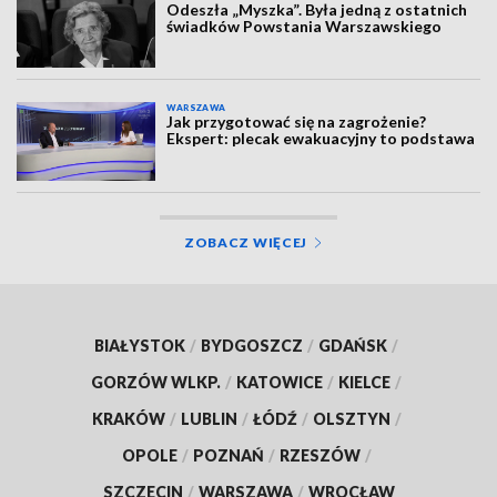
Odeszła „Myszka”. Była jedną z ostatnich
świadków Powstania Warszawskiego
WARSZAWA
Jak przygotować się na zagrożenie?
Ekspert: plecak ewakuacyjny to podstawa
ZOBACZ WIĘCEJ
BIAŁYSTOK
/
BYDGOSZCZ
/
GDAŃSK
/
GORZÓW WLKP.
/
KATOWICE
/
KIELCE
/
KRAKÓW
/
LUBLIN
/
ŁÓDŹ
/
OLSZTYN
/
OPOLE
/
POZNAŃ
/
RZESZÓW
/
SZCZECIN
/
WARSZAWA
/
WROCŁAW