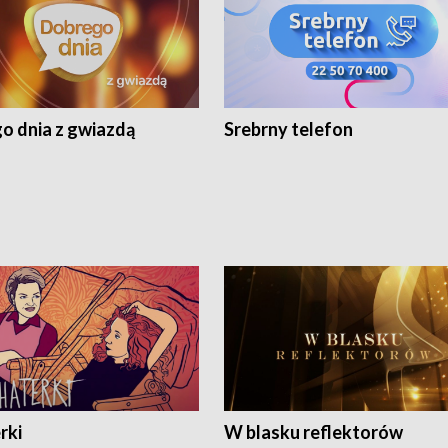
o dnia z gwiazdą
Srebrny telefon
rki
W blasku reflektorów