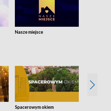
Nasze miejsce
Spacerowym okiem
Filmowe spo