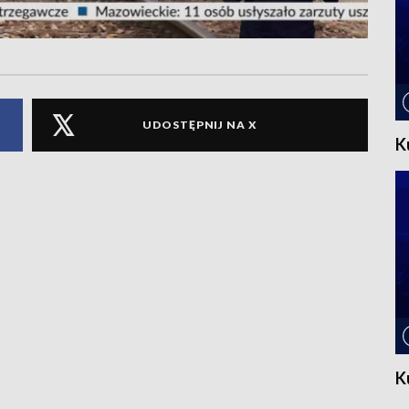
UDOSTĘPNIJ NA X
K
K