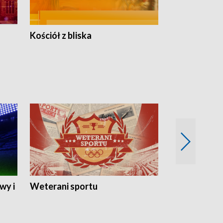
Kościół z bliska
wy i
Weterani sportu
Najlepsi Sp
2024