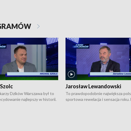
OGRAMÓW
 Szolc
Jarosław Lewandowski
karzy Dzików Warszawa był to
To prawdopodobnie największa pol
cydowanie najlepszy w historii.
sportowa rewelacja i sensacja roku.
pierwszy raz sięgnęli po
Chwalińska podbiła serca całej Pols
rodowe trofeum, wygrywając
kortach imienia Rolanda Garrosa w
ocno Europejską. Potem zaczęli
wielkoszlemowym turnieju French 
ekstraklasę. Po sezonie
przebijała się przez kwalifikacje, wyg
ym zadebiutowali w fazie play-
aż dziewięć pojedynków i dopiero w 