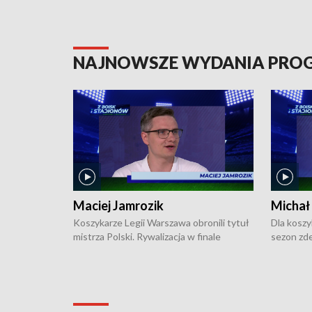
NAJNOWSZE WYDANIA PR
Maciej Jamrozik
Michał
Koszykarze Legii Warszawa obronili tytuł
Dla koszy
mistrza Polski. Rywalizacja w finale
sezon zde
ekstraklasy toczyła się do czterech
Najpierw 
zwycięstw i dopiero ostatni, siódmy mecz
międzyna
okazał się decydujący. W hali przy
Ligę Półn
Obrońców Tobruku na Bemowie
podbijać 
podopieczni estońskiego trenera Heiko
zasadnicz