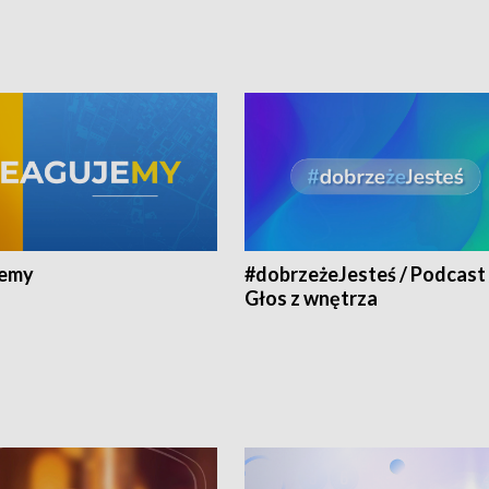
jemy
#dobrzeżeJesteś / Podcast 
Głos z wnętrza