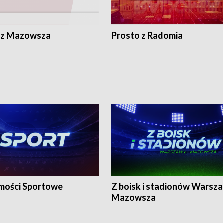
 z Mazowsza
Prosto z Radomia
ości Sportowe
Z boisk i stadionów Warsza
Mazowsza