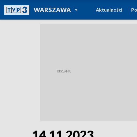
POWRÓT DO
WARSZAWA
Aktualności
Po
TVP REGIONY
14.11.2023