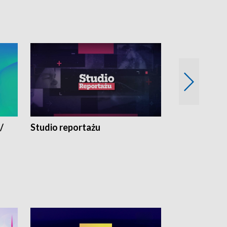
/
Studio reportażu
Eksperyment