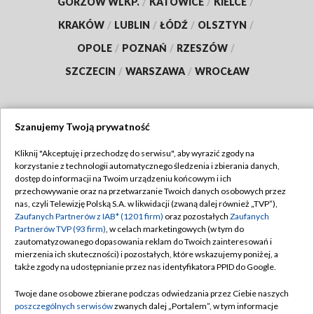
GORZÓW WLKP.
/
KATOWICE
/
KIELCE
/
KRAKÓW
/
LUBLIN
/
ŁÓDŹ
/
OLSZTYN
/
OPOLE
/
POZNAŃ
/
RZESZÓW
/
SZCZECIN
/
WARSZAWA
/
WROCŁAW
Szanujemy Twoją prywatność
Dołącz do nas:
Kliknij "Akceptuję i przechodzę do serwisu", aby wyrazić zgody na
korzystanie z technologii automatycznego śledzenia i zbierania danych,
TVP
dostęp do informacji na Twoim urządzeniu końcowym i ich
Abonament TVP
przechowywanie oraz na przetwarzanie Twoich danych osobowych przez
Regulamin TVP
nas, czyli Telewizję Polską S.A. w likwidacji (zwaną dalej również „TVP”),
Emisja w TVP
Polityka prywatności
Zaufanych Partnerów z IAB* (1201 firm)
oraz pozostałych
Zaufanych
Partnerów TVP (93 firm)
, w celach marketingowych (w tym do
Centrum informacji TVP
Moje zgody
zautomatyzowanego dopasowania reklam do Twoich zainteresowań i
mierzenia ich skuteczności) i pozostałych, które wskazujemy poniżej, a
Naziemna Telewizja Cyfrowa
Pomoc
także zgody na udostępnianie przez nas identyfikatora PPID do Google.
Sklep TVP
Biuro reklamy
Twoje dane osobowe zbierane podczas odwiedzania przez Ciebie naszych
Rada Programowa
Kontakt
poszczególnych serwisów
zwanych dalej „Portalem”, w tym informacje