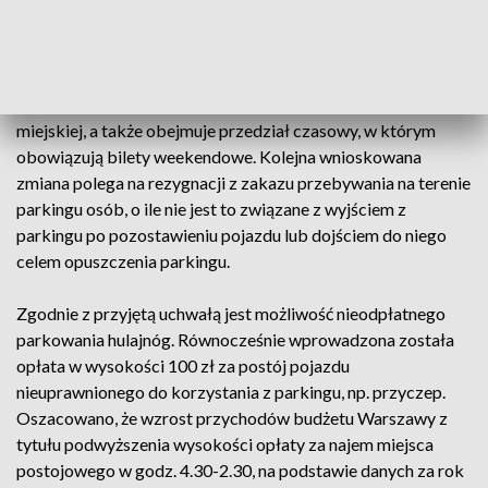
sobotę i niedzielę jest ich znikome napełnienie, a spełnią one
oczekiwania m.in. grupy użytkowników chcących pozostawić
samochód w bezpiecznym miejscu w czasie weekendowego
zwiedzania miasta przy użyciu środków komunikacji
miejskiej, a także obejmuje przedział czasowy, w którym
obowiązują bilety weekendowe. Kolejna wnioskowana
zmiana polega na rezygnacji z zakazu przebywania na terenie
parkingu osób, o ile nie jest to związane z wyjściem z
parkingu po pozostawieniu pojazdu lub dojściem do niego
celem opuszczenia parkingu.
Zgodnie z przyjętą uchwałą jest możliwość nieodpłatnego
parkowania hulajnóg. Równocześnie wprowadzona została
opłata w wysokości 100 zł za postój pojazdu
nieuprawnionego do korzystania z parkingu, np. przyczep.
Oszacowano, że wzrost przychodów budżetu Warszawy z
tytułu podwyższenia wysokości opłaty za najem miejsca
postojowego w godz. 4.30-2.30, na podstawie danych za rok