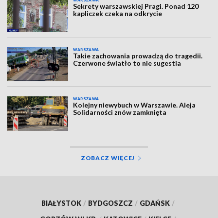
WARSZAWA
Sekrety warszawskiej Pragi. Ponad 120
kapliczek czeka na odkrycie
WARSZAWA
Takie zachowania prowadzą do tragedii.
Czerwone światło to nie sugestia
WARSZAWA
Kolejny niewybuch w Warszawie. Aleja
Solidarności znów zamknięta
ZOBACZ WIĘCEJ
BIAŁYSTOK
/
BYDGOSZCZ
/
GDAŃSK
/