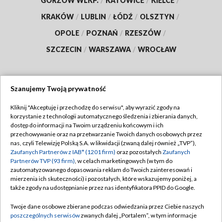
GORZÓW WLKP.
/
KATOWICE
/
KIELCE
/
KRAKÓW
/
LUBLIN
/
ŁÓDŹ
/
OLSZTYN
/
OPOLE
/
POZNAŃ
/
RZESZÓW
/
SZCZECIN
/
WARSZAWA
/
WROCŁAW
Szanujemy Twoją prywatność
Dołącz do nas:
Kliknij "Akceptuję i przechodzę do serwisu", aby wyrazić zgody na
korzystanie z technologii automatycznego śledzenia i zbierania danych,
TVP
dostęp do informacji na Twoim urządzeniu końcowym i ich
Abonament TVP
przechowywanie oraz na przetwarzanie Twoich danych osobowych przez
Regulamin TVP
nas, czyli Telewizję Polską S.A. w likwidacji (zwaną dalej również „TVP”),
Emisja w TVP
Polityka prywatności
Zaufanych Partnerów z IAB* (1201 firm)
oraz pozostałych
Zaufanych
Partnerów TVP (93 firm)
, w celach marketingowych (w tym do
Centrum informacji TVP
Moje zgody
zautomatyzowanego dopasowania reklam do Twoich zainteresowań i
mierzenia ich skuteczności) i pozostałych, które wskazujemy poniżej, a
Naziemna Telewizja Cyfrowa
Pomoc
także zgody na udostępnianie przez nas identyfikatora PPID do Google.
Sklep TVP
Biuro reklamy
Twoje dane osobowe zbierane podczas odwiedzania przez Ciebie naszych
Rada Programowa
Kontakt
poszczególnych serwisów
zwanych dalej „Portalem”, w tym informacje