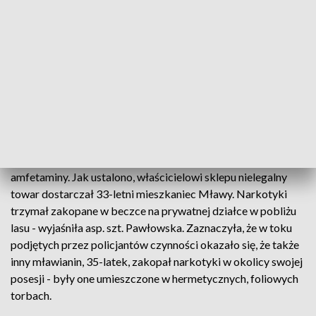
rzeczniczka tamtejszej Komendy Powiatowej Policji asp. szt.
Anna Pawłowska. Jak dodała, na podstawie ustaleń
operacyjnych do sprawy zatrzymano cztery osoby w wieku
30, 33 i 35 lat oraz 59 lat. Wartość czarnorynkowa odkrytych
narkotyków w przypadku amfetaminy przekracza 300 tys. zł,
a w przypadku marihuany to blisko 90 tys. zł.
W jednym z małych, sieciowych sklepów, prowadzonych
przez 30-letniego mławianina, na zapleczu, policjanci
odnaleźli i zabezpieczyli ponad 160 porcji handlowych m.in.
amfetaminy. Jak ustalono, właścicielowi sklepu nielegalny
towar dostarczał 33-letni mieszkaniec Mławy. Narkotyki
trzymał zakopane w beczce na prywatnej działce w pobliżu
lasu - wyjaśniła asp. szt. Pawłowska. Zaznaczyła, że w toku
podjętych przez policjantów czynności okazało się, że także
inny mławianin, 35-latek, zakopał narkotyki w okolicy swojej
posesji - były one umieszczone w hermetycznych, foliowych
torbach.