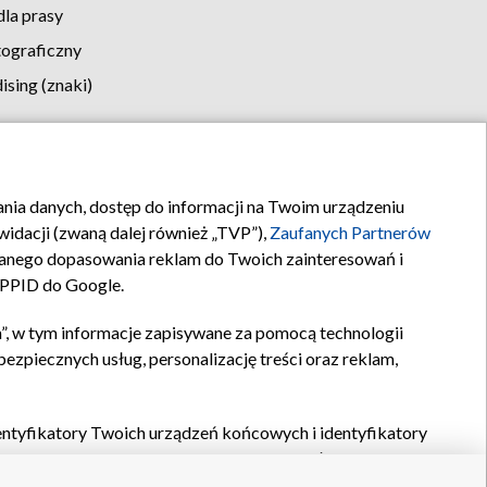
la prasy
tograficzny
sing (znaki)
klamy
Kontakt
rania danych, dostęp do informacji na Twoim urządzeniu
idacji (zwaną dalej również „TVP”),
Zaufanych Partnerów
anego dopasowania reklam do Twoich zainteresowań i
a PPID do Google.
”, w tym informacje zapisywane za pomocą technologii
zpiecznych usług, personalizację treści oraz reklam,
identyfikatory Twoich urządzeń końcowych i identyfikatory
P,
Zaufanych Partnerów z IAB
oraz pozostałych
Zaufanych
 wyboru podstawowych reklam, wyboru spersonalizowanych