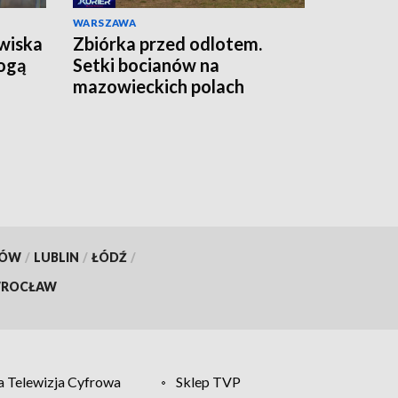
WARSZAWA
wiska
Zbiórka przed odlotem.
ogą
Setki bocianów na
mazowieckich polach
KÓW
/
LUBLIN
/
ŁÓDŹ
/
ROCŁAW
 Telewizja Cyfrowa
Sklep TVP