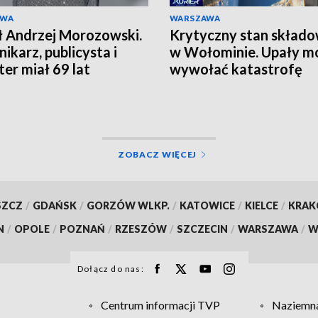
AWA
WARSZAWA
 Andrzej Morozowski.
Krytyczny stan składo
nikarz, publicysta i
w Wołominie. Upały m
ter miał 69 lat
wywołać katastrofę
ZOBACZ WIĘCEJ
SZCZ
/
GDAŃSK
/
GORZÓW WLKP.
/
KATOWICE
/
KIELCE
/
KRA
N
/
OPOLE
/
POZNAŃ
/
RZESZÓW
/
SZCZECIN
/
WARSZAWA
/
W
Dołącz do nas:
Centrum informacji TVP
Naziemna