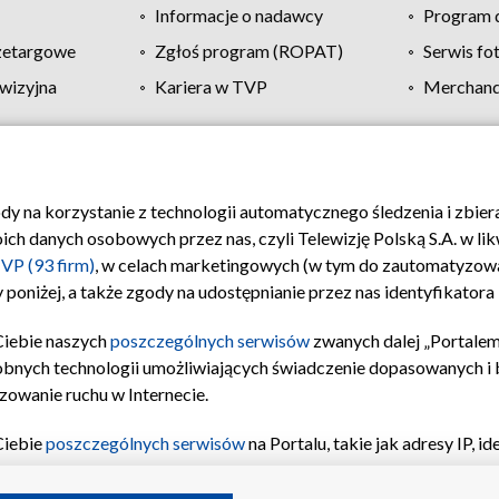
Informacje o nadawcy
Program d
zetargowe
Zgłoś program (ROPAT)
Serwis fo
wizyjna
Kariera w TVP
Merchandi
Polityka prywatności
Moje zgody
Pomoc
Biuro re
ody na korzystanie z technologii automatycznego śledzenia i zbie
 danych osobowych przez nas, czyli Telewizję Polską S.A. w likw
VP (93 firm)
, w celach marketingowych (w tym do zautomatyzow
 poniżej, a także zgody na udostępnianie przez nas identyfikator
Ciebie naszych
poszczególnych serwisów
zwanych dalej „Portalem
obnych technologii umożliwiających świadczenie dopasowanych i be
zowanie ruchu w Internecie.
Ciebie
poszczególnych serwisów
na Portalu, takie jak adresy IP, 
sach Portalu czy historia odwiedzin będą przetwarzane przez TV
ji: przechowywania informacji na urządzeniu lub dostęp do nich,