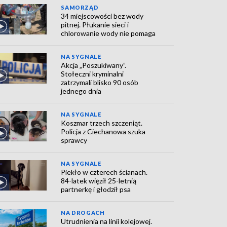
SAMORZĄD
34 miejscowości bez wody
pitnej. Płukanie sieci i
chlorowanie wody nie pomaga
NA SYGNALE
Akcja „Poszukiwany”.
Stołeczni kryminalni
zatrzymali blisko 90 osób
jednego dnia
NA SYGNALE
Koszmar trzech szczeniąt.
Policja z Ciechanowa szuka
sprawcy
NA SYGNALE
Piekło w czterech ścianach.
84-latek więził 25-letnią
partnerkę i głodził psa
NA DROGACH
Utrudnienia na linii kolejowej.