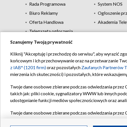
Rada Programowa
System NOS
Biuro Reklamy
Ogłoszenie pr
Oferta Handlowa
Akademia Tele
Telegazeta ogłoszenia
Szanujemy Twoją prywatność
Regulamin TVP
Kliknij "Akceptuję i przechodzę do serwisu", aby wyrazić zg
końcowym i ich przechowywanie oraz na przetwarzanie Twoich
z IAB* (1201 firm)
oraz pozostałych
Zaufanych Partnerów T
mierzenia ich skuteczności) i pozostałych, które wskazujemy
Twoje dane osobowe zbierane podczas odwiedzania przez 
takich jak: pliki cookie, sygnalizatory WWW lub innych pod
udostępnianie funkcji mediów społecznościowych oraz anali
Twoje dane osobowe zbierane podczas odwiedzania przez 
plików cookie, informacje o Twoich wyszukiwaniach w serwi
Partnerów TVP
dla realizacji następujących celów i funkc