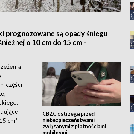
ki prognozowane są opady śniegu
nieżnej o 10 cm do 15 cm -
rzeżenia
w
, części
o,
ckiego.
dujące
CBZC ostrzega przed
niebezpieczeństwami
15 cm" -
związanymi z płatnościami
mobilnymi