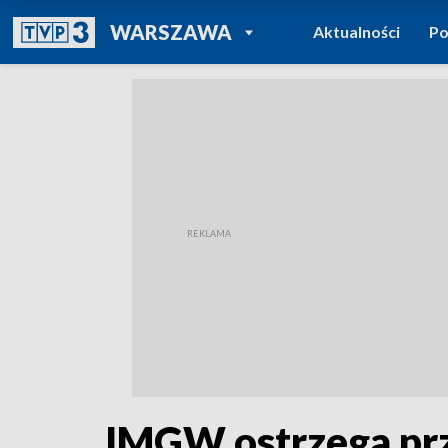
POWRÓT DO
WARSZAWA
Aktualności
Po
TVP REGIONY
IMGW ostrzega prz