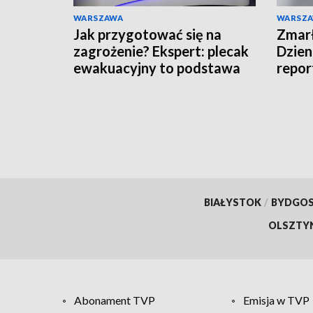
WARSZAWA
WARSZ
Jak przygotować się na
Zmarł
zagrożenie? Ekspert: plecak
Dzien
ewakuacyjny to podstawa
repor
BIAŁYSTOK
/
BYDGO
OLSZTY
Abonament TVP
Emisja w TVP