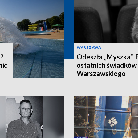
WARSZAWA
e?
Odeszła „Myszka”. B
nić
ostatnich świadków
Warszawskiego