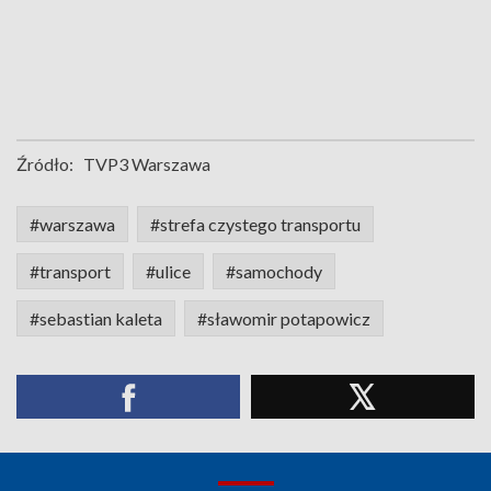
Źródło:
TVP3 Warszawa
#warszawa
#strefa czystego transportu
#transport
#ulice
#samochody
#sebastian kaleta
#sławomir potapowicz