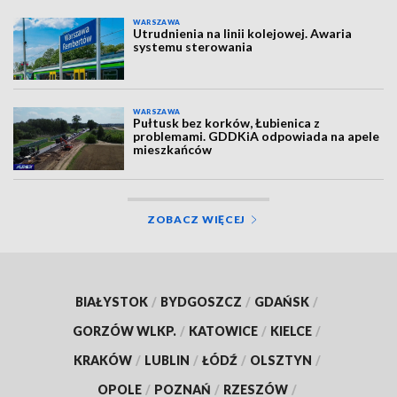
WARSZAWA
Utrudnienia na linii kolejowej. Awaria
systemu sterowania
WARSZAWA
Pułtusk bez korków, Łubienica z
problemami. GDDKiA odpowiada na apele
mieszkańców
ZOBACZ WIĘCEJ
BIAŁYSTOK
/
BYDGOSZCZ
/
GDAŃSK
/
GORZÓW WLKP.
/
KATOWICE
/
KIELCE
/
KRAKÓW
/
LUBLIN
/
ŁÓDŹ
/
OLSZTYN
/
OPOLE
/
POZNAŃ
/
RZESZÓW
/