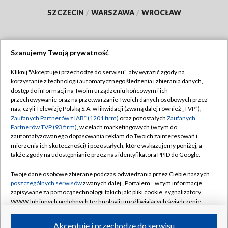
SZCZECIN
/
WARSZAWA
/
WROCŁAW
Szanujemy Twoją prywatność
Dołącz do nas:
Kliknij "Akceptuję i przechodzę do serwisu", aby wyrazić zgody na
korzystanie z technologii automatycznego śledzenia i zbierania danych,
TVP
dostęp do informacji na Twoim urządzeniu końcowym i ich
Abonament TVP
przechowywanie oraz na przetwarzanie Twoich danych osobowych przez
Regulamin TVP
nas, czyli Telewizję Polską S.A. w likwidacji (zwaną dalej również „TVP”),
Emisja w TVP
Polityka prywatności
Zaufanych Partnerów z IAB* (1201 firm)
oraz pozostałych
Zaufanych
Partnerów TVP (93 firm)
, w celach marketingowych (w tym do
Centrum informacji TVP
Moje zgody
zautomatyzowanego dopasowania reklam do Twoich zainteresowań i
mierzenia ich skuteczności) i pozostałych, które wskazujemy poniżej, a
Naziemna Telewizja Cyfrowa
Pomoc
także zgody na udostępnianie przez nas identyfikatora PPID do Google.
Sklep TVP
Biuro reklamy
Twoje dane osobowe zbierane podczas odwiedzania przez Ciebie naszych
Rada Programowa
Kontakt
poszczególnych serwisów
zwanych dalej „Portalem”, w tym informacje
zapisywane za pomocą technologii takich jak: pliki cookie, sygnalizatory
System NOS
WWW lub innych podobnych technologii umożliwiających świadczenie
dopasowanych i bezpiecznych usług, personalizację treści oraz reklam,
Informacje o nadawcy
Kanały
udostępnianie funkcji mediów społecznościowych oraz analizowanie
Akceptuję i przechodzę do serwisu