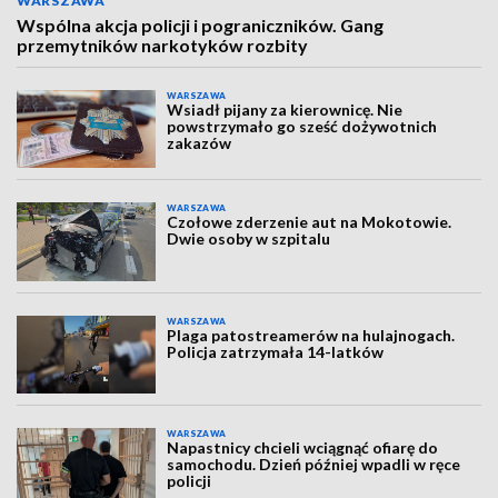
WARSZAWA
Wspólna akcja policji i pograniczników. Gang
przemytników narkotyków rozbity
WARSZAWA
Wsiadł pijany za kierownicę. Nie
powstrzymało go sześć dożywotnich
zakazów
WARSZAWA
Czołowe zderzenie aut na Mokotowie.
Dwie osoby w szpitalu
WARSZAWA
Plaga patostreamerów na hulajnogach.
Policja zatrzymała 14-latków
WARSZAWA
Napastnicy chcieli wciągnąć ofiarę do
samochodu. Dzień później wpadli w ręce
policji