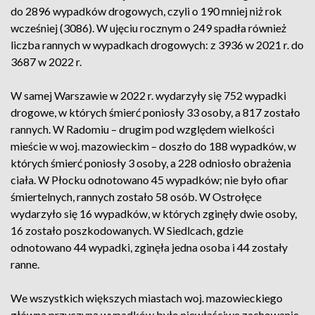
do 2896 wypadków drogowych, czyli o 190 mniej niż rok
wcześniej (3086). W ujęciu rocznym o 249 spadła również
liczba rannych w wypadkach drogowych: z 3936 w 2021 r. do
3687 w 2022 r.
W samej Warszawie w 2022 r. wydarzyły się 752 wypadki
drogowe, w których śmierć poniosły 33 osoby, a 817 zostało
rannych. W Radomiu – drugim pod względem wielkości
mieście w woj. mazowieckim – doszło do 188 wypadków, w
których śmierć poniosły 3 osoby, a 228 odniosło obrażenia
ciała. W Płocku odnotowano 45 wypadków; nie było ofiar
śmiertelnych, rannych zostało 58 osób. W Ostrołęce
wydarzyło się 16 wypadków, w których zginęły dwie osoby,
16 zostało poszkodowanych. W Siedlcach, gdzie
odnotowano 44 wypadki, zginęła jedna osoba i 44 zostały
ranne.
We wszystkich większych miastach woj. mazowieckiego
główną przyczyną wypadków było niewłaściwe zachowanie