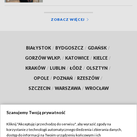
ZOBACZ WIĘCEJ
BIAŁYSTOK
/
BYDGOSZCZ
/
GDAŃSK
/
GORZÓW WLKP.
/
KATOWICE
/
KIELCE
/
KRAKÓW
/
LUBLIN
/
ŁÓDŹ
/
OLSZTYN
/
OPOLE
/
POZNAŃ
/
RZESZÓW
/
SZCZECIN
/
WARSZAWA
/
WROCŁAW
Szanujemy Twoją prywatność
Dołącz do nas:
Kliknij "Akceptuję i przechodzę do serwisu", aby wyrazić zgody na
korzystanie z technologii automatycznego śledzenia i zbierania danych,
TVP
dostęp do informacji na Twoim urządzeniu końcowym i ich