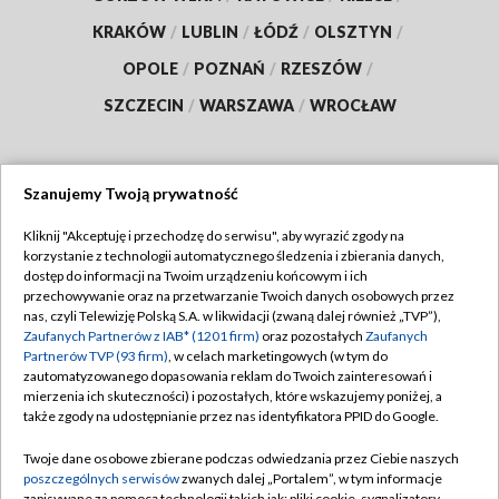
KRAKÓW
/
LUBLIN
/
ŁÓDŹ
/
OLSZTYN
/
OPOLE
/
POZNAŃ
/
RZESZÓW
/
SZCZECIN
/
WARSZAWA
/
WROCŁAW
Szanujemy Twoją prywatność
Dołącz do nas:
Kliknij "Akceptuję i przechodzę do serwisu", aby wyrazić zgody na
korzystanie z technologii automatycznego śledzenia i zbierania danych,
TVP
dostęp do informacji na Twoim urządzeniu końcowym i ich
Abonament TVP
przechowywanie oraz na przetwarzanie Twoich danych osobowych przez
Regulamin TVP
nas, czyli Telewizję Polską S.A. w likwidacji (zwaną dalej również „TVP”),
Emisja w TVP
Zaufanych Partnerów z IAB* (1201 firm)
oraz pozostałych
Zaufanych
Polityka prywatności
Partnerów TVP (93 firm)
, w celach marketingowych (w tym do
Centrum informacji TVP
Moje zgody
zautomatyzowanego dopasowania reklam do Twoich zainteresowań i
mierzenia ich skuteczności) i pozostałych, które wskazujemy poniżej, a
Naziemna Telewizja Cyfrowa
Pomoc
także zgody na udostępnianie przez nas identyfikatora PPID do Google.
Sklep TVP
Biuro reklamy
Twoje dane osobowe zbierane podczas odwiedzania przez Ciebie naszych
Rada Programowa
poszczególnych serwisów
zwanych dalej „Portalem”, w tym informacje
Kontakt
zapisywane za pomocą technologii takich jak: pliki cookie, sygnalizatory