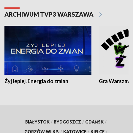
ARCHIWUM TVP3 WARSZAWA
Żyj lepiej. Energia do zmian
Gra Warszaw
BIAŁYSTOK
/
BYDGOSZCZ
/
GDAŃSK
/
GORZÓW WLKP.
/
KATOWICE
/
KIELCE
/