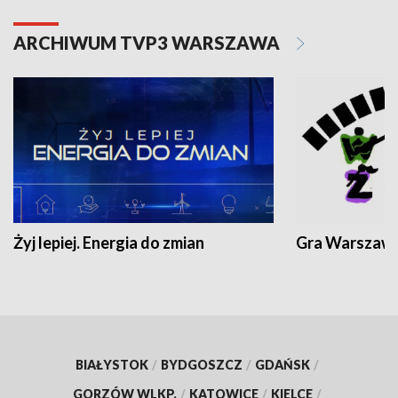
ARCHIWUM TVP3 WARSZAWA
Żyj lepiej. Energia do zmian
Gra Warszaw
BIAŁYSTOK
/
BYDGOSZCZ
/
GDAŃSK
/
GORZÓW WLKP.
/
KATOWICE
/
KIELCE
/