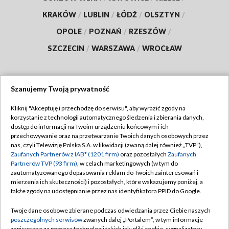
KRAKÓW
/
LUBLIN
/
ŁÓDŹ
/
OLSZTYN
/
OPOLE
/
POZNAŃ
/
RZESZÓW
/
SZCZECIN
/
WARSZAWA
/
WROCŁAW
Szanujemy Twoją prywatność
Dołącz do nas:
Kliknij "Akceptuję i przechodzę do serwisu", aby wyrazić zgody na
korzystanie z technologii automatycznego śledzenia i zbierania danych,
TVP
dostęp do informacji na Twoim urządzeniu końcowym i ich
Abonament TVP
przechowywanie oraz na przetwarzanie Twoich danych osobowych przez
Regulamin TVP
nas, czyli Telewizję Polską S.A. w likwidacji (zwaną dalej również „TVP”),
Emisja w TVP
Zaufanych Partnerów z IAB* (1201 firm)
oraz pozostałych
Zaufanych
Polityka prywatności
Partnerów TVP (93 firm)
, w celach marketingowych (w tym do
Centrum informacji TVP
Moje zgody
zautomatyzowanego dopasowania reklam do Twoich zainteresowań i
mierzenia ich skuteczności) i pozostałych, które wskazujemy poniżej, a
Naziemna Telewizja Cyfrowa
Pomoc
także zgody na udostępnianie przez nas identyfikatora PPID do Google.
Sklep TVP
Biuro reklamy
Twoje dane osobowe zbierane podczas odwiedzania przez Ciebie naszych
Rada Programowa
poszczególnych serwisów
zwanych dalej „Portalem”, w tym informacje
Kontakt
zapisywane za pomocą technologii takich jak: pliki cookie, sygnalizatory