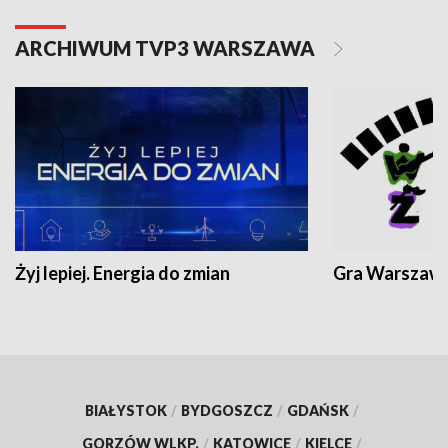
ARCHIWUM TVP3 WARSZAWA
Żyj lepiej. Energia do zmian
Gra Warszaw
BIAŁYSTOK
/
BYDGOSZCZ
/
GDAŃSK
/
GORZÓW WLKP.
/
KATOWICE
/
KIELCE
/