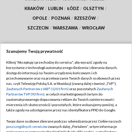
KRAKÓW
/
LUBLIN
/
ŁÓDŹ
/
OLSZTYN
/
OPOLE
/
POZNAŃ
/
RZESZÓW
/
SZCZECIN
/
WARSZAWA
/
WROCŁAW
Szanujemy Twoją prywatność
Dołącz do nas:
Kliknij "Akceptuję i przechodzę do serwisu", aby wyrazić zgody na
korzystanie z technologii automatycznego śledzenia i zbierania danych,
TVP
dostęp do informacji na Twoim urządzeniu końcowym i ich
Abonament TVP
przechowywanie oraz na przetwarzanie Twoich danych osobowych przez
Regulamin TVP
nas, czyli Telewizję Polską S.A. w likwidacji (zwaną dalej również „TVP”),
Emisja w TVP
Zaufanych Partnerów z IAB* (1201 firm)
oraz pozostałych
Zaufanych
Polityka prywatności
Partnerów TVP (93 firm)
, w celach marketingowych (w tym do
Centrum informacji TVP
Moje zgody
zautomatyzowanego dopasowania reklam do Twoich zainteresowań i
mierzenia ich skuteczności) i pozostałych, które wskazujemy poniżej, a
Naziemna Telewizja Cyfrowa
Pomoc
także zgody na udostępnianie przez nas identyfikatora PPID do Google.
Sklep TVP
Biuro reklamy
Twoje dane osobowe zbierane podczas odwiedzania przez Ciebie naszych
Rada Programowa
poszczególnych serwisów
zwanych dalej „Portalem”, w tym informacje
Kontakt
zapisywane za pomocą technologii takich jak: pliki cookie, sygnalizatory