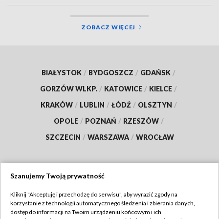
ZOBACZ WIĘCEJ
BIAŁYSTOK
/
BYDGOSZCZ
/
GDAŃSK
/
GORZÓW WLKP.
/
KATOWICE
/
KIELCE
/
KRAKÓW
/
LUBLIN
/
ŁÓDŹ
/
OLSZTYN
/
OPOLE
/
POZNAŃ
/
RZESZÓW
/
SZCZECIN
/
WARSZAWA
/
WROCŁAW
Szanujemy Twoją prywatność
Dołącz do nas:
Kliknij "Akceptuję i przechodzę do serwisu", aby wyrazić zgody na
korzystanie z technologii automatycznego śledzenia i zbierania danych,
TVP
dostęp do informacji na Twoim urządzeniu końcowym i ich