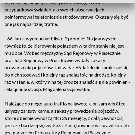
mężczyznę jadącego "wężykiem" uwagę zwrócił
przypadkowy świadek, a o swoich obserwacjach
poinformował telefonicznie stróżów prawa. Okazały się być
one jak najbardziej trafne.
- 66-latek wydmuchał blisko 3 promile! Na jaw wyszło
również to, że kierowanie pojazdem w takim stanie nie jest
mu obce. Wobec mężczyzny Sąd Rejonowy w Piasecznie
oraz Sąd Rejonowy w Pruszkowie wydały zakazy
prowadzenia pojazdów. Jak widać 66-latek nie zamierzał się
do nich stosować i kolejny raz znalazł się na drodze, kolejny
raz w stanie, w którym na tej drodze znaleźć się nie powinien -
relacjonuje st. asp. Magdalena Gąsowska.
Należące do niego auto trafiło na lawetę, a on sam wkrótce
usłyszy zarzuty karne, a zakazy prowadzenia pojazdów,
które obecnie wynoszą 48 i 36 miesięcy, z całą pewnością
jeszcze bardziej się wydłużą. Postępowanie w sprawie objęte
jest nadzorem Prokuratury Rejonowej w Piasecznie.