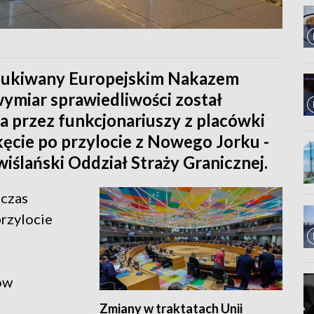
szukiwany Europejskim Nakazem
ymiar sprawiedliwości został
a przez funkcjonariuszy z placówki
ęcie po przylocie z Nowego Jorku -
ślański Oddział Straży Granicznej.
dczas
rzylocie
ów
Zmiany w traktatach Unii