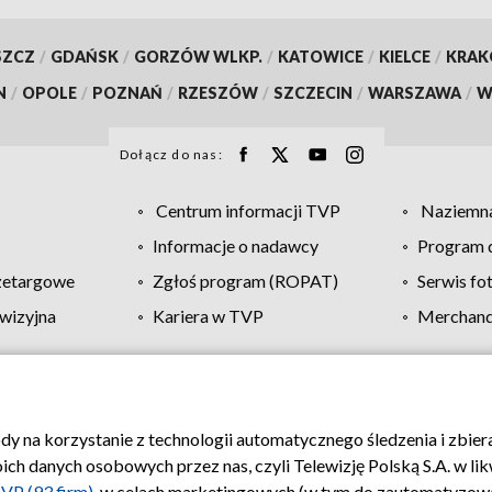
SZCZ
/
GDAŃSK
/
GORZÓW WLKP.
/
KATOWICE
/
KIELCE
/
KRA
N
/
OPOLE
/
POZNAŃ
/
RZESZÓW
/
SZCZECIN
/
WARSZAWA
/
W
Dołącz do nas:
Centrum informacji TVP
Naziemna
Informacje o nadawcy
Program d
zetargowe
Zgłoś program (ROPAT)
Serwis fo
wizyjna
Kariera w TVP
Merchandi
Polityka prywatności
Moje zgody
Pomoc
Biuro re
ody na korzystanie z technologii automatycznego śledzenia i zbie
 danych osobowych przez nas, czyli Telewizję Polską S.A. w likw
VP (93 firm)
, w celach marketingowych (w tym do zautomatyzow