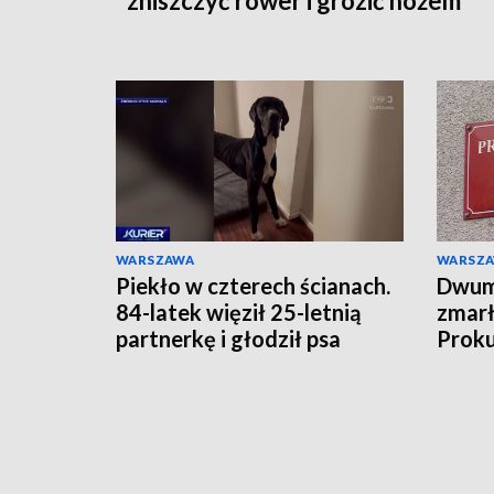
zniszczyć rower i grozić nożem
WARSZAWA
WARSZ
Piekło w czterech ścianach.
Dwumi
84-latek więził 25-letnią
zmarł
partnerkę i głodził psa
Proku
zarzu