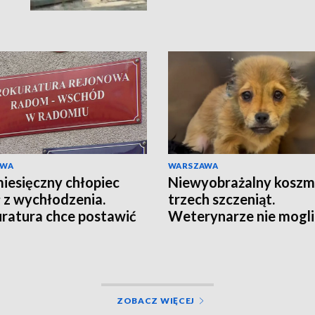
AWA
WARSZAWA
esięczny chłopiec
Niewyobrażalny koszm
 z wychłodzenia.
trzech szczeniąt.
ratura chce postawić
Weterynarze nie mogli
ty
uwierzyć w to, co zoba
[WIDEO]
ZOBACZ WIĘCEJ