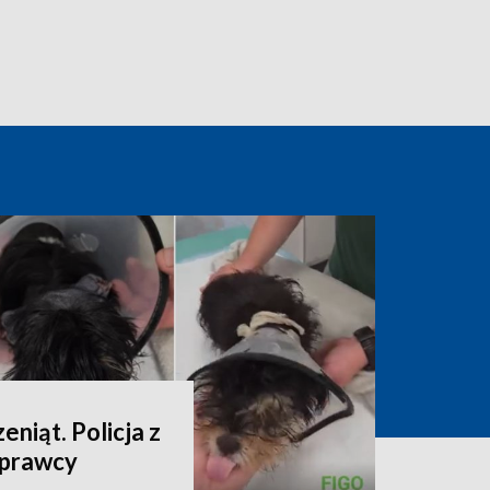
niąt. Policja z
sprawcy