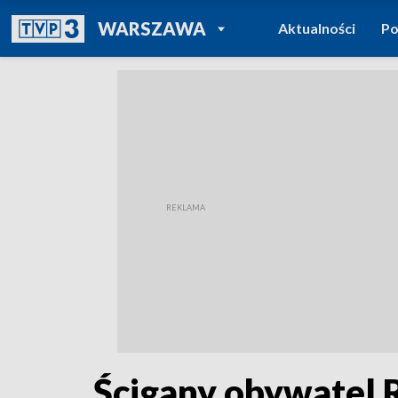
POWRÓT DO
WARSZAWA
Aktualności
Po
TVP REGIONY
Ścigany obywatel R