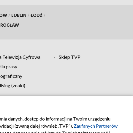
KÓW
/
LUBLIN
/
ŁÓDŹ
/
ROCŁAW
 Telewizja Cyfrowa
Sklep TVP
la prasy
tograficzny
sing (znaki)
klamy
Kontakt
rania danych, dostęp do informacji na Twoim urządzeniu
idacji (zwaną dalej również „TVP”),
Zaufanych Partnerów
anego dopasowania reklam do Twoich zainteresowań i