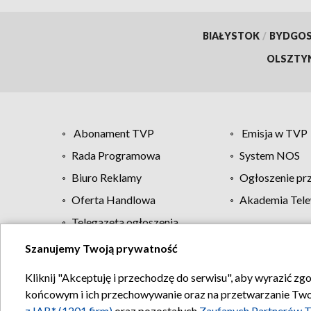
BIAŁYSTOK
/
BYDGO
OLSZTY
Abonament TVP
Emisja w TVP
Rada Programowa
System NOS
Biuro Reklamy
Ogłoszenie pr
Oferta Handlowa
Akademia Tele
Telegazeta ogłoszenia
Szanujemy Twoją prywatność
Regulamin TVP
Kliknij "Akceptuję i przechodzę do serwisu", aby wyrazić zg
końcowym i ich przechowywanie oraz na przetwarzanie Twoich
z IAB* (1201 firm)
oraz pozostałych
Zaufanych Partnerów T