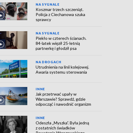
NA SYGNALE
Koszmar trzech szczeniąt.
Policja z Ciechanowa szuka
sprawcy
NA SYGNALE
Piekło w czterech ścianach.
84-latek więził 25-letnią
partnerkę i głodził psa
NA DROGACH
Utrudnienia na linii kolejowej.
Awaria systemu sterowania
INNE
Jak przetrwać upały w
Warszawie? Sprawdź, gdzie
odpocząć i nawodnić organizm
INNE
Odeszła „Myszka”. Była jedną
z ostatnich świadków
Powstania Warszawskiego