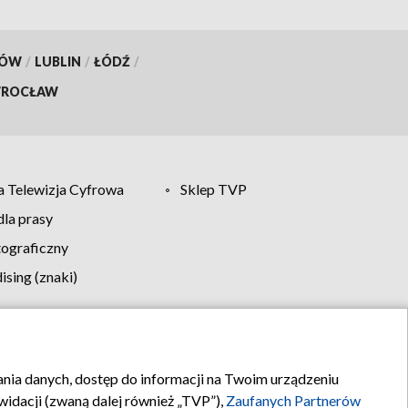
KÓW
/
LUBLIN
/
ŁÓDŹ
/
ROCŁAW
 Telewizja Cyfrowa
Sklep TVP
la prasy
tograficzny
sing (znaki)
klamy
Kontakt
rania danych, dostęp do informacji na Twoim urządzeniu
idacji (zwaną dalej również „TVP”),
Zaufanych Partnerów