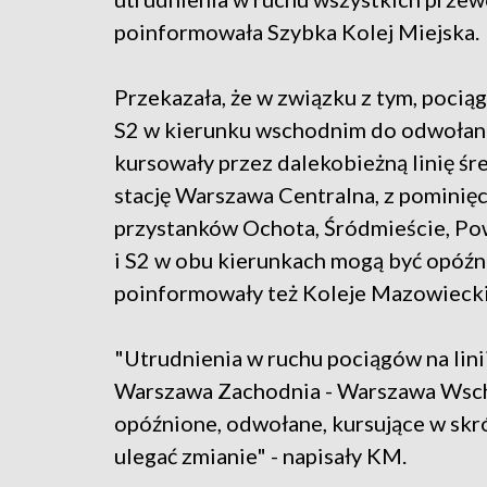
poinformowała Szybka Kolej Miejska.
Przekazała, że w związku z tym, pociąg
S2 w kierunku wschodnim do odwołan
kursowały przez dalekobieżną linię śr
stację Warszawa Centralna, z pominię
przystanków Ochota, Śródmieście, Powi
i S2 w obu kierunkach mogą być opóźn
poinformowały też Koleje Mazowiecki
"Utrudnienia w ruchu pociągów na lini
Warszawa Zachodnia - Warszawa Wsch
opóźnione, odwołane, kursujące w skr
ulegać zmianie" - napisały KM.