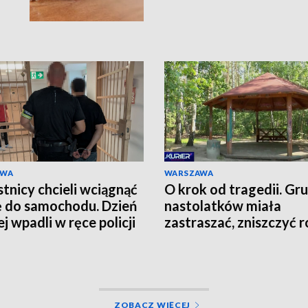
AWA
WARSZAWA
tnicy chcieli wciągnąć
O krok od tragedii. Gr
ę do samochodu. Dzień
nastolatków miała
j wpadli w ręce policji
zastraszać, zniszczyć r
grozić nożem
ZOBACZ WIĘCEJ