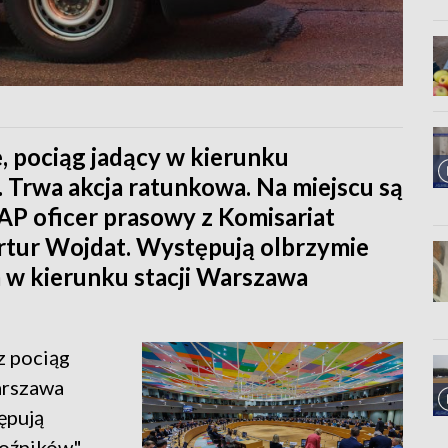
, pociąg jadący w kierunku
 Trwa akcja ratunkowa. Na miejscu są
PAP oficer prasowy z Komisariat
 Artur Wojdat. Występują olbrzymie
 w kierunku stacji Warszawa
z pociąg
arszawa
ępują
oźników" -