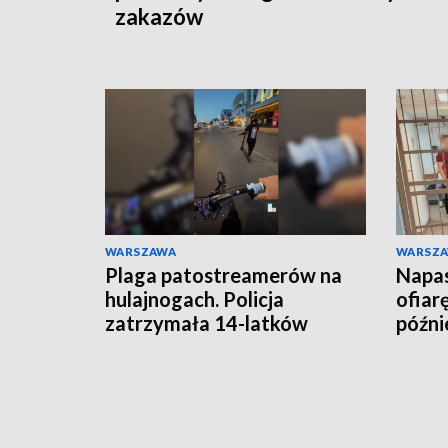
zakazów
WARSZAWA
WARSZ
Plaga patostreamerów na
Napas
hulajnogach. Policja
ofiar
zatrzymała 14-latków
późnie