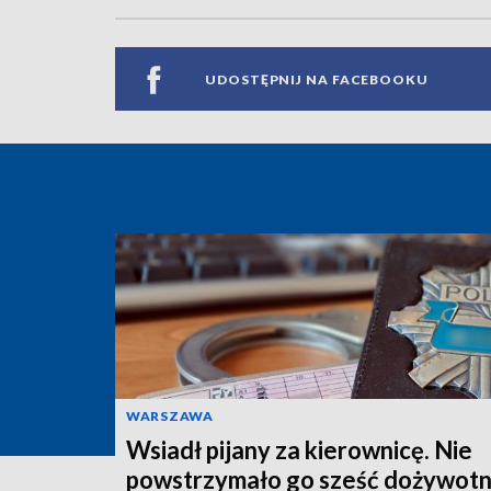
UDOSTĘPNIJ NA FACEBOOKU
WARSZAWA
Wsiadł pijany za kierownicę. Nie
powstrzymało go sześć dożywotn