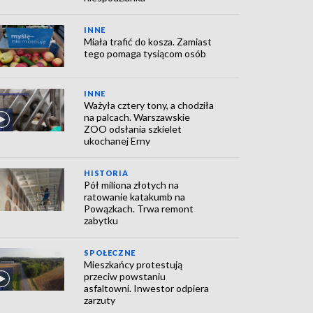
INNE
Miała trafić do kosza. Zamiast
tego pomaga tysiącom osób
INNE
Ważyła cztery tony, a chodziła
na palcach. Warszawskie
ZOO odsłania szkielet
ukochanej Erny
HISTORIA
Pół miliona złotych na
ratowanie katakumb na
Powązkach. Trwa remont
zabytku
SPOŁECZNE
Mieszkańcy protestują
przeciw powstaniu
asfaltowni. Inwestor odpiera
zarzuty