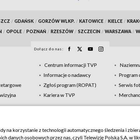
SZCZ
/
GDAŃSK
/
GORZÓW WLKP.
/
KATOWICE
/
KIELCE
/
KRA
N
/
OPOLE
/
POZNAŃ
/
RZESZÓW
/
SZCZECIN
/
WARSZAWA
/
W
Dołącz do nas:
Centrum informacji TVP
Naziemna
Informacje o nadawcy
Program d
zetargowe
Zgłoś program (ROPAT)
Serwis fo
wizyjna
Kariera w TVP
Merchandi
Polityka prywatności
Moje zgody
Pomoc
Biuro re
ody na korzystanie z technologii automatycznego śledzenia i zbie
 danych osobowych przez nas, czyli Telewizję Polską S.A. w likw