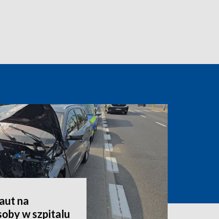
aut na
oby w szpitalu