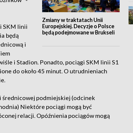
Zmiany w traktatach Unii
Europejskiej. Decyzje o Polsce
i SKM linii
będą podejmowane w Brukseli
ia będą
ednicową i
ciem
śle i Stadion. Ponadto, pociągi SKM linii S1
ione do około 45 minut. O utrudnieniach
e.
i średnicowej podmiejskiej (odcinek
odnia) Niektóre pociągi mogą być
óconej relacji. Opóźnienia pociągów mogą