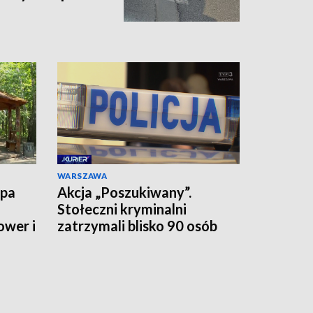
WARSZAWA
upa
Akcja „Poszukiwany”.
Stołeczni kryminalni
ower i
zatrzymali blisko 90 osób
jednego dnia