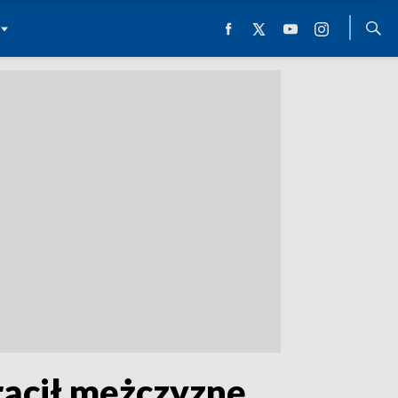
rącił mężczyznę.