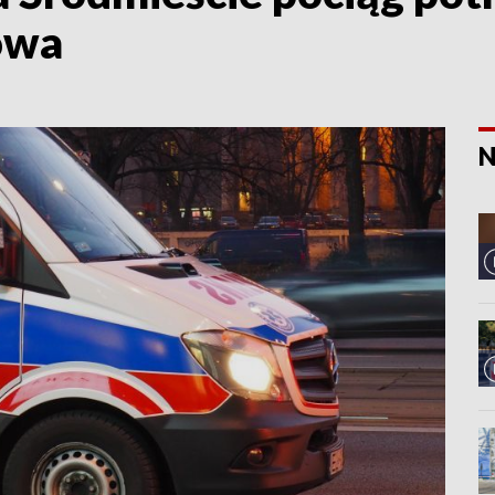
owa
N