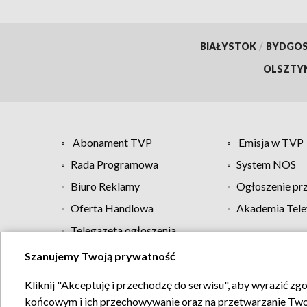
BIAŁYSTOK
/
BYDGO
OLSZTY
Abonament TVP
Emisja w TVP
Rada Programowa
System NOS
Biuro Reklamy
Ogłoszenie pr
Oferta Handlowa
Akademia Tele
Telegazeta ogłoszenia
Szanujemy Twoją prywatność
Regulamin TVP
Kliknij "Akceptuję i przechodzę do serwisu", aby wyrazić zg
końcowym i ich przechowywanie oraz na przetwarzanie Twoich