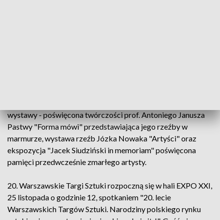
publiczności będzie robiła odlewy twarzy. Z negatywów
powstaną pozytywy a następnie formy twarzy będą
stworzone z masy papierowej - dodała Zboralska.
Od lat Warszawskim Targom Sztuki towarzyszą wystawy
uznanych twórców. Do tej pory prezentowano dzieła m.in.:
Jacka Malczewskiego, Tadeusza Kantora, Magdaleny
Abakanowicz, Witkacego, Tadeusza Dominika i Jerzego
Nowosielskiego. W tym roku będą to wyjątkowo trzy
wystawy - poświęcona twórczości prof. Antoniego Janusza
Pastwy "Forma mówi" przedstawiająca jego rzeźby w
marmurze, wystawa rzeźb Józka Nowaka "Artyści" oraz
ekspozycja "Jacek Siudziński in memoriam" poświęcona
pamięci przedwcześnie zmarłego artysty.
20. Warszawskie Targi Sztuki rozpoczną się w hali EXPO XXI,
25 listopada o godzinie 12, spotkaniem "20. lecie
Warszawskich Targów Sztuki. Narodziny polskiego rynku