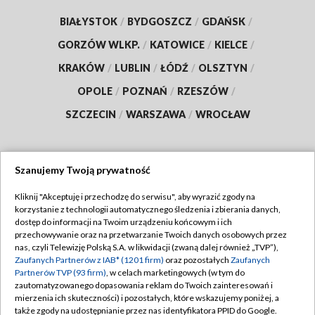
BIAŁYSTOK
/
BYDGOSZCZ
/
GDAŃSK
/
GORZÓW WLKP.
/
KATOWICE
/
KIELCE
/
KRAKÓW
/
LUBLIN
/
ŁÓDŹ
/
OLSZTYN
/
OPOLE
/
POZNAŃ
/
RZESZÓW
/
SZCZECIN
/
WARSZAWA
/
WROCŁAW
Szanujemy Twoją prywatność
Dołącz do nas:
Kliknij "Akceptuję i przechodzę do serwisu", aby wyrazić zgody na
korzystanie z technologii automatycznego śledzenia i zbierania danych,
TVP
dostęp do informacji na Twoim urządzeniu końcowym i ich
Abonament TVP
przechowywanie oraz na przetwarzanie Twoich danych osobowych przez
Regulamin TVP
nas, czyli Telewizję Polską S.A. w likwidacji (zwaną dalej również „TVP”),
Emisja w TVP
Polityka prywatności
Zaufanych Partnerów z IAB* (1201 firm)
oraz pozostałych
Zaufanych
Partnerów TVP (93 firm)
, w celach marketingowych (w tym do
Centrum informacji TVP
Moje zgody
zautomatyzowanego dopasowania reklam do Twoich zainteresowań i
mierzenia ich skuteczności) i pozostałych, które wskazujemy poniżej, a
Naziemna Telewizja Cyfrowa
Pomoc
także zgody na udostępnianie przez nas identyfikatora PPID do Google.