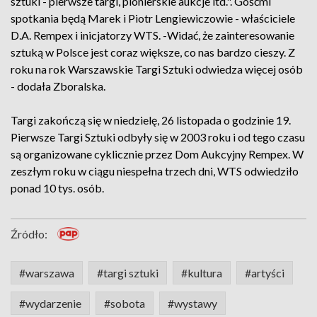
sztuki - pierwsze targi, pionierskie aukcje itd.". Gośćmi
spotkania będą Marek i Piotr Lengiewiczowie - właściciele
D.A. Rempex i inicjatorzy WTS. -Widać, że zainteresowanie
sztuką w Polsce jest coraz większe, co nas bardzo cieszy. Z
roku na rok Warszawskie Targi Sztuki odwiedza więcej osób
- dodała Zboralska.
Targi zakończą się w niedzielę, 26 listopada o godzinie 19.
Pierwsze Targi Sztuki odbyły się w 2003 roku i od tego czasu
są organizowane cyklicznie przez Dom Aukcyjny Rempex. W
zeszłym roku w ciągu niespełna trzech dni, WTS odwiedziło
ponad 10 tys. osób.
Źródło:
#warszawa
#targi sztuki
#kultura
#artyści
#wydarzenie
#sobota
#wystawy