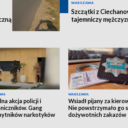
WARSZAWA
Szczątki z Ciechano
czną
tajemniczy mężczyz
AWA
WARSZAWA
a akcja policji i
Wsiadł pijany za kiero
niczników. Gang
Nie powstrzymało go 
mytników narkotyków
dożywotnich zakazów
ty