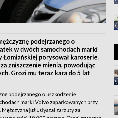
 mężczyznę podejrzanego o
latek w dwóch samochodach marki
 Łomiańskiej porysował karoserie.
 za zniszczenie mienia, powodując
ch. Grozi mu teraz kara do 5 lat
yznę podejrzanego o uszkodzenie
chodach marki Volvo zaparkowanych przy
 Mężczyzna już usłyszał zarzuty za
w wysokości 10 000 złotych. Grozi mu teraz