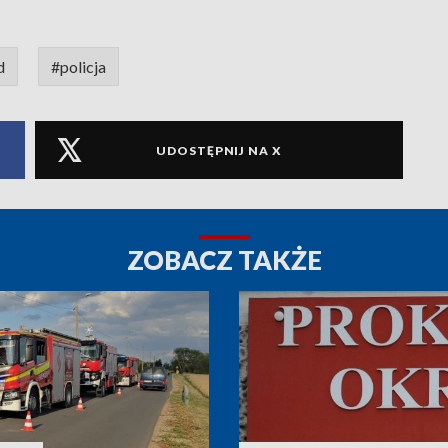
d
#policja
UDOSTĘPNIJ NA X
ZOBACZ TAKŻE