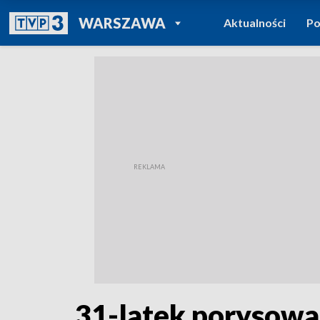
POWRÓT DO
WARSZAWA
Aktualności
Po
TVP REGIONY
31-latek porysował