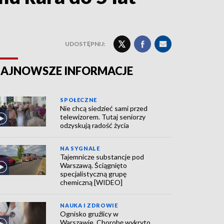
UDOSTĘPNIJ:
AJNOWSZE INFORMACJE
SPOŁECZNE
Nie chcą siedzieć sami przed
telewizorem. Tutaj seniorzy
odzyskują radość życia
NA SYGNALE
Tajemnicze substancje pod
Warszawą. Ściągnięto
specjalistyczną grupę
chemiczną [WIDEO]
NAUKA I ZDROWIE
Ognisko gruźlicy w
Warszawie. Chorobę wykryto