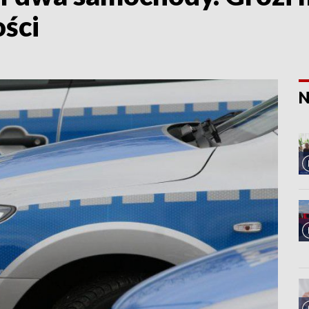
ści
N