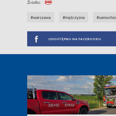
Źródło:
#warszawa
#mężczyzna
#samochó
UDOSTĘPNIJ NA FACEBOOKU