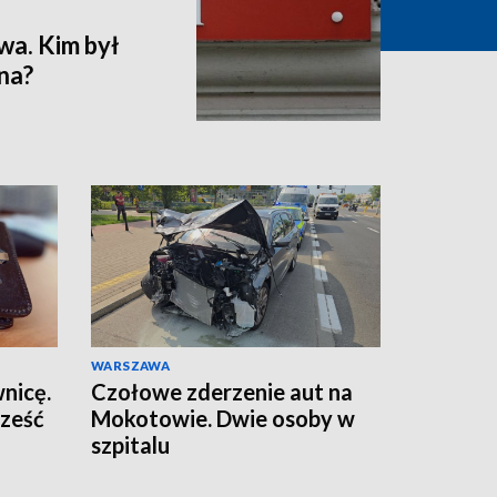
wa. Kim był
na?
WARSZAWA
wnicę.
Czołowe zderzenie aut na
sześć
Mokotowie. Dwie osoby w
szpitalu