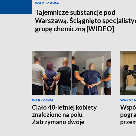
WARSZAWA
Tajemnicze substancje pod
Warszawą. Ściągnięto specjalisty
grupę chemiczną [WIDEO]
WARSZAWA
WARSZ
Ciało 40-letniej kobiety
Wspóln
znalezione na polu.
pogra
Zatrzymano dwoje
prze
podejrzanych
rozbi