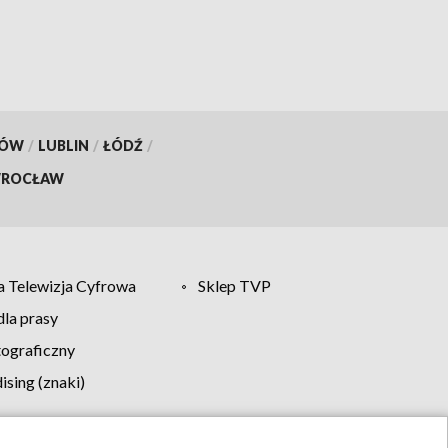
KÓW
/
LUBLIN
/
ŁÓDŹ
/
ROCŁAW
 Telewizja Cyfrowa
Sklep TVP
la prasy
tograficzny
sing (znaki)