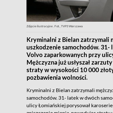
Zdjęcie ilustracyjne . Fot., TVP3 Warszawa
Kryminalni z Bielan zatrzymali
uszkodzenie samochodów. 31- 
Volvo zaparkowanych przy ulicy
Mężczyzna już usłyszał zarzuty
straty w wysokości 10 000 złoty
pozbawienia wolności.
Kryminalni z Bielan zatrzymali mężcz
samochodów. 31- latek w dwóch samo
ulicy Łomiańskiej porysował karoserie.
zniszczenie mienia, powodując straty 