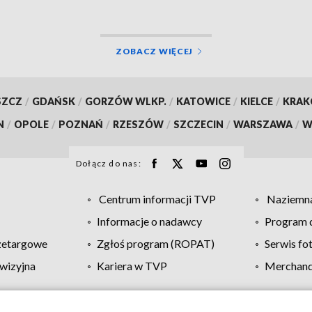
ZOBACZ WIĘCEJ
SZCZ
/
GDAŃSK
/
GORZÓW WLKP.
/
KATOWICE
/
KIELCE
/
KRA
N
/
OPOLE
/
POZNAŃ
/
RZESZÓW
/
SZCZECIN
/
WARSZAWA
/
W
Dołącz do nas:
Centrum informacji TVP
Naziemna
Informacje o nadawcy
Program d
zetargowe
Zgłoś program (ROPAT)
Serwis fo
wizyjna
Kariera w TVP
Merchandi