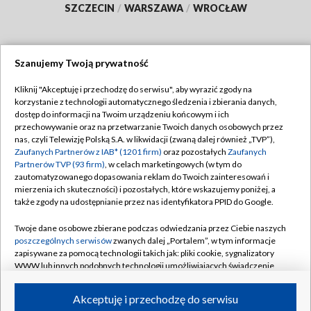
SZCZECIN
/
WARSZAWA
/
WROCŁAW
Szanujemy Twoją prywatność
Dołącz do nas:
Kliknij "Akceptuję i przechodzę do serwisu", aby wyrazić zgody na
korzystanie z technologii automatycznego śledzenia i zbierania danych,
TVP
dostęp do informacji na Twoim urządzeniu końcowym i ich
Abonament TVP
przechowywanie oraz na przetwarzanie Twoich danych osobowych przez
Regulamin TVP
nas, czyli Telewizję Polską S.A. w likwidacji (zwaną dalej również „TVP”),
Emisja w TVP
Zaufanych Partnerów z IAB* (1201 firm)
oraz pozostałych
Zaufanych
Polityka prywatności
Partnerów TVP (93 firm)
, w celach marketingowych (w tym do
Centrum informacji TVP
Moje zgody
zautomatyzowanego dopasowania reklam do Twoich zainteresowań i
mierzenia ich skuteczności) i pozostałych, które wskazujemy poniżej, a
Naziemna Telewizja Cyfrowa
Pomoc
także zgody na udostępnianie przez nas identyfikatora PPID do Google.
Sklep TVP
Biuro reklamy
Twoje dane osobowe zbierane podczas odwiedzania przez Ciebie naszych
Rada Programowa
poszczególnych serwisów
zwanych dalej „Portalem”, w tym informacje
Kontakt
zapisywane za pomocą technologii takich jak: pliki cookie, sygnalizatory
System NOS
WWW lub innych podobnych technologii umożliwiających świadczenie
dopasowanych i bezpiecznych usług, personalizację treści oraz reklam,
Informacje o nadawcy
Kanały
udostępnianie funkcji mediów społecznościowych oraz analizowanie
Akceptuję i przechodzę do serwisu
ruchu w Internecie.
Program dla prasy