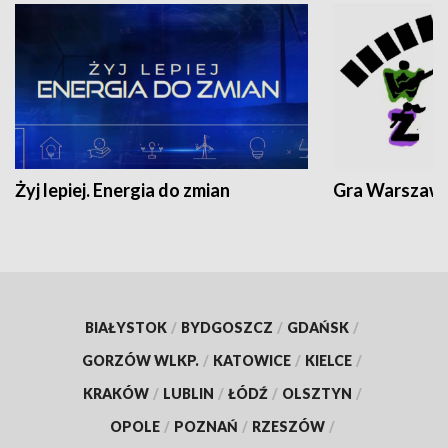
Żyj lepiej. Energia do zmian
Gra Warszaw
BIAŁYSTOK
/
BYDGOSZCZ
/
GDAŃSK
/
GORZÓW WLKP.
/
KATOWICE
/
KIELCE
/
KRAKÓW
/
LUBLIN
/
ŁÓDŹ
/
OLSZTYN
/
OPOLE
/
POZNAŃ
/
RZESZÓW
/