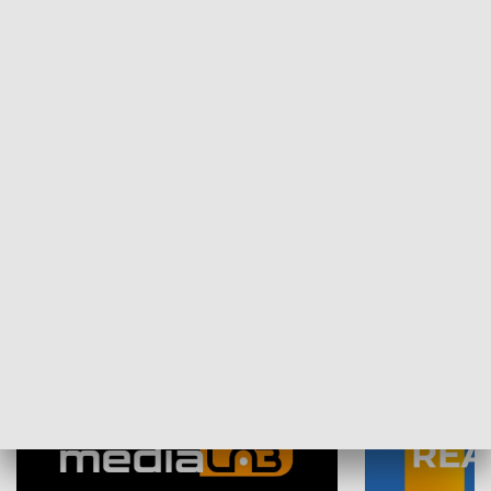
Plebiscyt Najlepsi Sportowcy
Wiadomości 
Warszawy 2025
SPOŁECZEŃSTWO