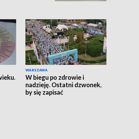
WARSZAWA
wieku.
W biegu po zdrowie i
nadzieję. Ostatni dzwonek,
by się zapisać