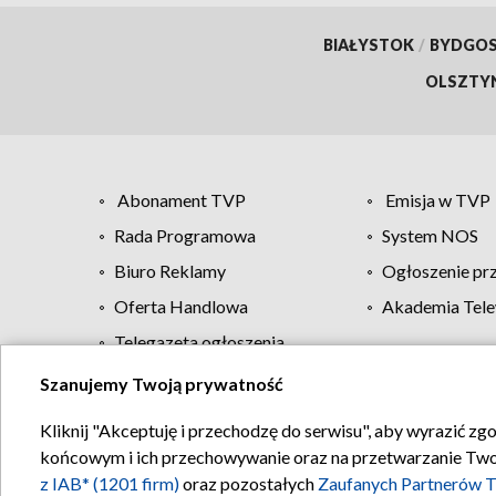
BIAŁYSTOK
/
BYDGO
OLSZTY
Abonament TVP
Emisja w TVP
Rada Programowa
System NOS
Biuro Reklamy
Ogłoszenie pr
Oferta Handlowa
Akademia Tele
Telegazeta ogłoszenia
Szanujemy Twoją prywatność
Regulamin TVP
Kliknij "Akceptuję i przechodzę do serwisu", aby wyrazić zg
końcowym i ich przechowywanie oraz na przetwarzanie Twoich
z IAB* (1201 firm)
oraz pozostałych
Zaufanych Partnerów T