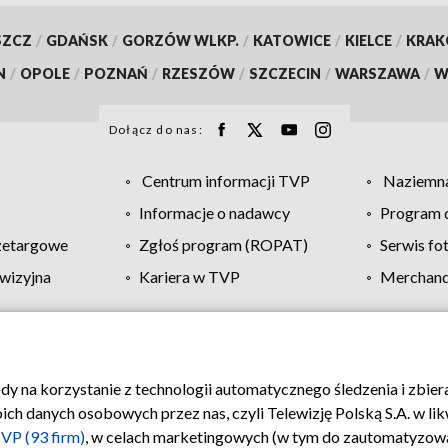
SZCZ
/
GDAŃSK
/
GORZÓW WLKP.
/
KATOWICE
/
KIELCE
/
KRA
N
/
OPOLE
/
POZNAŃ
/
RZESZÓW
/
SZCZECIN
/
WARSZAWA
/
W
Dołącz do nas:
Centrum informacji TVP
Naziemna
Informacje o nadawcy
Program d
zetargowe
Zgłoś program (ROPAT)
Serwis fo
wizyjna
Kariera w TVP
Merchandi
Polityka prywatności
Moje zgody
Pomoc
Biuro re
ody na korzystanie z technologii automatycznego śledzenia i zbie
 danych osobowych przez nas, czyli Telewizję Polską S.A. w likw
VP (93 firm)
, w celach marketingowych (w tym do zautomatyzow