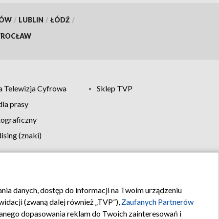
KÓW
/
LUBLIN
/
ŁÓDŹ
/
ROCŁAW
 Telewizja Cyfrowa
Sklep TVP
la prasy
tograficzny
sing (znaki)
klamy
Kontakt
rania danych, dostęp do informacji na Twoim urządzeniu
idacji (zwaną dalej również „TVP”),
Zaufanych Partnerów
anego dopasowania reklam do Twoich zainteresowań i