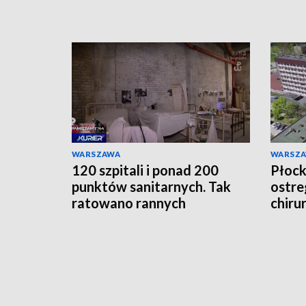
WARSZAWA
WARSZ
120 szpitali i ponad 200
Płocki
punktów sanitarnych. Tak
ostre
ratowano rannych
chiru
Powstańców
lekar