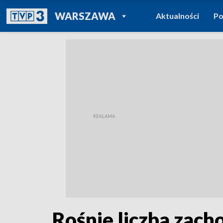
POWRÓT DO
WARSZAWA
Aktualności
Po
TVP REGIONY
Rośnie liczba zach