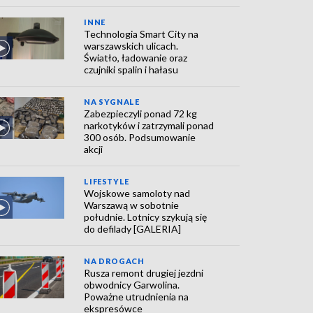
INNE
Technologia Smart City na
warszawskich ulicach.
Światło, ładowanie oraz
czujniki spalin i hałasu
NA SYGNALE
Zabezpieczyli ponad 72 kg
narkotyków i zatrzymali ponad
300 osób. Podsumowanie
akcji
LIFESTYLE
Wojskowe samoloty nad
Warszawą w sobotnie
południe. Lotnicy szykują się
do defilady [GALERIA]
NA DROGACH
Rusza remont drugiej jezdni
obwodnicy Garwolina.
Poważne utrudnienia na
ekspresówce