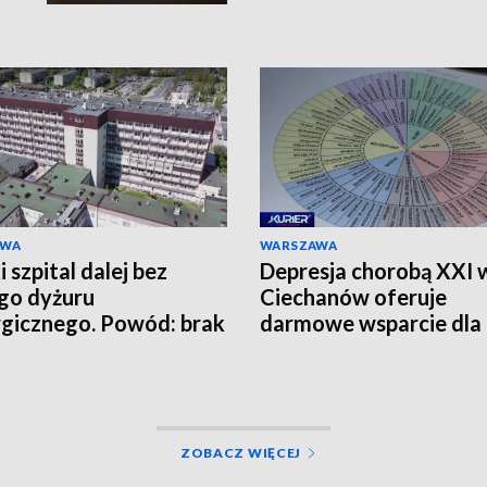
AWA
WARSZAWA
 szpital dalej bez
Depresja chorobą XXI 
go dyżuru
Ciechanów oferuje
rgicznego. Powód: brak
darmowe wsparcie dla
zy
mieszkańców
ZOBACZ WIĘCEJ