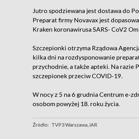
Jutro spodziewana jest dostawa do Po
Preparat firmy Novavax jest dopasow
Kraken koronawirusa SARS- CoV2 Omi
Szczepionki otrzyma Rządowa Agencja
kilka dni na rozdysponowanie prepara
przychodnie, a także apteki. Na razie
szczepionek przeciw COVID-19.
W nocy z 5 na 6 grudnia Centrum e-zd
osobom powyżej 18. roku życia.
Źródło:
TVP3 Warszawa, iAR