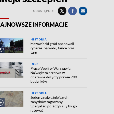
UDOSTĘPNIJ:
AJNOWSZE INFORMACJE
HISTORIA
Mazowiecki gród opanowali
rycerze. Są walki, tańce oraz
targ
INNE
Prace Veolii w Warszawie.
Największa przerwa w
dostawie dotyczy prawie 700
budynków
HISTORIA
Jeden z najważniejszych
zabytków zagrożony.
Specjaliści połączyli siły by go
ratować