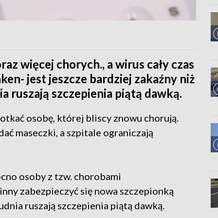
raz więcej chorych., a wirus cały czas
en- jest jeszcze bardziej zakaźny niż
a ruszają szczepienia piątą dawką.
potkać osobę, której bliscy znowu chorują.
ć maseczki, a szpitale ograniczają
ocno osoby z tzw. chorobami
inny zabezpieczyć się nowa szczepionką
dnia ruszają szczepienia piątą dawką.