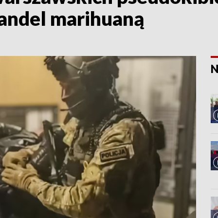
andel marihuaną
N