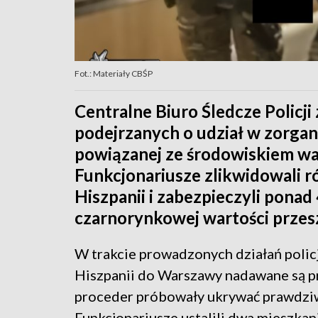
Fot.: Materiały CBŚP
Centralne Biuro Śledcze Policj
podejrzanych o udział w zorgan
powiązanej ze środowiskiem w
Funkcjonariusze zlikwidowali 
Hiszpanii i zabezpieczyli ponad
czarnorynkowej wartości przesz
W trakcie prowadzonych działań policja
Hiszpanii do Warszawy nadawane są pr
proceder próbowały ukrywać prawdzi
Funkcjonariusze ustalili dwa mieszkan