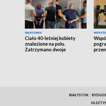
WARSZAWA
WARSZ
Ciało 40-letniej kobiety
Wspóln
znalezione na polu.
pogra
Zatrzymano dwoje
prze
podejrzanych
rozbi
BIAŁYSTOK
/
BYDGO
OLSZTY