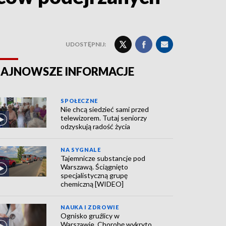
UDOSTĘPNIJ:
AJNOWSZE INFORMACJE
SPOŁECZNE
Nie chcą siedzieć sami przed
telewizorem. Tutaj seniorzy
odzyskują radość życia
NA SYGNALE
Tajemnicze substancje pod
Warszawą. Ściągnięto
specjalistyczną grupę
chemiczną [WIDEO]
NAUKA I ZDROWIE
Ognisko gruźlicy w
Warszawie. Chorobę wykryto