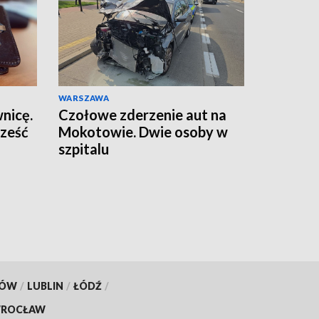
WARSZAWA
wnicę.
Czołowe zderzenie aut na
sześć
Mokotowie. Dwie osoby w
szpitalu
KÓW
/
LUBLIN
/
ŁÓDŹ
/
ROCŁAW