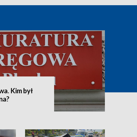
wa. Kim był
na?