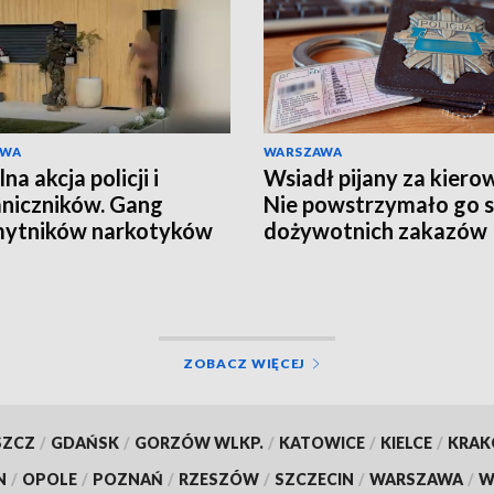
AWA
WARSZAWA
a akcja policji i
Wsiadł pijany za kiero
niczników. Gang
Nie powstrzymało go 
mytników narkotyków
dożywotnich zakazów
ty
ZOBACZ WIĘCEJ
SZCZ
/
GDAŃSK
/
GORZÓW WLKP.
/
KATOWICE
/
KIELCE
/
KRA
N
/
OPOLE
/
POZNAŃ
/
RZESZÓW
/
SZCZECIN
/
WARSZAWA
/
W