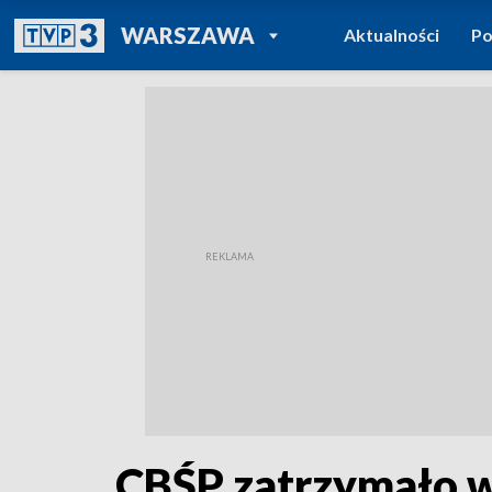
POWRÓT DO
WARSZAWA
Aktualności
Po
TVP REGIONY
CBŚP zatrzymało w