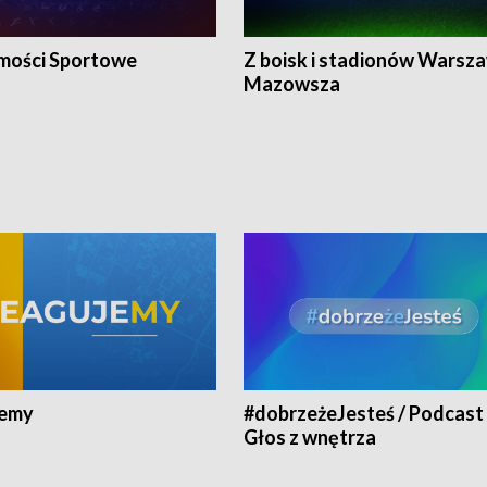
ości Sportowe
Z boisk i stadionów Warsza
Mazowsza
jemy
#dobrzeżeJesteś / Podcast 
Głos z wnętrza