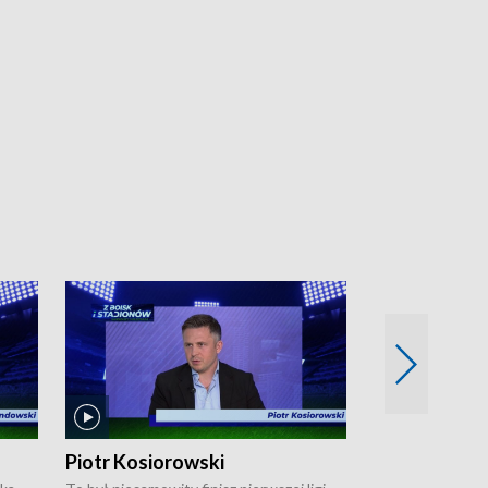
Piotr Kosiorowski
Tomasz Mat