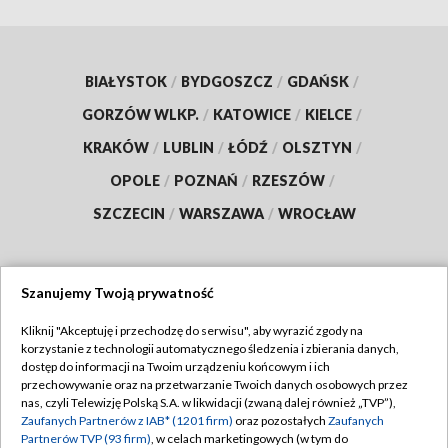
BIAŁYSTOK
/
BYDGOSZCZ
/
GDAŃSK
/
GORZÓW WLKP.
/
KATOWICE
/
KIELCE
/
KRAKÓW
/
LUBLIN
/
ŁÓDŹ
/
OLSZTYN
/
OPOLE
/
POZNAŃ
/
RZESZÓW
/
SZCZECIN
/
WARSZAWA
/
WROCŁAW
Szanujemy Twoją prywatność
Dołącz do nas:
Kliknij "Akceptuję i przechodzę do serwisu", aby wyrazić zgody na
korzystanie z technologii automatycznego śledzenia i zbierania danych,
TVP
dostęp do informacji na Twoim urządzeniu końcowym i ich
Abonament TVP
przechowywanie oraz na przetwarzanie Twoich danych osobowych przez
Regulamin TVP
nas, czyli Telewizję Polską S.A. w likwidacji (zwaną dalej również „TVP”),
Emisja w TVP
Polityka prywatności
Zaufanych Partnerów z IAB* (1201 firm)
oraz pozostałych
Zaufanych
Partnerów TVP (93 firm)
, w celach marketingowych (w tym do