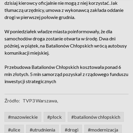
dzisiaj kierowcy oficjalnie nie mogą z niej korzystać. Jak
tłumaczą urzędnicy, umowa z wykonawcą zakłada oddanie
drogi w pierwszej połowie grudnia.
W poniedziałek władze miasta poinformowały, że dla
samochodów droga zostanie otwarta w środę. Dwa dni
później, w piątek, na Batalionów Chłopskich wrócą autobusy
komunikacji miejskiej.
Przebudowa Batalionów Chłopskich kosztowała ponad 6
mln złotych. 5 mln samorząd pozyskał z rządowego funduszu
inwestycji strategicznych
Źródło:
TVP3 Warszawa,
#mazowieckie
#płock
#batalionów chłopskich
#ulice
#utrudnienia
#drogi
#modernizacja