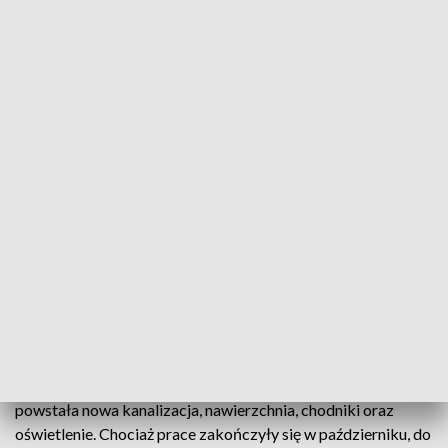
Fot.: TVP3 Warszawa
Jeszcze w tym tygodniu mieszkańcy Płocka będą
mogli przejechać ulicą Batalionów Chłopskich.
Prace przy jej modernizacji trwały blisko rok i
zakończyły się ponad miesiąc temu. Ale dopiero
teraz udało się zakończyć m.in. malowanie
oznakowania.
W trakcie modernizacji ulicy Batalionów Chłopskich
powstała nowa kanalizacja, nawierzchnia, chodniki oraz
oświetlenie. Chociaż prace zakończyły się w październiku, do