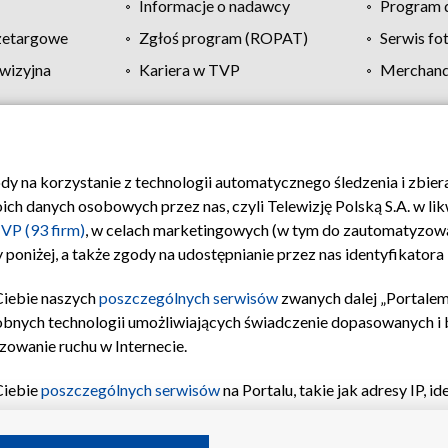
Informacje o nadawcy
Program d
zetargowe
Zgłoś program (ROPAT)
Serwis fo
wizyjna
Kariera w TVP
Merchandi
Polityka prywatności
Moje zgody
Pomoc
Biuro re
ody na korzystanie z technologii automatycznego śledzenia i zbie
 danych osobowych przez nas, czyli Telewizję Polską S.A. w likw
VP (93 firm)
, w celach marketingowych (w tym do zautomatyzow
 poniżej, a także zgody na udostępnianie przez nas identyfikator
Ciebie naszych
poszczególnych serwisów
zwanych dalej „Portalem
obnych technologii umożliwiających świadczenie dopasowanych i be
zowanie ruchu w Internecie.
Ciebie
poszczególnych serwisów
na Portalu, takie jak adresy IP, 
sach Portalu czy historia odwiedzin będą przetwarzane przez TV
ji: przechowywania informacji na urządzeniu lub dostęp do nich,
©2026 Telewizja Polska S.A. w likwidacji