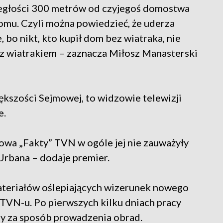
ległości 300 metrów od czyjegoś domostwa
mu. Czyli można powiedzieć, że uderza
 bo nikt, kto kupił dom bez wiatraka, nie
 z wiatrakiem – zaznacza Miłosz Manasterski
iększości Sejmowej, to widzowie telewizji
e.
owa „Fakty” TVN w ogóle jej nie zauważyły
Urbana – dodaje premier.
ateriałów oślepiających wizerunek nowego
TVN-u. Po pierwszych kilku dniach pracy
ny za sposób prowadzenia obrad.