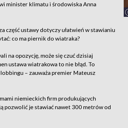
wi minister klimatu i środowiska Anna
sza część ustawy dotyczy ułatwień w stawianiu
tać: co ma piernik do wiatraka?
li na opozycję, może się czuć dzisiaj
n ustawa wiatrakowa to nie błąd. To
kt lobbingu – zauważa premier Mateusz
lemami niemieckich firm produkujących
ją pozwolić je stawiać nawet 300 metrów od