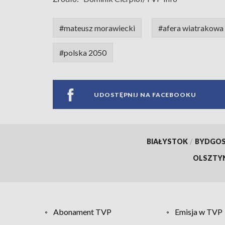
#mateusz morawiecki
#afera wiatrakowa
#polska 2050
UDOSTĘPNIJ NA FACEBOOKU
BIAŁYSTOK
/
BYDGO
OLSZTY
Abonament TVP
Emisja w TVP