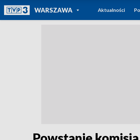
POWRÓT DO
WARSZAWA
Aktualności
Po
TVP REGIONY
Powstanie komisja