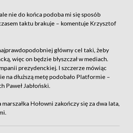
 ale nie do końca podoba mi się sposób
 czasem taktu brakuje – komentuje Krzysztof
i najprawdopodobniej główny cel taki, żeby
ką, więc on będzie błyszczał w mediach.
mpanii prezydenckiej. I szczerze mówiąc
zie na dłuższą metę podobało Platformie –
ch Paweł Jabłoński.
 marszałka Hołowni zakończy się za dwa lata,
mi.