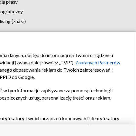
la prasy
tograficzny
sing (znaki)
klamy
Kontakt
rania danych, dostęp do informacji na Twoim urządzeniu
idacji (zwaną dalej również „TVP”),
Zaufanych Partnerów
anego dopasowania reklam do Twoich zainteresowań i
a PPID do Google.
”, w tym informacje zapisywane za pomocą technologii
zpiecznych usług, personalizację treści oraz reklam,
identyfikatory Twoich urządzeń końcowych i identyfikatory
P,
Zaufanych Partnerów z IAB
oraz pozostałych
Zaufanych
 wyboru podstawowych reklam, wyboru spersonalizowanych