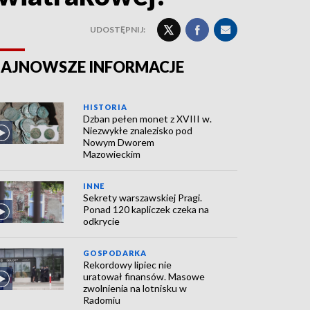
UDOSTĘPNIJ:
AJNOWSZE INFORMACJE
HISTORIA
Dzban pełen monet z XVIII w.
Niezwykłe znalezisko pod
Nowym Dworem
Mazowieckim
INNE
Sekrety warszawskiej Pragi.
Ponad 120 kapliczek czeka na
odkrycie
GOSPODARKA
Rekordowy lipiec nie
uratował finansów. Masowe
zwolnienia na lotnisku w
Radomiu