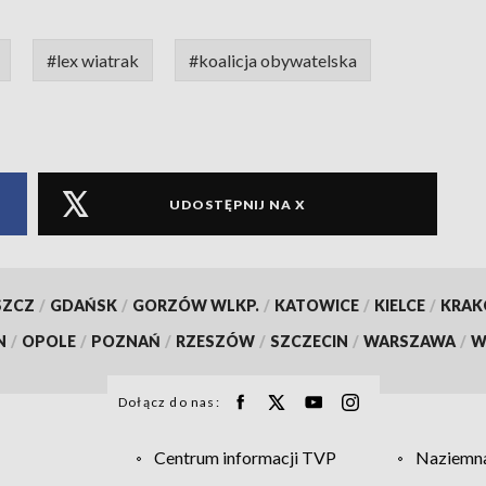
#lex wiatrak
#koalicja obywatelska
UDOSTĘPNIJ NA X
SZCZ
/
GDAŃSK
/
GORZÓW WLKP.
/
KATOWICE
/
KIELCE
/
KRA
N
/
OPOLE
/
POZNAŃ
/
RZESZÓW
/
SZCZECIN
/
WARSZAWA
/
W
Dołącz do nas:
Centrum informacji TVP
Naziemna