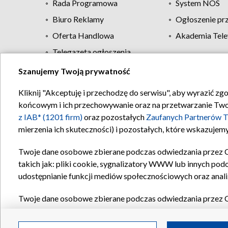
Rada Programowa
System NOS
Biuro Reklamy
Ogłoszenie pr
Oferta Handlowa
Akademia Tele
Telegazeta ogłoszenia
Szanujemy Twoją prywatność
Regulamin TVP
Kliknij "Akceptuję i przechodzę do serwisu", aby wyrazić zg
końcowym i ich przechowywanie oraz na przetwarzanie Twoich
z IAB* (1201 firm)
oraz pozostałych
Zaufanych Partnerów T
mierzenia ich skuteczności) i pozostałych, które wskazujemy
Twoje dane osobowe zbierane podczas odwiedzania przez 
takich jak: pliki cookie, sygnalizatory WWW lub innych pod
udostępnianie funkcji mediów społecznościowych oraz anali
Twoje dane osobowe zbierane podczas odwiedzania przez 
plików cookie, informacje o Twoich wyszukiwaniach w serwi
Partnerów TVP
dla realizacji następujących celów i funkc