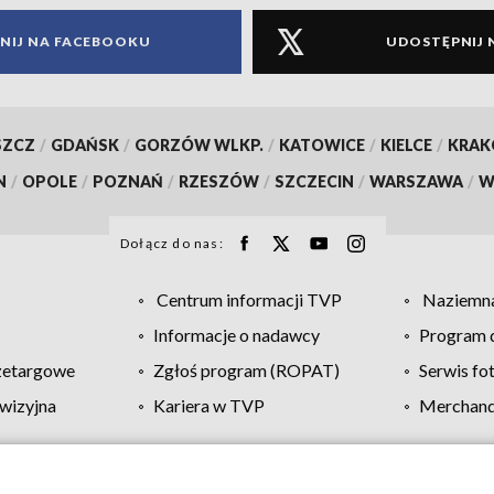
NIJ NA FACEBOOKU
UDOSTĘPNIJ 
SZCZ
/
GDAŃSK
/
GORZÓW WLKP.
/
KATOWICE
/
KIELCE
/
KRA
N
/
OPOLE
/
POZNAŃ
/
RZESZÓW
/
SZCZECIN
/
WARSZAWA
/
W
Dołącz do nas:
Centrum informacji TVP
Naziemna
Informacje o nadawcy
Program d
zetargowe
Zgłoś program (ROPAT)
Serwis fo
wizyjna
Kariera w TVP
Merchandi