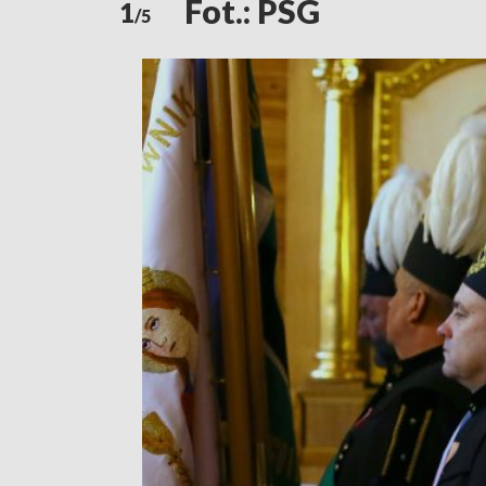
Fot.: PSG
1
/5