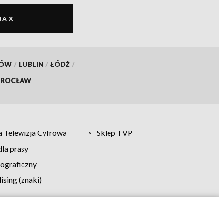
NA X
KÓW
/
LUBLIN
/
ŁÓDŹ
/
ROCŁAW
 Telewizja Cyfrowa
Sklep TVP
la prasy
tograficzny
sing (znaki)