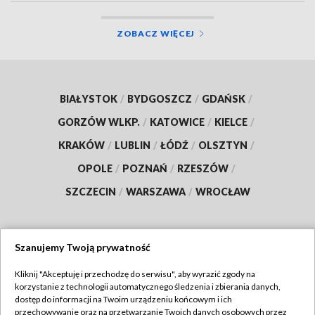
ZOBACZ WIĘCEJ
BIAŁYSTOK
/
BYDGOSZCZ
/
GDAŃSK
/
GORZÓW WLKP.
/
KATOWICE
/
KIELCE
/
KRAKÓW
/
LUBLIN
/
ŁÓDŹ
/
OLSZTYN
/
OPOLE
/
POZNAŃ
/
RZESZÓW
/
SZCZECIN
/
WARSZAWA
/
WROCŁAW
Szanujemy Twoją prywatność
Dołącz do nas:
Kliknij "Akceptuję i przechodzę do serwisu", aby wyrazić zgody na
korzystanie z technologii automatycznego śledzenia i zbierania danych,
TVP
dostęp do informacji na Twoim urządzeniu końcowym i ich
Abonament TVP
przechowywanie oraz na przetwarzanie Twoich danych osobowych przez