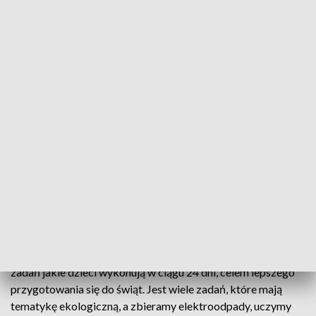
Eko Mikołaj spotyka się z dziećmi i uczy je dbałości o
przyrodę, czyste powietrze, dlatego jeździ ekobusem
elektrycznym, który nie wytwarza spalin, uczy też segregacji
odpadów i zachęca do zbierania elektrośmieci, bo dbanie o
ekologię zaczyna się już od prawidłowo wyrzuconego
papierka po cukierku
Eko Mikołaj to akcja, która przez cały grudzień do Świąt
Bożego Narodzenia ma zwrócić szczególną uwagę dzieci na
ekologię. Pułtuskie Przedsiębiorstwo Usług Komunalnych -
ECO Pułtusk stworzyło kalendarz adwentowy z zadaniami
do wykonania na każdy dzień wspólnie w placówce bądź w
domu, takimi jak ulepienie bałwana, przygotowanie
świątecznej paczki dla potrzebujących czy znalezienie
pierwszej gwiazdki. – Ekokalendarz adwentowy, jest to zbiór
zadań jakie dzieci wykonują w ciągu 24 dni, celem lepszego
przygotowania się do świąt. Jest wiele zadań, które mają
tematykę ekologiczną, a zbieramy elektroodpady, uczymy