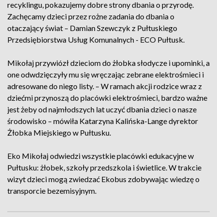
recyklingu, pokazujemy dobre strony dbania o przyrodę.
Zachęcamy dzieci przez rożne zadania do dbania o
otaczający świat – Damian Szewczyk z Pułtuskiego
Przedsiębiorstwa Usług Komunalnych - ECO Pułtusk.
Mikołaj przywiózł dzieciom do żłobka słodycze i upominki, a
one odwdzięczyły mu się wręczając zebrane elektrośmieci i
adresowane do niego listy. – W ramach akcji rodzice wraz z
dziećmi przynoszą do placówki elektrośmieci, bardzo ważne
jest żeby od najmłodszych lat uczyć dbania dzieci o nasze
środowisko – mówiła Katarzyna Kalińska-Lange dyrektor
Żłobka Miejskiego w Pułtusku.
Eko Mikołaj odwiedzi wszystkie placówki edukacyjne w
Pułtusku: żłobek, szkoły przedszkola i świetlice. W trakcie
wizyt dzieci mogą zwiedzać Ekobus zdobywając wiedzę o
transporcie bezemisyjnym.