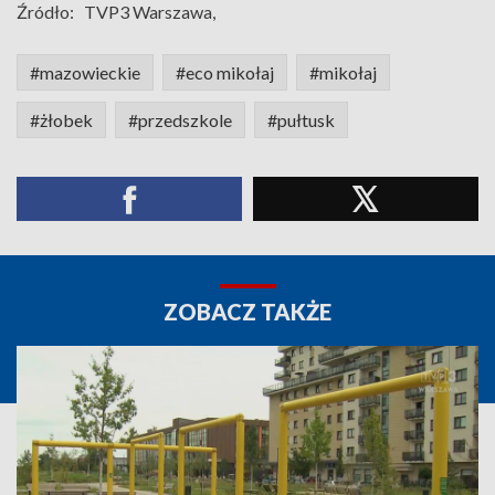
Źródło:
TVP3 Warszawa,
#mazowieckie
#eco mikołaj
#mikołaj
#żłobek
#przedszkole
#pułtusk
ZOBACZ TAKŻE