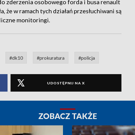
o zderzenia osobowego forda i busa renault
a, że w ramach tych działań przesłuchiwani są
iczne monitoringi.
#dk10
#prokuratura
#policja
UDOSTĘPNIJ NA X
ZOBACZ TAKŻE