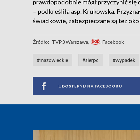
prawdopodobnie mógł przyczynić się d
– podkreśliła asp. Krukowska. Przyznał
świadkowie, zabezpieczane są też okol
Źródło:
TVP3 Warszawa,
, Facebook
#mazowieckie
#sierpc
#wypadek
UDOSTĘPNIJ NA FACEBOOKU