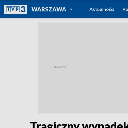
POWRÓT DO
WARSZAWA
Aktualności
Po
TVP REGIONY
Tragiczny wypadek 