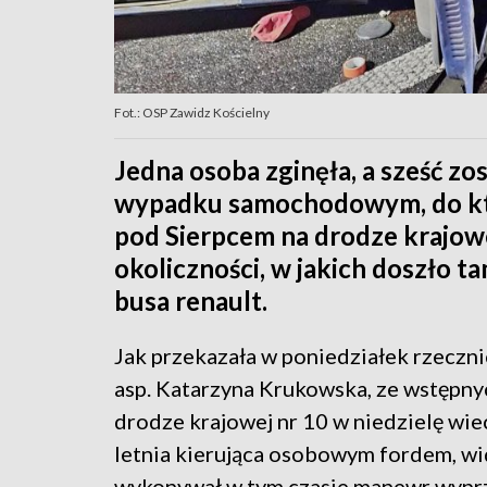
Fot.: OSP Zawidz Kościelny
Jedna osoba zginęła, a sześć zo
wypadku samochodowym, do któ
pod Sierpcem na drodze krajowe
okoliczności, w jakich doszło 
busa renault.
Jak przekazała w poniedziałek rzeczn
asp. Katarzyna Krukowska, ze wstępny
drodze krajowej nr 10 w niedzielę wi
letnia kierująca osobowym fordem, wid
wykonywał w tym czasie manewr wyprze