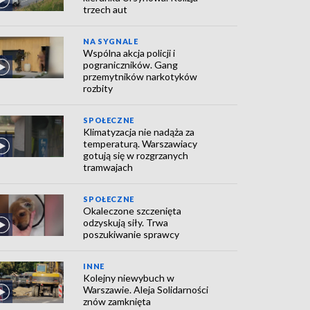
trzech aut
NA SYGNALE
Wspólna akcja policji i
pograniczników. Gang
przemytników narkotyków
rozbity
SPOŁECZNE
Klimatyzacja nie nadąża za
temperaturą. Warszawiacy
gotują się w rozgrzanych
tramwajach
SPOŁECZNE
Okaleczone szczenięta
odzyskują siły. Trwa
poszukiwanie sprawcy
INNE
Kolejny niewybuch w
Warszawie. Aleja Solidarności
znów zamknięta