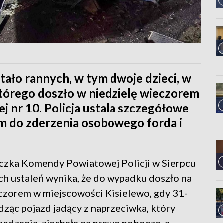
stało rannych, w tym dwoje dzieci, w
rego doszło w niedzielę wieczorem
j nr 10. Policja ustala szczegółowe
tam do zderzenia osobowego forda i
iczka Komendy Powiatowej Policji w Sierpcu
ch ustaleń wynika, że do wypadku doszło na
eczorem w miejscowości Kisielewo, gdy 31-
ząc pojazd jadący z naprzeciwka, który
dzania, zjechała na prawe pobocze, a