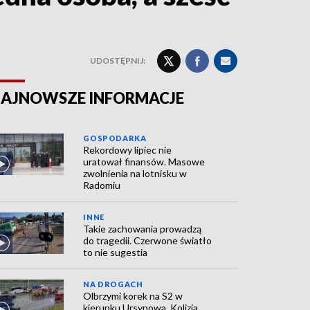
UDOSTĘPNIJ:
AJNOWSZE INFORMACJE
GOSPODARKA
Rekordowy lipiec nie
uratował finansów. Masowe
zwolnienia na lotnisku w
Radomiu
INNE
Takie zachowania prowadzą
do tragedii. Czerwone światło
to nie sugestia
NA DROGACH
Olbrzymi korek na S2 w
kierunku Ursynowa. Kolizja