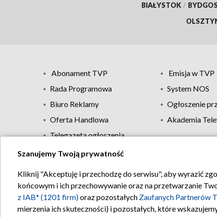
BIAŁYSTOK
/
BYDGO
OLSZTY
Abonament TVP
Emisja w TVP
Rada Programowa
System NOS
Biuro Reklamy
Ogłoszenie pr
Oferta Handlowa
Akademia Tele
Telegazeta ogłoszenia
Szanujemy Twoją prywatność
Regulamin TVP
Kliknij "Akceptuję i przechodzę do serwisu", aby wyrazić zg
końcowym i ich przechowywanie oraz na przetwarzanie Twoich
z IAB* (1201 firm)
oraz pozostałych
Zaufanych Partnerów T
mierzenia ich skuteczności) i pozostałych, które wskazujemy