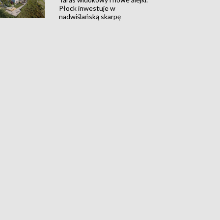
Płock inwestuje w
nadwiślańską skarpę