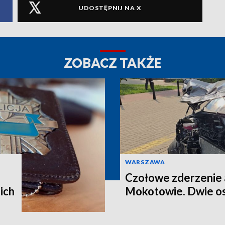
UDOSTĘPNIJ NA X
ZOBACZ TAKŻE
WARSZAWA
Czołowe zderzenie 
ich
Mokotowie. Dwie os