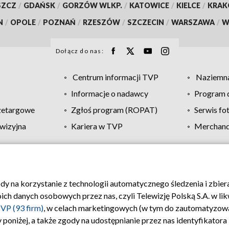
SZCZ
/
GDAŃSK
/
GORZÓW WLKP.
/
KATOWICE
/
KIELCE
/
KRA
N
/
OPOLE
/
POZNAŃ
/
RZESZÓW
/
SZCZECIN
/
WARSZAWA
/
W
Dołącz do nas:
Centrum informacji TVP
Naziemna
Informacje o nadawcy
Program d
zetargowe
Zgłoś program (ROPAT)
Serwis fo
wizyjna
Kariera w TVP
Merchandi
Polityka prywatności
Moje zgody
Pomoc
Biuro re
ody na korzystanie z technologii automatycznego śledzenia i zbie
 danych osobowych przez nas, czyli Telewizję Polską S.A. w likw
VP (93 firm)
, w celach marketingowych (w tym do zautomatyzow
 poniżej, a także zgody na udostępnianie przez nas identyfikator