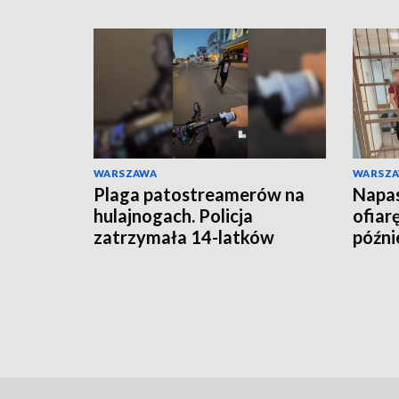
WARSZAWA
WARSZ
Plaga patostreamerów na
Napas
hulajnogach. Policja
ofiar
zatrzymała 14-latków
późnie