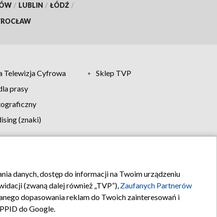
KÓW
/
LUBLIN
/
ŁÓDŹ
/
ROCŁAW
 Telewizja Cyfrowa
Sklep TVP
la prasy
tograficzny
sing (znaki)
klamy
Kontakt
rania danych, dostęp do informacji na Twoim urządzeniu
idacji (zwaną dalej również „TVP”),
Zaufanych Partnerów
anego dopasowania reklam do Twoich zainteresowań i
a PPID do Google.