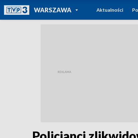
POWRÓT DO
WARSZAWA
Aktualności
Po
TVP REGIONY
Policjanci zlikwid