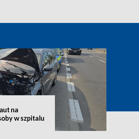
aut na
oby w szpitalu