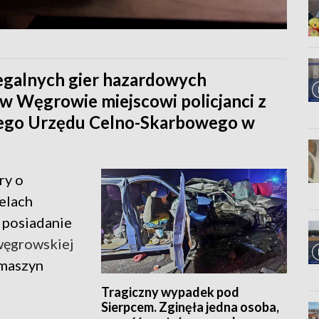
egalnych gier hazardowych
 w Węgrowie miejscowi policjanci z
iego Urzędu Celno-Skarbowego w
ry o
elach
 posiadanie
węgrowskiej
 maszyn
Tragiczny wypadek pod
Sierpcem. Zginęła jedna osoba,