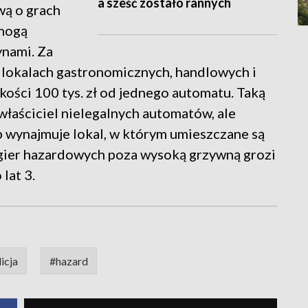
a sześć zostało rannych
wą o grach
mogą
ynami. Za
 lokalach gastronomicznych, handlowych i
ości 100 tys. zł od jednego automatu. Taką
właściciel nielegalnych automatów, ale
b wynajmuje lokal, w którym umieszczane są
 gier hazardowych poza wysoką grzywną grozi
lat 3.
icja
#hazard