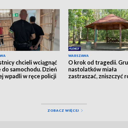
AWA
WARSZAWA
tnicy chcieli wciągnąć
O krok od tragedii. Gr
ę do samochodu. Dzień
nastolatków miała
j wpadli w ręce policji
zastraszać, zniszczyć r
grozić nożem
ZOBACZ WIĘCEJ