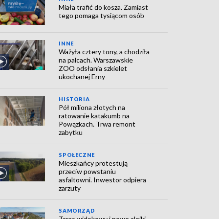
Miała trafić do kosza. Zamiast
tego pomaga tysiącom osób
INNE
Ważyła cztery tony, a chodziła
na palcach. Warszawskie
ZOO odsłania szkielet
ukochanej Erny
HISTORIA
Pół miliona złotych na
ratowanie katakumb na
Powązkach. Trwa remont
zabytku
SPOŁECZNE
Mieszkańcy protestują
przeciw powstaniu
asfaltowni. Inwestor odpiera
zarzuty
SAMORZĄD
Taras widokowy i nowe alejki.