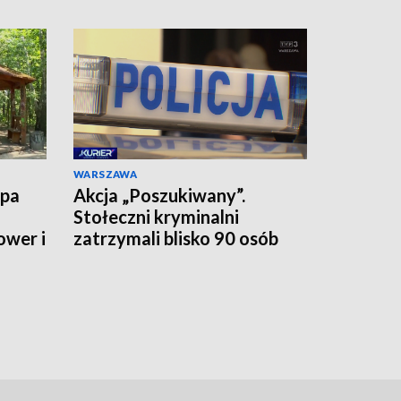
WARSZAWA
upa
Akcja „Poszukiwany”.
Stołeczni kryminalni
ower i
zatrzymali blisko 90 osób
jednego dnia