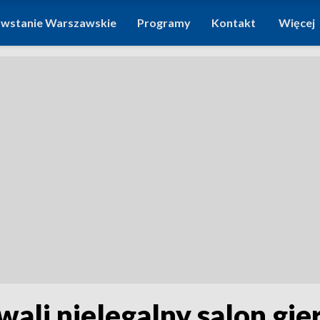
wstanie Warszawskie
Programy
Kontakt
Więcej
owali nielegalny salon g