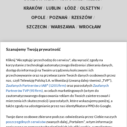
KRAKÓW
/
LUBLIN
/
ŁÓDŹ
/
OLSZTYN
/
OPOLE
/
POZNAŃ
/
RZESZÓW
/
SZCZECIN
/
WARSZAWA
/
WROCŁAW
Szanujemy Twoją prywatność
Dołącz do nas:
Kliknij "Akceptuję i przechodzę do serwisu", aby wyrazić zgody na
korzystanie z technologii automatycznego śledzenia i zbierania danych,
TVP
dostęp do informacji na Twoim urządzeniu końcowym i ich
Abonament TVP
przechowywanie oraz na przetwarzanie Twoich danych osobowych przez
Regulamin TVP
nas, czyli Telewizję Polską S.A. w likwidacji (zwaną dalej również „TVP”),
Emisja w TVP
Zaufanych Partnerów z IAB* (1201 firm)
oraz pozostałych
Zaufanych
Polityka prywatności
Partnerów TVP (93 firm)
, w celach marketingowych (w tym do
Centrum informacji TVP
Moje zgody
zautomatyzowanego dopasowania reklam do Twoich zainteresowań i
mierzenia ich skuteczności) i pozostałych, które wskazujemy poniżej, a
Naziemna Telewizja Cyfrowa
Pomoc
także zgody na udostępnianie przez nas identyfikatora PPID do Google.
Sklep TVP
Biuro reklamy
Twoje dane osobowe zbierane podczas odwiedzania przez Ciebie naszych
Rada Programowa
poszczególnych serwisów
zwanych dalej „Portalem”, w tym informacje
Kontakt
zapisywane za pomocą technologii takich jak: pliki cookie, sygnalizatory