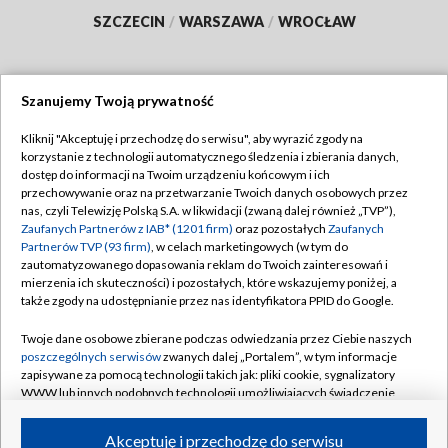
SZCZECIN
/
WARSZAWA
/
WROCŁAW
Szanujemy Twoją prywatność
Dołącz do nas:
Kliknij "Akceptuję i przechodzę do serwisu", aby wyrazić zgody na
korzystanie z technologii automatycznego śledzenia i zbierania danych,
TVP
dostęp do informacji na Twoim urządzeniu końcowym i ich
Abonament TVP
przechowywanie oraz na przetwarzanie Twoich danych osobowych przez
Regulamin TVP
nas, czyli Telewizję Polską S.A. w likwidacji (zwaną dalej również „TVP”),
Emisja w TVP
Polityka prywatności
Zaufanych Partnerów z IAB* (1201 firm)
oraz pozostałych
Zaufanych
Partnerów TVP (93 firm)
, w celach marketingowych (w tym do
Centrum informacji TVP
Moje zgody
zautomatyzowanego dopasowania reklam do Twoich zainteresowań i
mierzenia ich skuteczności) i pozostałych, które wskazujemy poniżej, a
Naziemna Telewizja Cyfrowa
Pomoc
także zgody na udostępnianie przez nas identyfikatora PPID do Google.
Sklep TVP
Biuro reklamy
Twoje dane osobowe zbierane podczas odwiedzania przez Ciebie naszych
Rada Programowa
Kontakt
poszczególnych serwisów
zwanych dalej „Portalem”, w tym informacje
zapisywane za pomocą technologii takich jak: pliki cookie, sygnalizatory
System NOS
WWW lub innych podobnych technologii umożliwiających świadczenie
dopasowanych i bezpiecznych usług, personalizację treści oraz reklam,
Informacje o nadawcy
Kanały
udostępnianie funkcji mediów społecznościowych oraz analizowanie
Akceptuję i przechodzę do serwisu
ruchu w Internecie.