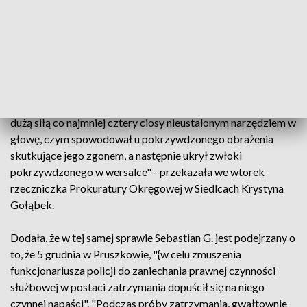
trakcie pościgu potrącił funkcjonariusza i zabarykadował się
w mieszkaniu w bloku. W czasie akcji padły strzały.
"Sebastian G. jest podejrzany o dokonanie zbrodni
zabójstwa polegającej na tym, że w bliżej nieustalonym dniu
pomiędzy 25 listopada, a 3 grudnia 2023 roku w
miejscowości Dębe Wielkie, działając z zamiarem
bezpośrednim pozbawienia życia S.J., zadał mu z bardzo
dużą siłą co najmniej cztery ciosy nieustalonym narzędziem w
głowę, czym spowodował u pokrzywdzonego obrażenia
skutkujące jego zgonem, a następnie ukrył zwłoki
pokrzywdzonego w wersalce" - przekazała we wtorek
rzeczniczka Prokuratury Okręgowej w Siedlcach Krystyna
Gołąbek.
Dodała, że w tej samej sprawie Sebastian G. jest podejrzany o
to, że 5 grudnia w Pruszkowie, "{w celu zmuszenia
funkcjonariusza policji do zaniechania prawnej czynności
służbowej w postaci zatrzymania dopuścił się na niego
czynnej napaści". "Podczas próby zatrzymania, gwałtownie