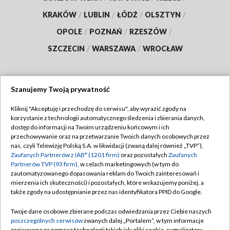
KRAKÓW
/
LUBLIN
/
ŁÓDŹ
/
OLSZTYN
/
OPOLE
/
POZNAŃ
/
RZESZÓW
/
SZCZECIN
/
WARSZAWA
/
WROCŁAW
Szanujemy Twoją prywatność
Dołącz do nas:
Kliknij "Akceptuję i przechodzę do serwisu", aby wyrazić zgody na
korzystanie z technologii automatycznego śledzenia i zbierania danych,
TVP
dostęp do informacji na Twoim urządzeniu końcowym i ich
Abonament TVP
przechowywanie oraz na przetwarzanie Twoich danych osobowych przez
Regulamin TVP
nas, czyli Telewizję Polską S.A. w likwidacji (zwaną dalej również „TVP”),
Emisja w TVP
Zaufanych Partnerów z IAB* (1201 firm)
oraz pozostałych
Zaufanych
Polityka prywatności
Partnerów TVP (93 firm)
, w celach marketingowych (w tym do
Centrum informacji TVP
Moje zgody
zautomatyzowanego dopasowania reklam do Twoich zainteresowań i
mierzenia ich skuteczności) i pozostałych, które wskazujemy poniżej, a
Naziemna Telewizja Cyfrowa
Pomoc
także zgody na udostępnianie przez nas identyfikatora PPID do Google.
Sklep TVP
Biuro reklamy
Twoje dane osobowe zbierane podczas odwiedzania przez Ciebie naszych
Rada Programowa
poszczególnych serwisów
zwanych dalej „Portalem”, w tym informacje
Kontakt
zapisywane za pomocą technologii takich jak: pliki cookie, sygnalizatory