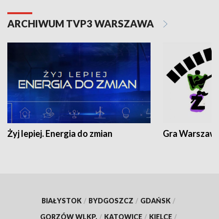
ARCHIWUM TVP3 WARSZAWA
Żyj lepiej. Energia do zmian
Gra Warszaw
BIAŁYSTOK
/
BYDGOSZCZ
/
GDAŃSK
/
GORZÓW WLKP.
/
KATOWICE
/
KIELCE
/