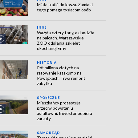
Miała trafić do kosza. Zamiast
tego pomaga tysiącom osób
INNE
Ważyła cztery tony, a chodziła
na palcach. Warszawskie
ZOO odsłania szkielet
ukochanej Erny
HISTORIA
Pół miliona złotych na
ratowanie katakumb na
Powązkach. Trwa remont
zabytku
SPOŁECZNE
Mieszkańcy protestują
przeciw powstaniu
asfaltowni. Inwestor odpiera
zarzuty
SAMORZĄD
Taras widokowy i nowe alejki.