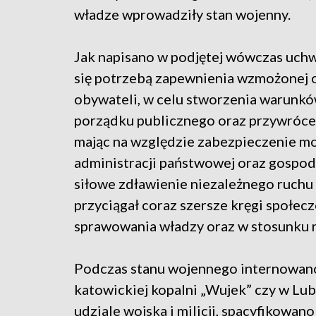
władze wprowadziły stan wojenny.
Jak napisano w podjętej wówczas uchw
się potrzebą zapewnienia wzmożonej 
obywateli, w celu stworzenia warunków
porządku publicznego oraz przywrócen
mając na względzie zabezpieczenie m
administracji państwowej oraz gospod
siłowe zdławienie niezależnego ruchu 
przyciągał coraz szersze kręgi społe
sprawowania władzy oraz w stosunku 
Podczas stanu wojennego internowano 
katowickiej kopalni „Wujek” czy w Lubin
udziale wojska i milicji, spacyfikowa