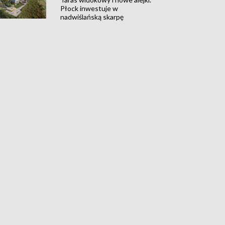
Płock inwestuje w
nadwiślańską skarpę