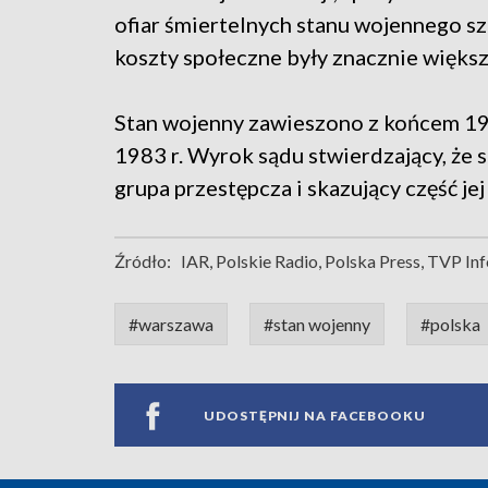
ofiar śmiertelnych stanu wojennego sz
koszty społeczne były znacznie więks
Stan wojenny zawieszono z końcem 1982
1983 r. Wyrok sądu stwierdzający, że 
grupa przestępcza i skazujący część je
Źródło:
IAR, Polskie Radio, Polska Press, TVP In
#warszawa
#stan wojenny
#polska
UDOSTĘPNIJ NA FACEBOOKU