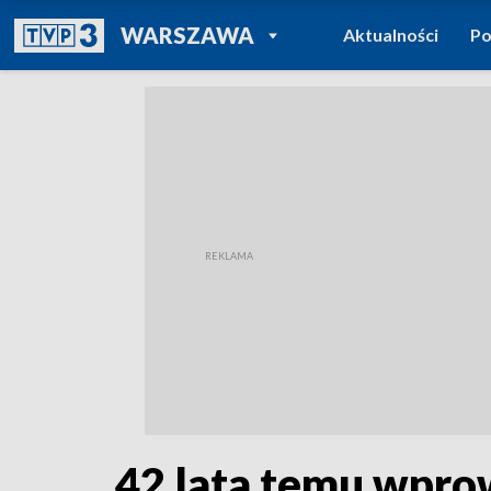
POWRÓT DO
WARSZAWA
Aktualności
Po
TVP REGIONY
42 lata temu wpro