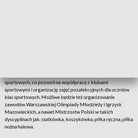
nowego obiektu sportowego została podpisana 20 marca.
Teraz ruszyły pierwsze prace. Projekt przewiduje stworzenie
wielofunkcyjnego boiska (możliwość dzielenia na 3
niezależne strefy), siłowni, sali fitness, salki szkoleniowej do
nauczania strategii, taktyki, omawiania treningów i
prowadzenia treningu psychologicznego. Znajdzie się tam
również sala do terapii sensorycznej dla uczniów ze
szczególnymi potrzebami, trybuna na 190 osób oraz szatnie i
toalety.
Nowa hala będzie spełniać wymagania związków
sportowych, co pozwoli na współpracę z klubami
sportowymi i organizację zajęć pozalekcyjnych dla uczniów
klas sportowych. Możliwe będzie też organizowanie
zawodów Warszawskiej Olimpiady Młodzieży i Igrzysk
Mazowieckich, a nawet Mistrzostw Polski w takich
dyscyplinach jak: siatkówka, koszykówka, piłka ręczna, piłka
nożna halowa.