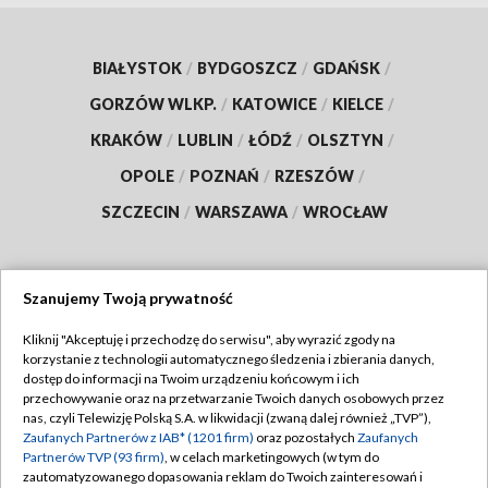
BIAŁYSTOK
/
BYDGOSZCZ
/
GDAŃSK
/
GORZÓW WLKP.
/
KATOWICE
/
KIELCE
/
KRAKÓW
/
LUBLIN
/
ŁÓDŹ
/
OLSZTYN
/
OPOLE
/
POZNAŃ
/
RZESZÓW
/
SZCZECIN
/
WARSZAWA
/
WROCŁAW
Szanujemy Twoją prywatność
Dołącz do nas:
Kliknij "Akceptuję i przechodzę do serwisu", aby wyrazić zgody na
korzystanie z technologii automatycznego śledzenia i zbierania danych,
TVP
dostęp do informacji na Twoim urządzeniu końcowym i ich
Abonament TVP
przechowywanie oraz na przetwarzanie Twoich danych osobowych przez
Regulamin TVP
nas, czyli Telewizję Polską S.A. w likwidacji (zwaną dalej również „TVP”),
Emisja w TVP
Polityka prywatności
Zaufanych Partnerów z IAB* (1201 firm)
oraz pozostałych
Zaufanych
Partnerów TVP (93 firm)
, w celach marketingowych (w tym do
Centrum informacji TVP
Moje zgody
zautomatyzowanego dopasowania reklam do Twoich zainteresowań i