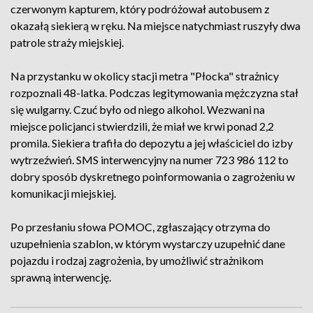
czerwonym kapturem, który podróżował autobusem z
okazałą siekierą w ręku. Na miejsce natychmiast ruszyły dwa
patrole straży miejskiej.
Na przystanku w okolicy stacji metra "Płocka" strażnicy
rozpoznali 48-latka. Podczas legitymowania mężczyzna stał
się wulgarny. Czuć było od niego alkohol. Wezwani na
miejsce policjanci stwierdzili, że miał we krwi ponad 2,2
promila. Siekiera trafiła do depozytu a jej właściciel do izby
wytrzeźwień. SMS interwencyjny na numer 723 986 112 to
dobry sposób dyskretnego poinformowania o zagrożeniu w
komunikacji miejskiej.
Po przesłaniu słowa POMOC, zgłaszający otrzyma do
uzupełnienia szablon, w którym wystarczy uzupełnić dane
pojazdu i rodzaj zagrożenia, by umożliwić strażnikom
sprawną interwencję.