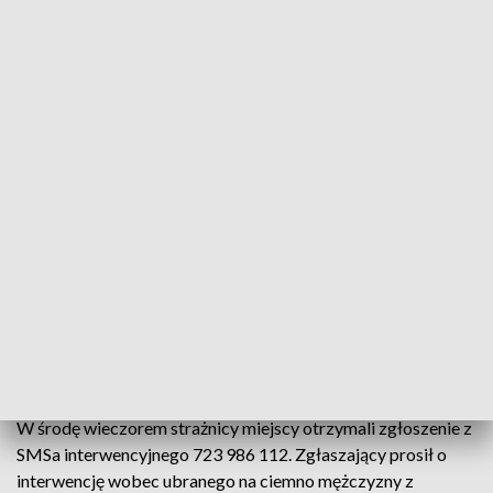
Zdjęcie ilustracyjne. Fot. TVP3 Warszawa
Pijany mężczyzna podróżujący autobusem z siekierą
w ręku zaniepokoił pasażerów. Skorzystali z
alarmowego SMSa do straży miejskiej. 48-latek
trafił do izby wytrzeźwień - poinformowała straż
miejska.
W środę wieczorem strażnicy miejscy otrzymali zgłoszenie z
SMSa interwencyjnego 723 986 112. Zgłaszający prosił o
interwencję wobec ubranego na ciemno mężczyzny z