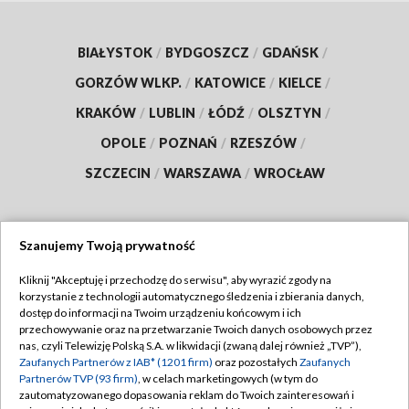
BIAŁYSTOK
/
BYDGOSZCZ
/
GDAŃSK
/
GORZÓW WLKP.
/
KATOWICE
/
KIELCE
/
KRAKÓW
/
LUBLIN
/
ŁÓDŹ
/
OLSZTYN
/
OPOLE
/
POZNAŃ
/
RZESZÓW
/
SZCZECIN
/
WARSZAWA
/
WROCŁAW
Szanujemy Twoją prywatność
Dołącz do nas:
Kliknij "Akceptuję i przechodzę do serwisu", aby wyrazić zgody na
korzystanie z technologii automatycznego śledzenia i zbierania danych,
TVP
dostęp do informacji na Twoim urządzeniu końcowym i ich
Abonament TVP
przechowywanie oraz na przetwarzanie Twoich danych osobowych przez
Regulamin TVP
nas, czyli Telewizję Polską S.A. w likwidacji (zwaną dalej również „TVP”),
Emisja w TVP
Polityka prywatności
Zaufanych Partnerów z IAB* (1201 firm)
oraz pozostałych
Zaufanych
Partnerów TVP (93 firm)
, w celach marketingowych (w tym do
Centrum informacji TVP
Moje zgody
zautomatyzowanego dopasowania reklam do Twoich zainteresowań i