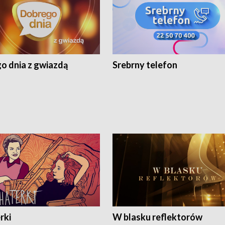
o dnia z gwiazdą
Srebrny telefon
rki
W blasku reflektorów