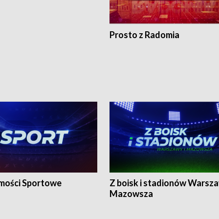
Prosto z Radomia
ości Sportowe
Z boisk i stadionów Warsza
Mazowsza