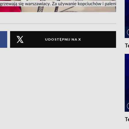
UDOSTĘPNIJ NA X
T
T