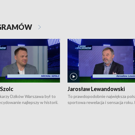
OGRAMÓW
 Szolc
Jarosław Lewandowski
karzy Dzików Warszawa był to
To prawdopodobnie największa pol
cydowanie najlepszy w historii.
sportowa rewelacja i sensacja roku.
pierwszy raz sięgnęli po
Chwalińska podbiła serca całej Pols
rodowe trofeum, wygrywając
kortach imienia Rolanda Garrosa w
ocno Europejską. Potem zaczęli
wielkoszlemowym turnieju French 
ekstraklasę. Po sezonie
przebijała się przez kwalifikacje, wyg
ym zadebiutowali w fazie play-
aż dziewięć pojedynków i dopiero w 