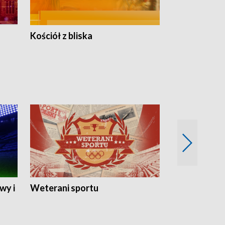
Kościół z bliska
wy i
Weterani sportu
Najlepsi Sp
2024