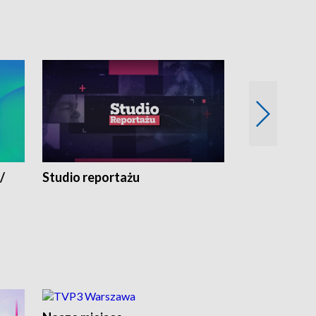
/
Studio reportażu
Eksperyment