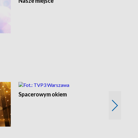
Nasze miejsce
Spacerowym okiem
Filmowe spo