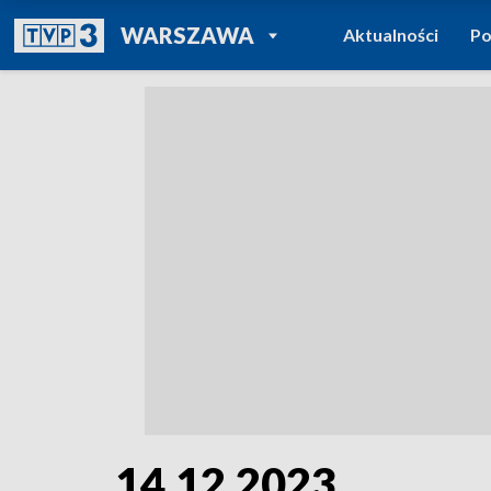
POWRÓT DO
WARSZAWA
Aktualności
Po
TVP REGIONY
14.12.2023