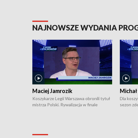
NAJNOWSZE WYDANIA PR
Maciej Jamrozik
Michał
Koszykarze Legii Warszawa obronili tytuł
Dla koszy
mistrza Polski. Rywalizacja w finale
sezon zde
ekstraklasy toczyła się do czterech
Najpierw 
zwycięstw i dopiero ostatni, siódmy mecz
międzyna
okazał się decydujący. W hali przy
Ligę Półn
Obrońców Tobruku na Bemowie
podbijać 
podopieczni estońskiego trenera Heiko
zasadnicz