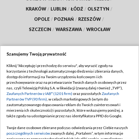
KRAKÓW
/
LUBLIN
/
ŁÓDŹ
/
OLSZTYN
/
OPOLE
/
POZNAŃ
/
RZESZÓW
/
SZCZECIN
/
WARSZAWA
/
WROCŁAW
Szanujemy Twoją prywatność
Dołącz do nas:
Kliknij "Akceptuję i przechodzę do serwisu", aby wyrazić zgody na
korzystanie z technologii automatycznego śledzenia i zbierania danych,
TVP
dostęp do informacji na Twoim urządzeniu końcowym i ich
Abonament TVP
przechowywanie oraz na przetwarzanie Twoich danych osobowych przez
Regulamin TVP
nas, czyli Telewizję Polską S.A. w likwidacji (zwaną dalej również „TVP”),
Emisja w TVP
Zaufanych Partnerów z IAB* (1201 firm)
oraz pozostałych
Zaufanych
Polityka prywatności
Partnerów TVP (93 firm)
, w celach marketingowych (w tym do
Centrum informacji TVP
Moje zgody
zautomatyzowanego dopasowania reklam do Twoich zainteresowań i
mierzenia ich skuteczności) i pozostałych, które wskazujemy poniżej, a
Naziemna Telewizja Cyfrowa
Pomoc
także zgody na udostępnianie przez nas identyfikatora PPID do Google.
Sklep TVP
Biuro reklamy
Twoje dane osobowe zbierane podczas odwiedzania przez Ciebie naszych
Rada Programowa
poszczególnych serwisów
zwanych dalej „Portalem”, w tym informacje
Kontakt
zapisywane za pomocą technologii takich jak: pliki cookie, sygnalizatory