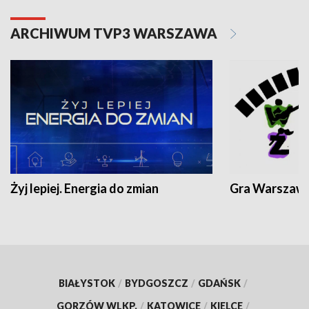
ARCHIWUM TVP3 WARSZAWA
Żyj lepiej. Energia do zmian
Gra Warszaw
BIAŁYSTOK
/
BYDGOSZCZ
/
GDAŃSK
/
GORZÓW WLKP.
/
KATOWICE
/
KIELCE
/