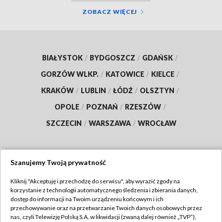
ZOBACZ WIĘCEJ
BIAŁYSTOK
/
BYDGOSZCZ
/
GDAŃSK
/
GORZÓW WLKP.
/
KATOWICE
/
KIELCE
/
KRAKÓW
/
LUBLIN
/
ŁÓDŹ
/
OLSZTYN
/
OPOLE
/
POZNAŃ
/
RZESZÓW
/
SZCZECIN
/
WARSZAWA
/
WROCŁAW
Szanujemy Twoją prywatność
Dołącz do nas:
Kliknij "Akceptuję i przechodzę do serwisu", aby wyrazić zgody na
korzystanie z technologii automatycznego śledzenia i zbierania danych,
TVP
dostęp do informacji na Twoim urządzeniu końcowym i ich
Abonament TVP
przechowywanie oraz na przetwarzanie Twoich danych osobowych przez
Regulamin TVP
nas, czyli Telewizję Polską S.A. w likwidacji (zwaną dalej również „TVP”),