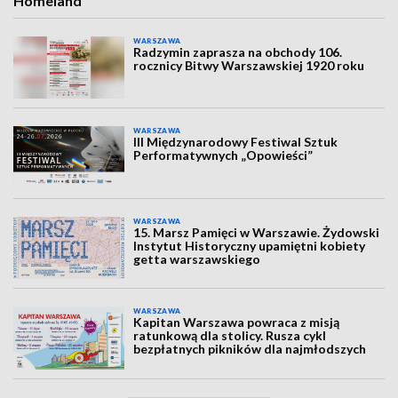
Homeland”
WARSZAWA
Radzymin zaprasza na obchody 106.
rocznicy Bitwy Warszawskiej 1920 roku
WARSZAWA
III Międzynarodowy Festiwal Sztuk
Performatywnych „Opowieści”
WARSZAWA
15. Marsz Pamięci w Warszawie. Żydowski
Instytut Historyczny upamiętni kobiety
getta warszawskiego
WARSZAWA
Kapitan Warszawa powraca z misją
ratunkową dla stolicy. Rusza cykl
bezpłatnych pikników dla najmłodszych