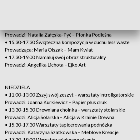
Prowadzi: Paulina Ornatowska – Projekt Wzrusza
(należy przynieść ze sobą uszkodzoną ceramikę np. pęknięty
talerz lub kubek z urwanym uchem)
• 13.30-15.30 Malowanie dzikich świec
Prowadzi: Natalia Załęska-Pyć – Płonka Podleśna
• 15.30-17.30 Świąteczna kompozycja w duchu less waste
Prowadząca: Maria Olszak – Mam Kwiat
• 17.30-19.00 Namaluj swój obraz strukturalny
Prowadzi: Angelika Lichota – Ejko Art
NIEDZIELA
• 11.00-13.00 Zszyj swój zeszyt – warsztaty introligatorskie
Prowadzi: Joanna Kurkiewicz – Papier plus druk
• 13.30-15.30 Drewniana choinka – warsztaty stolarskie
Prowadzi: Alicja Solarska – Alicja w Krainie Drewna
• 15.30-17.30 Warsztaty tapicerowania podnóżka
Prowadzi: Katarzyna Szatkowska – Meblove Kreacje
• 17.30-19.00 Warsztaty pięknego pisania