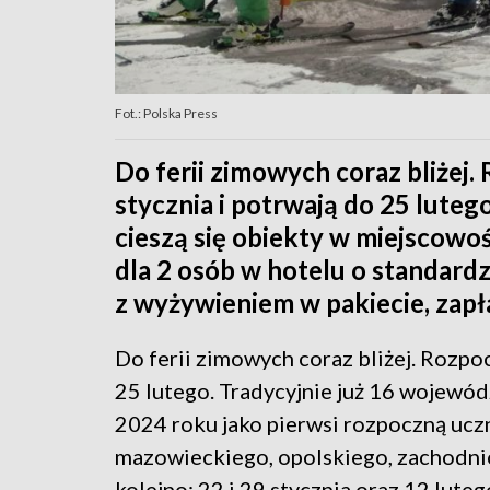
Fot.: Polska Press
Do ferii zimowych coraz bliżej
stycznia i potrwają do 25 lute
cieszą się obiekty w miejscowoś
dla 2 osób w hotelu o standard
z wyżywieniem w pakiecie, zapła
Do ferii zimowych coraz bliżej. Rozpoc
25 lutego. Tradycyjnie już 16 wojewód
2024 roku jako pierwsi rozpoczną ucz
mazowieckiego, opolskiego, zachodni
kolejno: 22 i 29 stycznia oraz 12 lutego