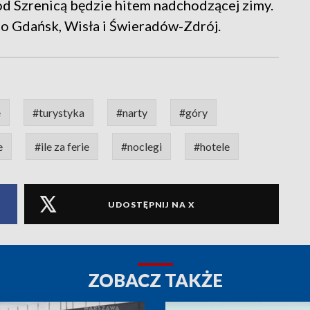
pod Szrenicą będzie hitem nadchodzącej zimy.
to Gdańsk, Wisła i Świeradów-Zdrój.
e
#turystyka
#narty
#góry
e
#ile za ferie
#noclegi
#hotele
UDOSTĘPNIJ NA X
ZOBACZ TAKŻE