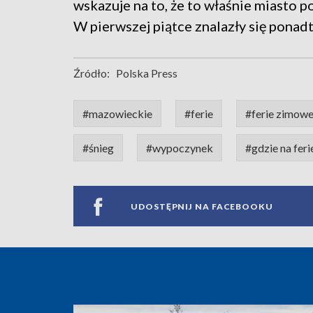
wskazuje na to, że to właśnie miasto 
W pierwszej piątce znalazły się ponad
Źródło:
Polska Press
#mazowieckie
#ferie
#ferie zimow
#śnieg
#wypoczynek
#gdzie na feri
UDOSTĘPNIJ NA FACEBOOKU