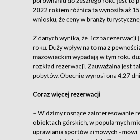
porównaniu do zeszłego roku jest to p
2022 rokiem różnica ta wynosiła aż 15
wniosku, że ceny w branży turystycznej 
Z danych wynika, że liczba rezerwacji 
roku. Duży wpływ na to ma z pewnością
mazowieckim wypadają w tym roku dużo 
rozkład rezerwacji. Zauważalna jest t
pobytów. Obecnie wynosi ona 4,27 dnia
Coraz więcej rezerwacji
– Widzimy rosnące zainteresowanie re
obiektach górskich, w popularnych mie
uprawiania sportów zimowych - mówi 