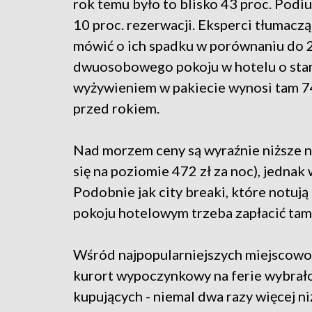
rok temu było to blisko 43 proc. Podi
10 proc. rezerwacji. Eksperci tłumac
mówić o ich spadku w porównaniu do 2
dwuosobowego pokoju w hotelu o stan
wyżywieniem w pakiecie wynosi tam 747 
przed rokiem.
Nad morzem ceny są wyraźnie niższe ni
się na poziomie 472 zł za noc), jedna
Podobnie jak city breaki, które notują
pokoju hotelowym trzeba zapłacić tam 
Wśród najpopularniejszych miejscowoś
kurort wypoczynkowy na ferie wybrało 
kupujących - niemal dwa razy więcej n