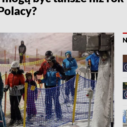
 Polacy?
N