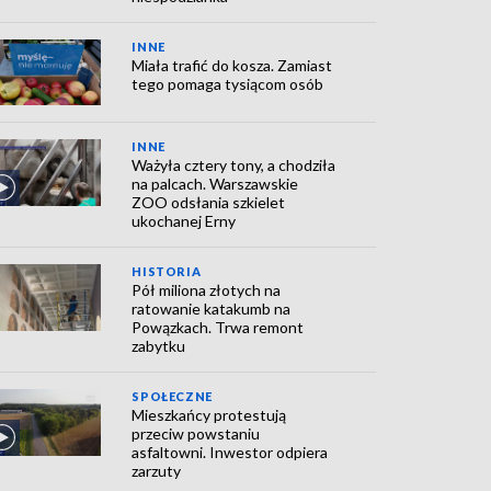
INNE
Miała trafić do kosza. Zamiast
tego pomaga tysiącom osób
INNE
Ważyła cztery tony, a chodziła
na palcach. Warszawskie
ZOO odsłania szkielet
ukochanej Erny
HISTORIA
Pół miliona złotych na
ratowanie katakumb na
Powązkach. Trwa remont
zabytku
SPOŁECZNE
Mieszkańcy protestują
przeciw powstaniu
asfaltowni. Inwestor odpiera
zarzuty