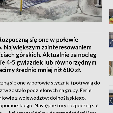
. Rozpoczną się one w połowie
go. Największym zainteresowaniem
ciach górskich. Aktualnie za nocleg
zie 4-5 gwiazdek lub równorzędnym,
cimy średnio mniej niż 600 zł.
zną się one w połowie stycznia i potrwają do
ztw zostało podzielonych na grupy. Ferie
niowie z województw: dolnośląskiego,
opomorskiego. Następne tury rozpoczną się
. – Już teraz widzimy, że sprzedaż ferii jest