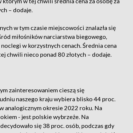
 którym w tej chwili średnia cena za osobę za
ych – dodaje.
anych w tym czasie miejscowości znalazła się
wśród miłośników narciarstwa biegowego,
 noclegi w korzystnych cenach. Średnia cena
ej chwili nieco ponad 80 złotych – dodaje.
szym zainteresowaniem cieszą się
udniu naszego kraju wybiera blisko 44 proc.
iż w analogicznym okresie 2022 roku. Na
rokiem - jest polskie wybrzeże. Na
ecydowało się 38 proc. osób, podczas gdy