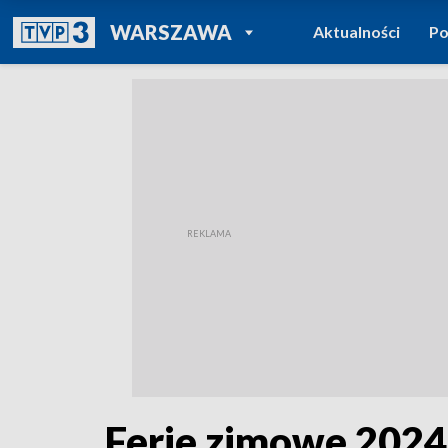
POWRÓT DO
WARSZAWA
Aktualności
Po
TVP REGIONY
Ferie zimowe 2024