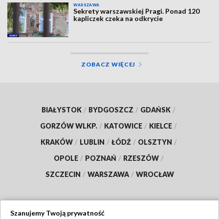
WARSZAWA
Sekrety warszawskiej Pragi. Ponad 120
kapliczek czeka na odkrycie
ZOBACZ WIĘCEJ
BIAŁYSTOK
/
BYDGOSZCZ
/
GDAŃSK
/
GORZÓW WLKP.
/
KATOWICE
/
KIELCE
/
KRAKÓW
/
LUBLIN
/
ŁÓDŹ
/
OLSZTYN
/
OPOLE
/
POZNAŃ
/
RZESZÓW
/
SZCZECIN
/
WARSZAWA
/
WROCŁAW
Szanujemy Twoją prywatność