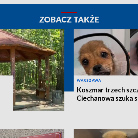
ZOBACZ TAKŻE
WARSZAWA
Koszmar trzech szcze
Ciechanowa szuka 