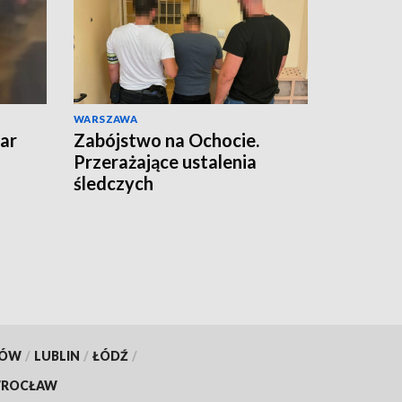
WARSZAWA
ar
Zabójstwo na Ochocie.
Przerażające ustalenia
śledczych
czyli
KÓW
/
LUBLIN
/
ŁÓDŹ
/
ROCŁAW