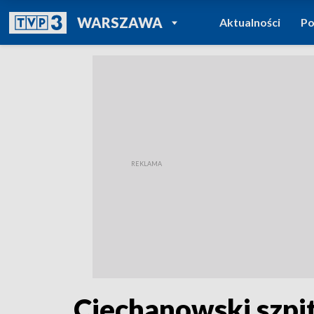
POWRÓT DO
WARSZAWA
Aktualności
Po
TVP REGIONY
Ciechanowski szpit