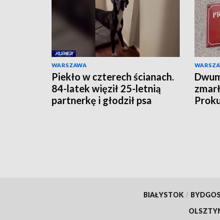
WARSZAWA
WARSZ
Piekło w czterech ścianach.
Dwumi
84-latek więził 25-letnią
zmarł
partnerkę i głodził psa
Proku
zarzu
BIAŁYSTOK
/
BYDGO
OLSZTY