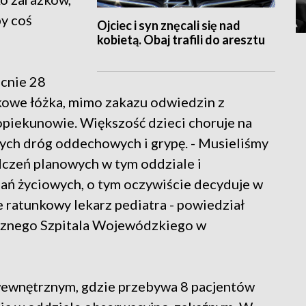
by coś
Ojciec i syn znęcali się nad
kobietą. Obaj trafili do aresztu
cnie 28
kowe łóżka, mimo zakazu odwiedzin z
piekunowie. Większość dzieci choruje na
ych dróg oddechowych i grypę. - Musieliśmy
czeń planowych w tym oddziale i
ań życiowych, o tym oczywiście decyduje w
e ratunkowy lekarz pediatra - powiedział
ycznego Szpitala Wojewódzkiego w
ewnętrznym, gdzie przebywa 8 pacjentów