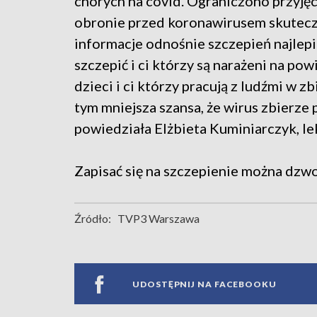
chorych na covid. Ograniczono przyję
obronie przed koronawirusem skutecz
informacje odnośnie szczepień najlepi
szczepić i ci którzy są narażeni na pow
dzieci i ci którzy pracują z ludźmi w z
tym mniejsza szansa, że wirus zbierze 
powiedziała Elżbieta Kuminiarczyk, le
Zapisać się na szczepienie można dzwoni
Źródło:
TVP3 Warszawa
UDOSTĘPNIJ NA FACEBOOKU