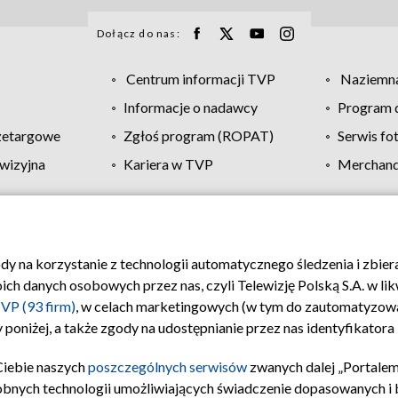
Dołącz do nas:
Centrum informacji TVP
Naziemna
Informacje o nadawcy
Program d
zetargowe
Zgłoś program (ROPAT)
Serwis fo
wizyjna
Kariera w TVP
Merchandi
Polityka prywatności
Moje zgody
Pomoc
Biuro re
ody na korzystanie z technologii automatycznego śledzenia i zbie
 danych osobowych przez nas, czyli Telewizję Polską S.A. w likw
VP (93 firm)
, w celach marketingowych (w tym do zautomatyzow
 poniżej, a także zgody na udostępnianie przez nas identyfikator
Ciebie naszych
poszczególnych serwisów
zwanych dalej „Portalem
obnych technologii umożliwiających świadczenie dopasowanych i be