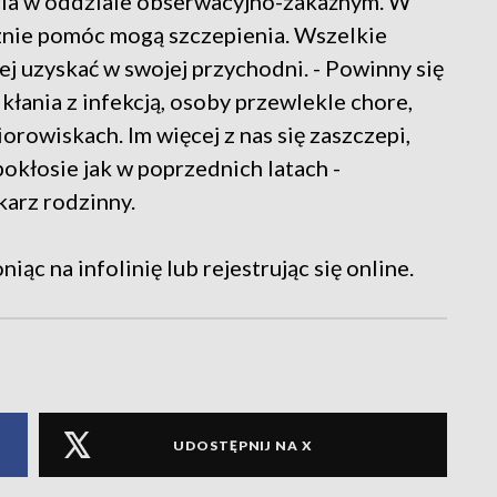
cia w oddziale obserwacyjno-zakaźnym. W
nie pomóc mogą szczepienia. Wszelkie
ej uzyskać w swojej przychodni. - Powinny się
ikłania z infekcją, osoby przewlekle chore,
biorowiskach. Im więcej z nas się zaszczepi,
pokłosie jak w poprzednich latach -
karz rodzinny.
ąc na infolinię lub rejestrując się online.
UDOSTĘPNIJ NA X