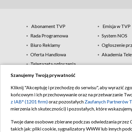
Abonament TVP
Emisja w TVP
Rada Programowa
System NOS
Biuro Reklamy
Ogłoszenie pr
Oferta Handlowa
Akademia Tele
Telegazeta ogłoszenia
Szanujemy Twoją prywatność
Regulamin TVP
Kliknij "Akceptuję i przechodzę do serwisu", aby wyrazić zg
końcowym i ich przechowywanie oraz na przetwarzanie Twoich
z IAB* (1201 firm)
oraz pozostałych
Zaufanych Partnerów T
mierzenia ich skuteczności) i pozostałych, które wskazujemy
Twoje dane osobowe zbierane podczas odwiedzania przez 
takich jak: pliki cookie, sygnalizatory WWW lub innych pod