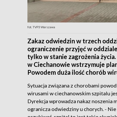
fot. TVP3 Warszawa
Zakaz odwiedzin w trzech oddzi
ograniczenie przyjęć w oddzial
tylko w stanie zagrożenia życia
w Ciechanowie wstrzymuje plan
Powodem duża ilość chorób wir
Sytuacja związana z chorobami powo
wirusami w ciechanowskim szpitalu jes
Dyrekcja wprowadza nakaz noszenia m
ogranicza odwiedziny u chorych. - Nie
oszukiwać, szpital to jest takie skupis