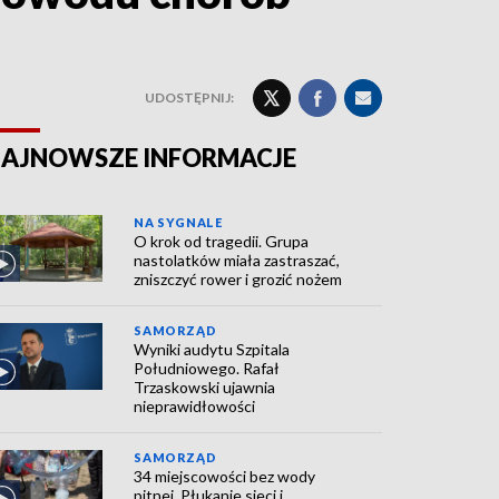
UDOSTĘPNIJ:
AJNOWSZE INFORMACJE
NA SYGNALE
O krok od tragedii. Grupa
nastolatków miała zastraszać,
zniszczyć rower i grozić nożem
SAMORZĄD
Wyniki audytu Szpitala
Południowego. Rafał
Trzaskowski ujawnia
nieprawidłowości
SAMORZĄD
34 miejscowości bez wody
pitnej. Płukanie sieci i