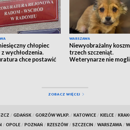
AWA
WARSZAWA
esięczny chłopiec
Niewyobrażalny koszm
 z wychłodzenia.
trzech szczeniąt.
ratura chce postawić
Weterynarze nie mogli
ty
uwierzyć w to, co zoba
[WIDEO]
ZOBACZ WIĘCEJ
SZCZ
/
GDAŃSK
/
GORZÓW WLKP.
/
KATOWICE
/
KIELCE
/
KRA
N
/
OPOLE
/
POZNAŃ
/
RZESZÓW
/
SZCZECIN
/
WARSZAWA
/
W