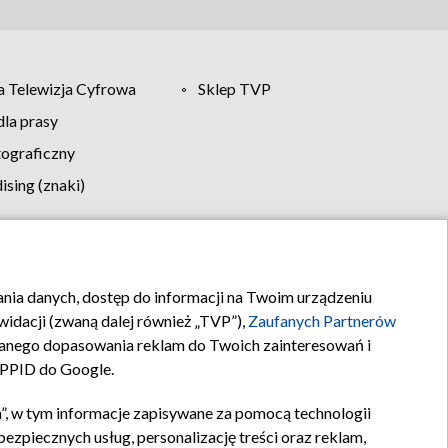
 Telewizja Cyfrowa
Sklep TVP
la prasy
tograficzny
sing (znaki)
klamy
Kontakt
rania danych, dostęp do informacji na Twoim urządzeniu
idacji (zwaną dalej również „TVP”),
Zaufanych Partnerów
anego dopasowania reklam do Twoich zainteresowań i
a PPID do Google.
”, w tym informacje zapisywane za pomocą technologii
zpiecznych usług, personalizację treści oraz reklam,