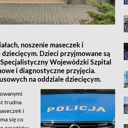
ałach, noszenie maseczek i
e dziecięcym. Dzieci przyjmowane są
. Specjalistyczny Wojewódzki Szpital
owe i diagnostyczne przyjęcia.
usowych na oddziale dziecięcym.
dowanymi
t trudna.
aseczek i
 ma się co
ko zarazków,