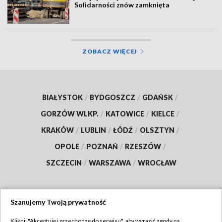
Solidarności znów zamknięta
ZOBACZ WIĘCEJ
BIAŁYSTOK
/
BYDGOSZCZ
/
GDAŃSK
/
GORZÓW WLKP.
/
KATOWICE
/
KIELCE
/
KRAKÓW
/
LUBLIN
/
ŁÓDŹ
/
OLSZTYN
/
OPOLE
/
POZNAŃ
/
RZESZÓW
/
SZCZECIN
/
WARSZAWA
/
WROCŁAW
Szanujemy Twoją prywatność
Dołącz do nas:
Kliknij "Akceptuję i przechodzę do serwisu", aby wyrazić zgody na