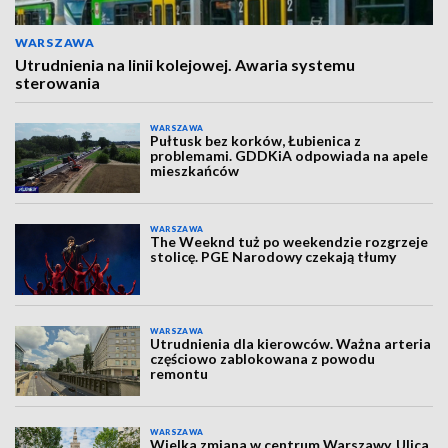
WARSZAWA
Utrudnienia na linii kolejowej. Awaria systemu
sterowania
WARSZAWA
Pułtusk bez korków, Łubienica z
problemami. GDDKiA odpowiada na apele
mieszkańców
WARSZAWA
The Weeknd tuż po weekendzie rozgrzeje
stolicę. PGE Narodowy czekają tłumy
WARSZAWA
Utrudnienia dla kierowców. Ważna arteria
częściowo zablokowana z powodu
remontu
WARSZAWA
Wielka zmiana w centrum Warszawy. Ulica