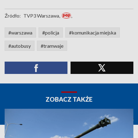
Źródło:
TVP3 Warszawa,
,
#warszawa
#policja
#komunikacja miejska
#autobusy
#tramwaje
ZOBACZ TAKŻE