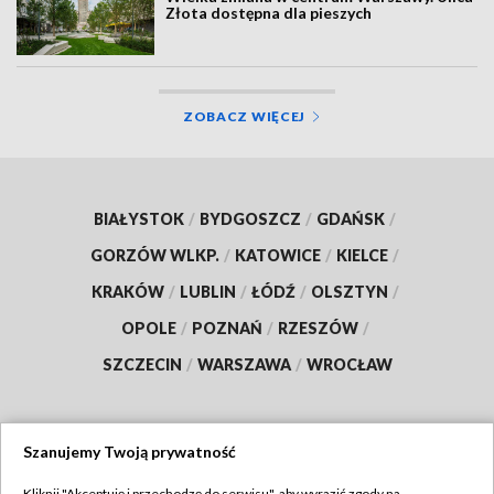
Złota dostępna dla pieszych
ZOBACZ WIĘCEJ
BIAŁYSTOK
/
BYDGOSZCZ
/
GDAŃSK
/
GORZÓW WLKP.
/
KATOWICE
/
KIELCE
/
KRAKÓW
/
LUBLIN
/
ŁÓDŹ
/
OLSZTYN
/
OPOLE
/
POZNAŃ
/
RZESZÓW
/
SZCZECIN
/
WARSZAWA
/
WROCŁAW
Szanujemy Twoją prywatność
Dołącz do nas:
Kliknij "Akceptuję i przechodzę do serwisu", aby wyrazić zgody na