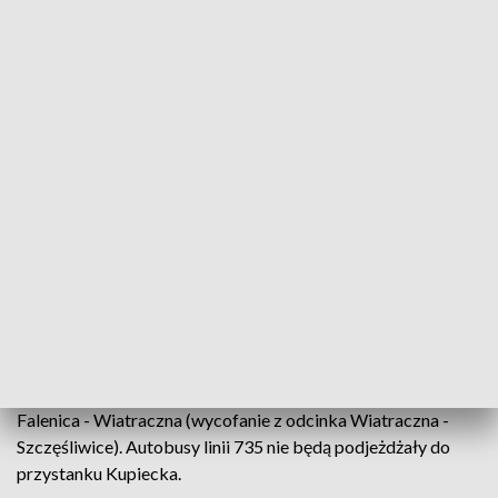
Sierpnia. Na linii 164 wszystkie kursy realizowane będą na
trasie Wilanów - Kępa Zawdowska (wycofanie z odcinka EC
Siekierki-Wilanów). Linia 194 tylko w kierunku krańca Cm.
Wolski pojedzie trasą: Zdobnicza, Wałowicka, Potrzebna,
Wagonownia, Potrzebna, Wałowicka, Dźwigowa.
Linia 202 w obu kierunkach trasą: Stanisławowska, Mińska,
Chrzanowskiego, Wiatraczna, Szaserów. Linia 218 w obu
kierunkach: Woronicza, Spartańska, zawrotka za
skrzyżowaniem z ulicą Olimpijską, Spartańska, Woronicza.
Linia 251 w wybranych kursach: Warszawska, Borowa,
Prawdziwka, zawrotka przed skrzyżowaniem z ulicą
Muchomora, Prawdziwka, Borowa, Warszawska
Na linii 521 wszystkie kursy będą realizowane na trasie
Falenica - Wiatraczna (wycofanie z odcinka Wiatraczna -
Szczęśliwice). Autobusy linii 735 nie będą podjeżdżały do
przystanku Kupiecka.