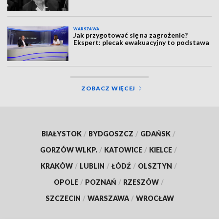
WARSZAWA
Jak przygotować się na zagrożenie?
Ekspert: plecak ewakuacyjny to podstawa
ZOBACZ WIĘCEJ
BIAŁYSTOK
/
BYDGOSZCZ
/
GDAŃSK
/
GORZÓW WLKP.
/
KATOWICE
/
KIELCE
/
KRAKÓW
/
LUBLIN
/
ŁÓDŹ
/
OLSZTYN
/
OPOLE
/
POZNAŃ
/
RZESZÓW
/
SZCZECIN
/
WARSZAWA
/
WROCŁAW