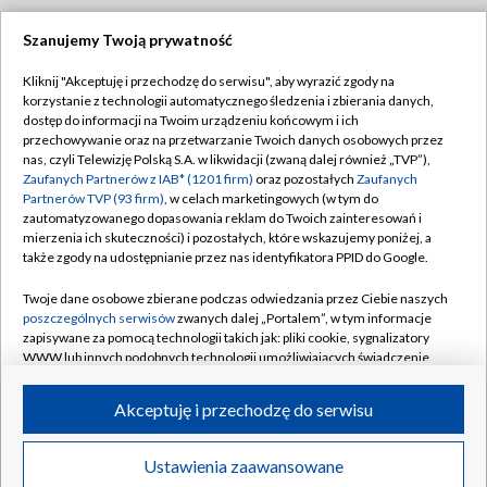
Szanujemy Twoją prywatność
Dołącz do nas:
Kliknij "Akceptuję i przechodzę do serwisu", aby wyrazić zgody na
korzystanie z technologii automatycznego śledzenia i zbierania danych,
TVP
dostęp do informacji na Twoim urządzeniu końcowym i ich
Abonament TVP
przechowywanie oraz na przetwarzanie Twoich danych osobowych przez
Regulamin TVP
nas, czyli Telewizję Polską S.A. w likwidacji (zwaną dalej również „TVP”),
Emisja w TVP
Polityka prywatności
Zaufanych Partnerów z IAB* (1201 firm)
oraz pozostałych
Zaufanych
Partnerów TVP (93 firm)
, w celach marketingowych (w tym do
Centrum informacji TVP
Moje zgody
zautomatyzowanego dopasowania reklam do Twoich zainteresowań i
mierzenia ich skuteczności) i pozostałych, które wskazujemy poniżej, a
Naziemna Telewizja Cyfrowa
Pomoc
także zgody na udostępnianie przez nas identyfikatora PPID do Google.
Sklep TVP
Biuro reklamy
Twoje dane osobowe zbierane podczas odwiedzania przez Ciebie naszych
Rada Programowa
Kontakt
poszczególnych serwisów
zwanych dalej „Portalem”, w tym informacje
zapisywane za pomocą technologii takich jak: pliki cookie, sygnalizatory
System NOS
WWW lub innych podobnych technologii umożliwiających świadczenie
dopasowanych i bezpiecznych usług, personalizację treści oraz reklam,
Informacje o nadawcy
Kanały
udostępnianie funkcji mediów społecznościowych oraz analizowanie
Akceptuję i przechodzę do serwisu
ruchu w Internecie.
Program dla prasy
©2026 Telewizja Polska S.A. w likwidacji
Biuro Reklamy
Twoje dane osobowe zbierane podczas odwiedzania przez Ciebie
Ustawienia zaawansowane
poszczególnych serwisów
na Portalu, takie jak adresy IP, identyfikatory