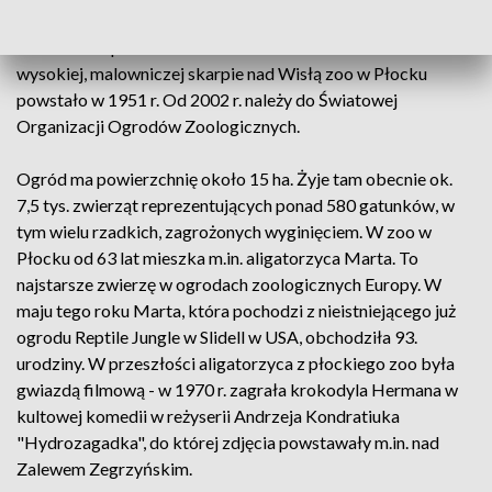
pawilonach, zwiedzając tam choćby herpetarium czy
akwarium" - podkreśliła Kowalkowska. Położone na
wysokiej, malowniczej skarpie nad Wisłą zoo w Płocku
powstało w 1951 r. Od 2002 r. należy do Światowej
Organizacji Ogrodów Zoologicznych.
Ogród ma powierzchnię około 15 ha. Żyje tam obecnie ok.
7,5 tys. zwierząt reprezentujących ponad 580 gatunków, w
tym wielu rzadkich, zagrożonych wyginięciem. W zoo w
Płocku od 63 lat mieszka m.in. aligatorzyca Marta. To
najstarsze zwierzę w ogrodach zoologicznych Europy. W
maju tego roku Marta, która pochodzi z nieistniejącego już
ogrodu Reptile Jungle w Slidell w USA, obchodziła 93.
urodziny. W przeszłości aligatorzyca z płockiego zoo była
gwiazdą filmową - w 1970 r. zagrała krokodyla Hermana w
kultowej komedii w reżyserii Andrzeja Kondratiuka
"Hydrozagadka", do której zdjęcia powstawały m.in. nad
Zalewem Zegrzyńskim.