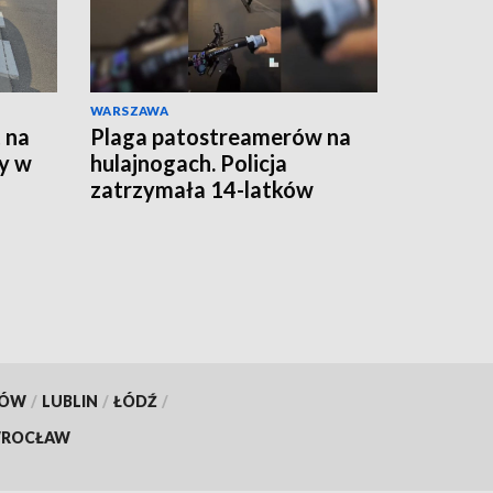
WARSZAWA
 na
Plaga patostreamerów na
y w
hulajnogach. Policja
zatrzymała 14-latków
KÓW
/
LUBLIN
/
ŁÓDŹ
/
ROCŁAW