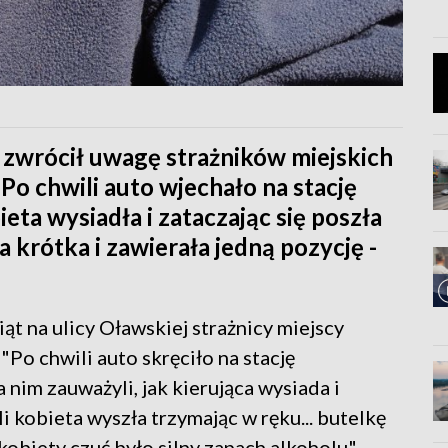
zwrócił uwagę strażników miejskich
o chwili auto wjechało na stację
eta wysiadła i zataczając się poszła
a krótka i zawierała jedną pozycję -
ąt na ulicy Oławskiej strażnicy miejscy
Po chwili auto skręciło na stację
 nim zauważyli, jak kierująca wysiada i
li kobieta wyszła trzymając w ręku... butelkę
 kobiety czuć było silny zapach alkoholu" -