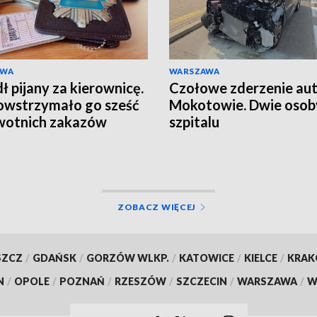
AWA
WARSZAWA
ł pijany za kierownicę.
Czołowe zderzenie aut
owstrzymało go sześć
Mokotowie. Dwie osob
wotnich zakazów
szpitalu
ZOBACZ WIĘCEJ
SZCZ
/
GDAŃSK
/
GORZÓW WLKP.
/
KATOWICE
/
KIELCE
/
KRA
N
/
OPOLE
/
POZNAŃ
/
RZESZÓW
/
SZCZECIN
/
WARSZAWA
/
W