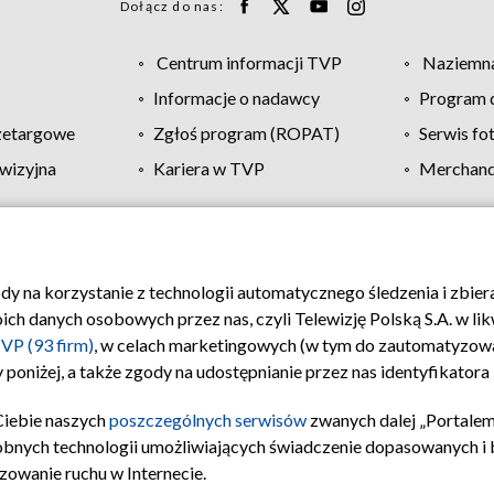
Dołącz do nas:
Centrum informacji TVP
Naziemna
Informacje o nadawcy
Program d
zetargowe
Zgłoś program (ROPAT)
Serwis fo
wizyjna
Kariera w TVP
Merchandi
Polityka prywatności
Moje zgody
Pomoc
Biuro re
ody na korzystanie z technologii automatycznego śledzenia i zbie
 danych osobowych przez nas, czyli Telewizję Polską S.A. w likw
VP (93 firm)
, w celach marketingowych (w tym do zautomatyzow
 poniżej, a także zgody na udostępnianie przez nas identyfikator
Ciebie naszych
poszczególnych serwisów
zwanych dalej „Portalem
obnych technologii umożliwiających świadczenie dopasowanych i be
zowanie ruchu w Internecie.