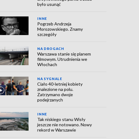
było usunąć
INNE
Pogrzeb Andrzeja
Morozowskiego. Znamy
szczegóły
NA DROGACH
Warszawa stanie się planem
filmowym. Utrudnienia we
Włochach
NA SYGNALE
Ciało 40-letniej kobiety
znalezione na polu.
Zatrzymano dwoje
podejrzanych
INNE
Tak niskiego stanu Wisły
jeszcze nie notowano. Nowy
rekord w Warszawie