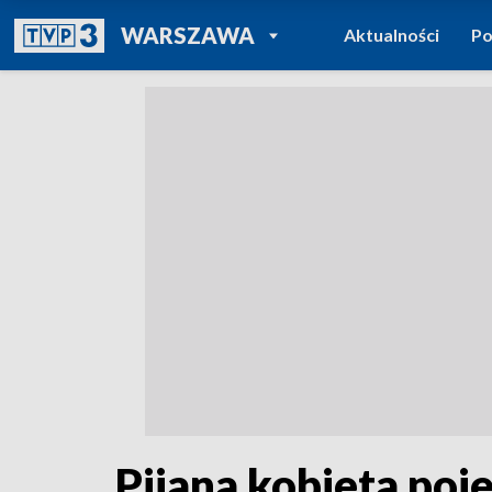
POWRÓT DO
WARSZAWA
Aktualności
Po
TVP REGIONY
Pijana kobieta poj