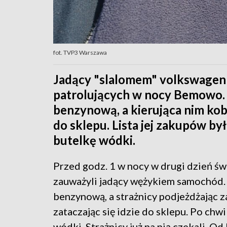
fot. TVP3 Warszawa
Jadący "slalomem" volkswagen 
patrolujących w nocy Bemowo. P
benzynową, a kierująca nim kobi
do sklepu. Lista jej zakupów był
butelkę wódki.
Przed godz. 1 w nocy w drugi dzień świ
zauważyli jadący wężykiem samochód. "
benzynową, a strażnicy podjeżdżając za
zataczając się idzie do sklepu. Po chwi
wódki. Strażnicy już na nią czekali. Od