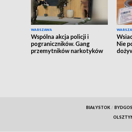
WARSZAWA
WARSZ
Wspólna akcja policji i
Wsiad
pograniczników. Gang
Nie p
przemytników narkotyków
doży
rozbity
BIAŁYSTOK
/
BYDGO
OLSZTY