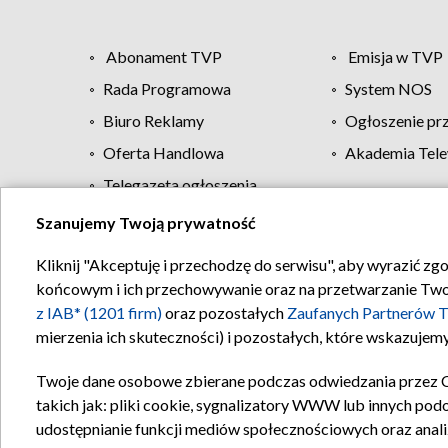
Abonament TVP
Emisja w TVP
Rada Programowa
System NOS
Biuro Reklamy
Ogłoszenie pr
Oferta Handlowa
Akademia Tele
Telegazeta ogłoszenia
Szanujemy Twoją prywatność
Regulamin TVP
Kliknij "Akceptuję i przechodzę do serwisu", aby wyrazić zg
końcowym i ich przechowywanie oraz na przetwarzanie Twoich
z IAB* (1201 firm)
oraz pozostałych
Zaufanych Partnerów T
mierzenia ich skuteczności) i pozostałych, które wskazujemy
Twoje dane osobowe zbierane podczas odwiedzania przez 
takich jak: pliki cookie, sygnalizatory WWW lub innych pod
udostępnianie funkcji mediów społecznościowych oraz anali