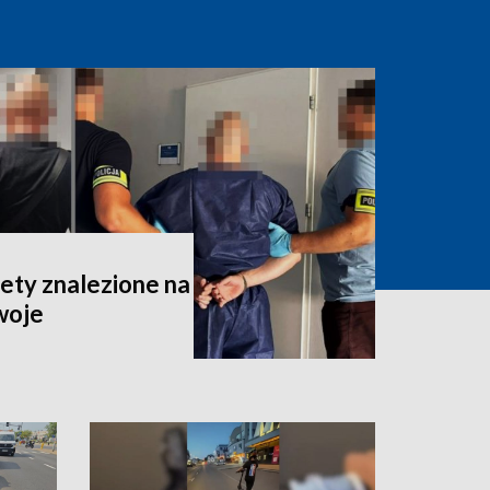
iety znalezione na
woje