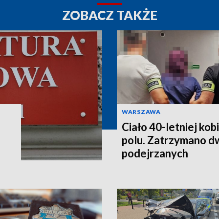
ZOBACZ TAKŻE
WARSZAWA
Ciało 40-letniej kob
polu. Zatrzymano d
podejrzanych