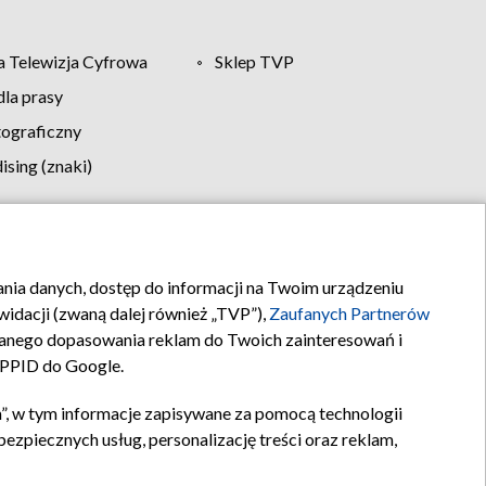
 Telewizja Cyfrowa
Sklep TVP
la prasy
tograficzny
sing (znaki)
klamy
Kontakt
rania danych, dostęp do informacji na Twoim urządzeniu
idacji (zwaną dalej również „TVP”),
Zaufanych Partnerów
anego dopasowania reklam do Twoich zainteresowań i
a PPID do Google.
”, w tym informacje zapisywane za pomocą technologii
zpiecznych usług, personalizację treści oraz reklam,