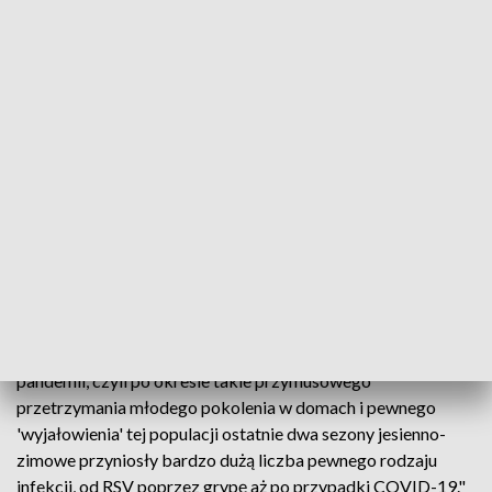
wirusowych, znajdują się osoby starsze i najmłodsze dzieci. –
Osoby po 80. roku życia, które od wielu lat są leczone z
powodu innych chorób przewlekłych są szczególnie
narażone na powikłania, związane z infekcjami wirusowymi –
zaznaczył dr Ernest Kuchar.
W szpitalach przebywa obecnie wiele dzieci ciężko
przechodzących zakażenie wirusem oddechowym RSV. Na
ciężki przebieg wirusa narażone są szczególnie wcześniaki
lub dzieci z dysplazją oskrzelowo-płucną lub wadami serca. –
W tej chwili mamy pełne obłożenie oddziałów
ambulatoryjnych pediatrycznych - powiedział Mariusz
Mazurek, rzecznik Szpitala Dziecięcego im. prof. dr med.
Jana Bogdanowicza w Warszawie. Jak dodał: „Niestety po
pandemii, czyli po okresie takie przymusowego
przetrzymania młodego pokolenia w domach i pewnego
'wyjałowienia' tej populacji ostatnie dwa sezony jesienno-
zimowe przyniosły bardzo dużą liczba pewnego rodzaju
infekcji, od RSV poprzez grypę aż po przypadki COVID-19."