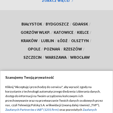
ZOBACZ WIĘCEJ
BIAŁYSTOK
/
BYDGOSZCZ
/
GDAŃSK
/
GORZÓW WLKP.
/
KATOWICE
/
KIELCE
/
KRAKÓW
/
LUBLIN
/
ŁÓDŹ
/
OLSZTYN
/
OPOLE
/
POZNAŃ
/
RZESZÓW
/
SZCZECIN
/
WARSZAWA
/
WROCŁAW
Szanujemy Twoją prywatność
Dołącz do nas:
Kliknij "Akceptuję i przechodzę do serwisu", aby wyrazić zgody na
korzystanie z technologii automatycznego śledzenia i zbierania danych,
TVP
dostęp do informacji na Twoim urządzeniu końcowym i ich
Abonament TVP
przechowywanie oraz na przetwarzanie Twoich danych osobowych przez
Regulamin TVP
nas, czyli Telewizję Polską S.A. w likwidacji (zwaną dalej również „TVP”),
Emisja w TVP
Polityka prywatności
Zaufanych Partnerów z IAB* (1201 firm)
oraz pozostałych
Zaufanych