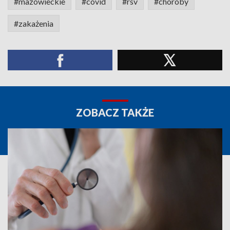
#mazowieckie
#covid
#rsv
#choroby
#zakażenia
ZOBACZ TAKŻE