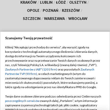
KRAKÓW
/
LUBLIN
/
ŁÓDŹ
/
OLSZTYN
/
OPOLE
/
POZNAŃ
/
RZESZÓW
/
SZCZECIN
/
WARSZAWA
/
WROCŁAW
Szanujemy Twoją prywatność
Dołącz do nas:
Kliknij "Akceptuję i przechodzę do serwisu", aby wyrazić zgody na
korzystanie z technologii automatycznego śledzenia i zbierania danych,
TVP
dostęp do informacji na Twoim urządzeniu końcowym i ich
Abonament TVP
przechowywanie oraz na przetwarzanie Twoich danych osobowych przez
Regulamin TVP
nas, czyli Telewizję Polską S.A. w likwidacji (zwaną dalej również „TVP”),
Emisja w TVP
Zaufanych Partnerów z IAB* (1201 firm)
oraz pozostałych
Zaufanych
Polityka prywatności
Partnerów TVP (93 firm)
, w celach marketingowych (w tym do
Centrum informacji TVP
Moje zgody
zautomatyzowanego dopasowania reklam do Twoich zainteresowań i
mierzenia ich skuteczności) i pozostałych, które wskazujemy poniżej, a
Naziemna Telewizja Cyfrowa
Pomoc
także zgody na udostępnianie przez nas identyfikatora PPID do Google.
Sklep TVP
Biuro reklamy
Twoje dane osobowe zbierane podczas odwiedzania przez Ciebie naszych
Rada Programowa
poszczególnych serwisów
zwanych dalej „Portalem”, w tym informacje
Kontakt
zapisywane za pomocą technologii takich jak: pliki cookie, sygnalizatory
System NOS
WWW lub innych podobnych technologii umożliwiających świadczenie