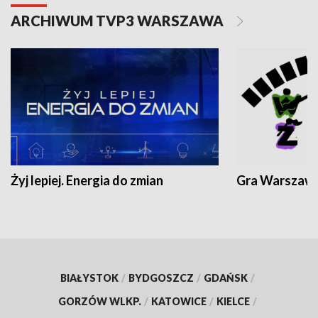
ARCHIWUM TVP3 WARSZAWA
Żyj lepiej. Energia do zmian
Gra Warszaw
BIAŁYSTOK
/
BYDGOSZCZ
/
GDAŃSK
/
GORZÓW WLKP.
/
KATOWICE
/
KIELCE
/