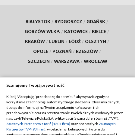
BIAŁYSTOK
/
BYDGOSZCZ
/
GDAŃSK
/
GORZÓW WLKP.
/
KATOWICE
/
KIELCE
/
KRAKÓW
/
LUBLIN
/
ŁÓDŹ
/
OLSZTYN
/
OPOLE
/
POZNAŃ
/
RZESZÓW
/
SZCZECIN
/
WARSZAWA
/
WROCŁAW
Szanujemy Twoją prywatność
Dołącz do nas:
Kliknij "Akceptuję i przechodzę do serwisu", aby wyrazić zgody na
korzystanie z technologii automatycznego śledzenia i zbierania danych,
TVP
dostęp do informacji na Twoim urządzeniu końcowym i ich
Abonament TVP
przechowywanie oraz na przetwarzanie Twoich danych osobowych przez
Regulamin TVP
nas, czyli Telewizję Polską S.A. w likwidacji (zwaną dalej również „TVP”),
Emisja w TVP
Polityka prywatności
Zaufanych Partnerów z IAB* (1201 firm)
oraz pozostałych
Zaufanych
Partnerów TVP (93 firm)
, w celach marketingowych (w tym do
Centrum informacji TVP
Moje zgody
zautomatyzowanego dopasowania reklam do Twoich zainteresowań i