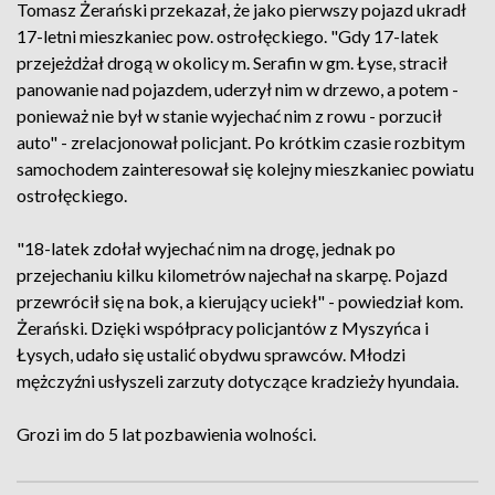
Tomasz Żerański przekazał, że jako pierwszy pojazd ukradł
17-letni mieszkaniec pow. ostrołęckiego. "Gdy 17-latek
przejeżdżał drogą w okolicy m. Serafin w gm. Łyse, stracił
panowanie nad pojazdem, uderzył nim w drzewo, a potem -
ponieważ nie był w stanie wyjechać nim z rowu - porzucił
auto" - zrelacjonował policjant. Po krótkim czasie rozbitym
samochodem zainteresował się kolejny mieszkaniec powiatu
ostrołęckiego.
"18-latek zdołał wyjechać nim na drogę, jednak po
przejechaniu kilku kilometrów najechał na skarpę. Pojazd
przewrócił się na bok, a kierujący uciekł" - powiedział kom.
Żerański. Dzięki współpracy policjantów z Myszyńca i
Łysych, udało się ustalić obydwu sprawców. Młodzi
mężczyźni usłyszeli zarzuty dotyczące kradzieży hyundaia.
Grozi im do 5 lat pozbawienia wolności.