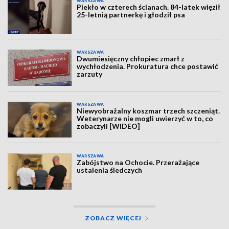
WARSZAWA
Piekło w czterech ścianach. 84-latek więził
25-letnią partnerkę i głodził psa
WARSZAWA
Dwumiesięczny chłopiec zmarł z
wychłodzenia. Prokuratura chce postawić
zarzuty
WARSZAWA
Niewyobrażalny koszmar trzech szczeniąt.
Weterynarze nie mogli uwierzyć w to, co
zobaczyli [WIDEO]
WARSZAWA
Zabójstwo na Ochocie. Przerażające
ustalenia śledczych
ZOBACZ WIĘCEJ