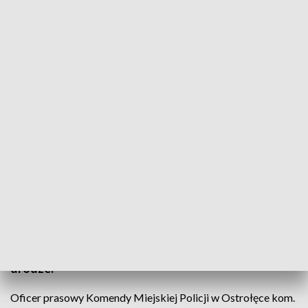
fot. TVP3 Warszawa
Dwóch młodych mężczyzn usłyszało zarzuty
związane z kradzieżą hyundaia z posesji na terenie
pow. ostrołęckiego (Mazowieckie). Samochód
przechodził z rąk do rąk i był dwukrotnie porzucany
w związku z kłopotami sprawców za kierownicą.
Porozbijane auto policjanci odnaleźli na leśnej
drodze.
Oficer prasowy Komendy Miejskiej Policji w Ostrołęce kom.