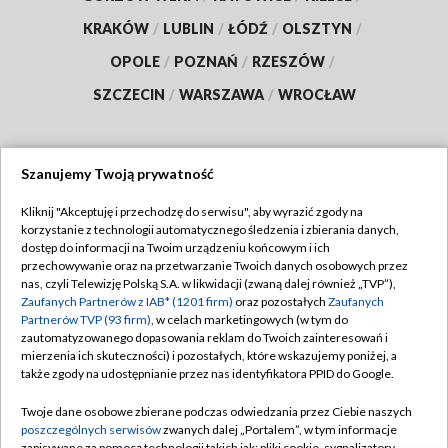
KRAKÓW
/
LUBLIN
/
ŁÓDŹ
/
OLSZTYN
/
OPOLE
/
POZNAŃ
/
RZESZÓW
/
SZCZECIN
/
WARSZAWA
/
WROCŁAW
Szanujemy Twoją prywatność
Dołącz do nas:
Kliknij "Akceptuję i przechodzę do serwisu", aby wyrazić zgody na
korzystanie z technologii automatycznego śledzenia i zbierania danych,
TVP
dostęp do informacji na Twoim urządzeniu końcowym i ich
Abonament TVP
przechowywanie oraz na przetwarzanie Twoich danych osobowych przez
Regulamin TVP
nas, czyli Telewizję Polską S.A. w likwidacji (zwaną dalej również „TVP”),
Emisja w TVP
Zaufanych Partnerów z IAB* (1201 firm)
oraz pozostałych
Zaufanych
Polityka prywatności
Partnerów TVP (93 firm)
, w celach marketingowych (w tym do
Centrum informacji TVP
Moje zgody
zautomatyzowanego dopasowania reklam do Twoich zainteresowań i
mierzenia ich skuteczności) i pozostałych, które wskazujemy poniżej, a
Naziemna Telewizja Cyfrowa
Pomoc
także zgody na udostępnianie przez nas identyfikatora PPID do Google.
Sklep TVP
Biuro reklamy
Twoje dane osobowe zbierane podczas odwiedzania przez Ciebie naszych
Rada Programowa
poszczególnych serwisów
zwanych dalej „Portalem”, w tym informacje
Kontakt
zapisywane za pomocą technologii takich jak: pliki cookie, sygnalizatory