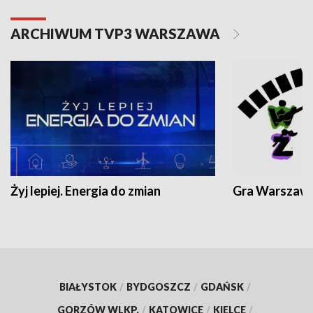
ARCHIWUM TVP3 WARSZAWA
Żyj lepiej. Energia do zmian
Gra Warszaw
BIAŁYSTOK
/
BYDGOSZCZ
/
GDAŃSK
/
GORZÓW WLKP.
/
KATOWICE
/
KIELCE
/