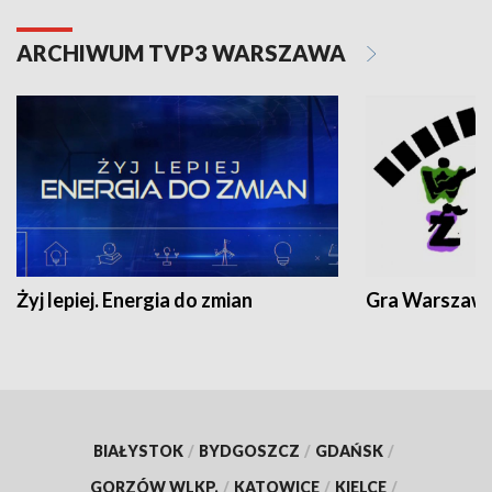
ARCHIWUM TVP3 WARSZAWA
Żyj lepiej. Energia do zmian
Gra Warszaw
BIAŁYSTOK
/
BYDGOSZCZ
/
GDAŃSK
/
GORZÓW WLKP.
/
KATOWICE
/
KIELCE
/