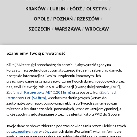
KRAKÓW
/
LUBLIN
/
ŁÓDŹ
/
OLSZTYN
/
OPOLE
/
POZNAŃ
/
RZESZÓW
/
SZCZECIN
/
WARSZAWA
/
WROCŁAW
Szanujemy Twoją prywatność
Dołącz do nas:
Kliknij "Akceptuję i przechodzę do serwisu", aby wyrazić zgody na
korzystanie z technologii automatycznego śledzenia i zbierania danych,
TVP
dostęp do informacji na Twoim urządzeniu końcowym i ich
Abonament TVP
przechowywanie oraz na przetwarzanie Twoich danych osobowych przez
Regulamin TVP
nas, czyli Telewizję Polską S.A. w likwidacji (zwaną dalej również „TVP”),
Emisja w TVP
Zaufanych Partnerów z IAB* (1201 firm)
oraz pozostałych
Zaufanych
Polityka prywatności
Partnerów TVP (93 firm)
, w celach marketingowych (w tym do
Centrum informacji TVP
Moje zgody
zautomatyzowanego dopasowania reklam do Twoich zainteresowań i
mierzenia ich skuteczności) i pozostałych, które wskazujemy poniżej, a
Naziemna Telewizja Cyfrowa
Pomoc
także zgody na udostępnianie przez nas identyfikatora PPID do Google.
Sklep TVP
Biuro reklamy
Twoje dane osobowe zbierane podczas odwiedzania przez Ciebie naszych
Rada Programowa
poszczególnych serwisów
zwanych dalej „Portalem”, w tym informacje
Kontakt
zapisywane za pomocą technologii takich jak: pliki cookie, sygnalizatory